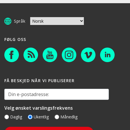
Språk
FØLG OSS
FÅ BESKJED NÅR VI PUBLISERER
Din e-postadresse:
Velg ønsket varslingsfrekvens
Daglig
Ukentlig
Månedlig