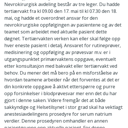
Nevrokirurgisk avdeling består av tre leger. Du hadde
tertiærvakt fra kl 09.00 den 17. mai til kl 07.30 den 18.
mai, og hadde et overordnet ansvar for den
nevrokirurgiske oppfølgingen av pasientene og av det
teamet som arbeidet med aktuelle pasient dette
døgnet. Tertiærvakten verken kan eller skal følge opp
hver eneste pasient i detalj. Ansvaret for rutineprøver,
medisinering og oppfølging av prøvesvar m.v. er i
utgangspunktet primærvaktens oppgave, eventuelt
etter konsultasjon med bakvakt eller tertiærvakt ved
behov. Du mener det må bero på en misforståelse av
hvordan teamene arbeider når det forventes at det er
din konkrete oppgave å aktivt etterspørre og purre
opp forsinkelser i blodprøvesvar mer enn det du har
gjort i denne saken. Videre fremgår det at både
sakkyndige og Helsetilsynet i stor grad skal ha vektlagt
anestesiavdelingens prosedyre for serum natrium
verdier. Denne prosedyren omhandler en annen
pasientgruppe enn aktuelle pasient. For denne