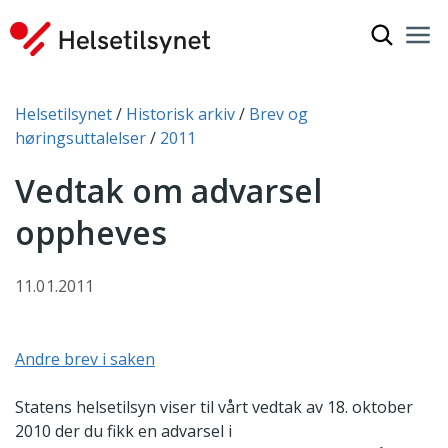
Vis søkef
Nav
Luk
Du er her:
Helsetilsynet
Historisk arkiv
Brev og
høringsuttalelser
2011
Vedtak om advarsel
oppheves
11.01.2011
Andre brev i saken
Statens helsetilsyn viser til vårt vedtak av 18. oktober
2010 der du fikk en advarsel i