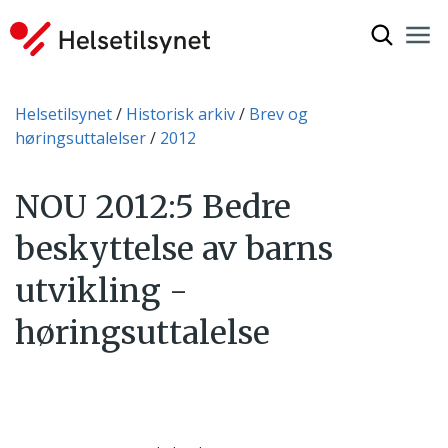
Vis søkef
Nav
Luk
Du er her:
Helsetilsynet
Historisk arkiv
Brev og
høringsuttalelser
2012
NOU 2012:5 Bedre
beskyttelse av barns
utvikling -
høringsuttalelse