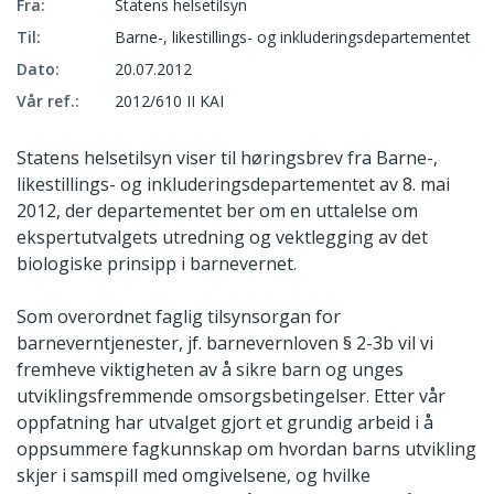
Fra:
Statens helsetilsyn
Til:
Barne-, likestillings- og inkluderingsdepartementet
Dato:
20.07.2012
Vår ref.:
2012/610 II KAI
Statens helsetilsyn viser til høringsbrev fra Barne-,
likestillings- og inkluderingsdepartementet av 8. mai
2012, der departementet ber om en uttalelse om
ekspertutvalgets utredning og vektlegging av det
biologiske prinsipp i barnevernet.
Som overordnet faglig tilsynsorgan for
barneverntjenester, jf. barnevernloven § 2-3b vil vi
fremheve viktigheten av å sikre barn og unges
utviklingsfremmende omsorgsbetingelser. Etter vår
oppfatning har utvalget gjort et grundig arbeid i å
oppsummere fagkunnskap om hvordan barns utvikling
skjer i samspill med omgivelsene, og hvilke