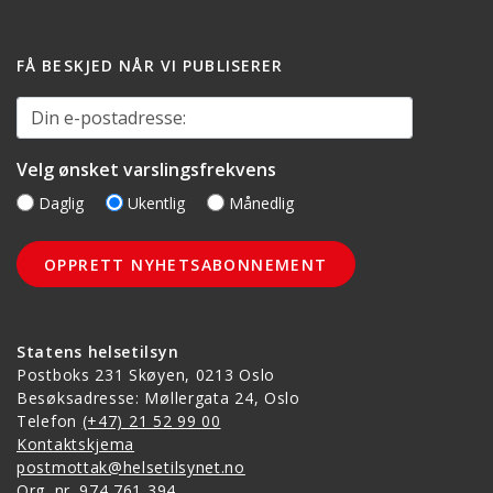
FÅ BESKJED NÅR VI PUBLISERER
Din e-postadresse:
Velg ønsket varslingsfrekvens
Daglig
Ukentlig
Månedlig
Statens helsetilsyn
Postboks 231 Skøyen, 0213 Oslo
Besøksadresse: Møllergata 24, Oslo
Telefon
(+47) 21 52 99 00
Kontaktskjema
postmottak@helsetilsynet.no
Org. nr. 974 761 394