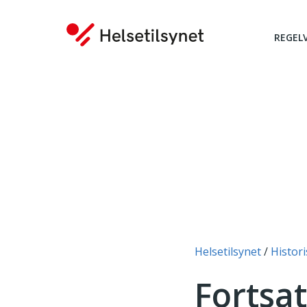
REGEL
Du er her:
Helsetilsynet
Histori
Fortsat