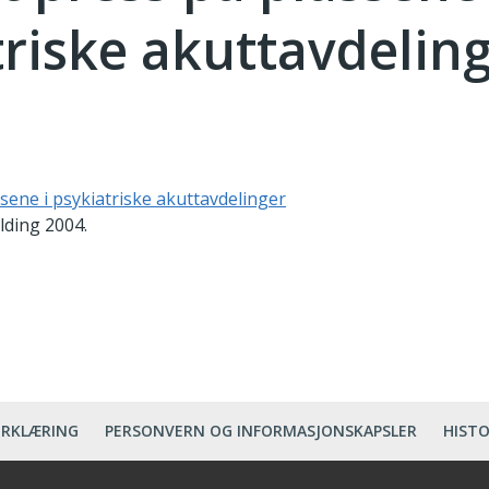
triske akuttavdelin
ssene i psykiatriske akuttavdelinger
lding 2004.
ERKLÆRING
PERSONVERN OG INFORMASJONSKAPSLER
HISTO