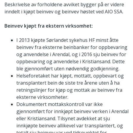
Beskrivelse av forholdene avviket bygger på er videre
inndelt i kjøpt beinvev og beinvev høstet ved AIO SSA.
Beinvev kjøpt fra ekstern virksomhet:
I 2013 kjøpte Sørlandet sykehus HF minst åtte
beinvev fra eksterne beinbanker for oppbevaring
og anvendelse i Arendal, og i 2016 sju beinvev for
oppbevaring og anvendelse i Kristiansand. Dette
ble gjennomført uten nødvendig godkjenning.
Helseforetaket har kjøpt, mottatt, oppbevart og
transplantert bein de siste tre årene uten å ha
retningslinjer for kjøp og mottak av beinvev fra
eksterne virksomheter.
Dokumentert mottakskontroll var ikke
gjennomført for innkjøpt beinvev verken i Arendal
eller Kristiansand. Tilsynet avdekket at sju
innkjøpte beinvev allikevel var transplantert, og
totalt sju beinvev var ved tidspunktet for