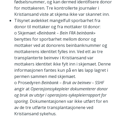
fødselsnummer, og kan dermed identifisere donor
for mottakeren. Tre kontrollerte journaler i
Kristiansand viste at skjema ikke var skannet inn.
Tilsynet avdekket mangelfull sporbarhet fra
donor til mottaker og fra mottaker til donor:
o Skjemaet
«Beinbank – Bein FRA beinbank»
benyttes for sporbarhet mellom donor og
mottaker ved at donorens beinbanknummer og
mottakerens identitet fylles inn. Ved ett av tre
transplanterte beinvev i Kristiansand var
mottakers identitet ikke fylt inn i skjemaet. Denne
informasjonen fantes kun på en løs lapp lagret i
permen sammen med skjemaet.
o Prosedyren
Beinbank – Bruk av beinvev – SSHF
angir at
Operasjonssykepleier dokumenterer donor
og bruk av utstyr i operasjons-sykepleierrapport for
sporing.
Dokumentasjonen var ikke utført for en
av de tre utførte transplantasjonene ved
Kristiansand sykehus.