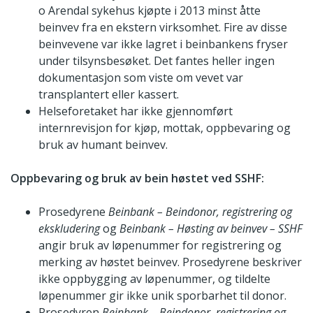
o Arendal sykehus kjøpte i 2013 minst åtte
beinvev fra en ekstern virksomhet. Fire av disse
beinvevene var ikke lagret i beinbankens fryser
under tilsynsbesøket. Det fantes heller ingen
dokumentasjon som viste om vevet var
transplantert eller kassert.
Helseforetaket har ikke gjennomført
internrevisjon for kjøp, mottak, oppbevaring og
bruk av humant beinvev.
Oppbevaring og bruk av bein høstet ved SSHF:
Prosedyrene
Beinbank – Beindonor, registrering og
ekskludering
og
Beinbank – Høsting av beinvev – SSHF
angir bruk av løpenummer for registrering og
merking av høstet beinvev. Prosedyrene beskriver
ikke oppbygging av løpenummer, og tildelte
løpenummer gir ikke unik sporbarhet til donor.
Prosedyren
Beinbank – Beindonor, registrering og