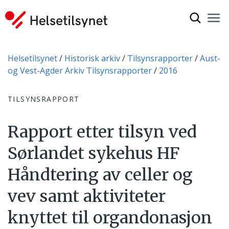
Vis søkef
Nav
Luk
Du er her:
Helsetilsynet
Historisk arkiv
Tilsynsrapporter
Aust-
og Vest-Agder Arkiv Tilsynsrapporter
2016
TILSYNSRAPPORT
Rapport etter tilsyn ved
Sørlandet sykehus HF
Håndtering av celler og
vev samt aktiviteter
knyttet til organdonasjon