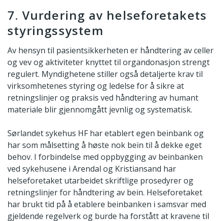
7. Vurdering av helseforetakets
styringssystem
Av hensyn til pasientsikkerheten er håndtering av celler
og vev og aktiviteter knyttet til organdonasjon strengt
regulert. Myndighetene stiller også detaljerte krav til
virksomhetenes styring og ledelse for å sikre at
retningslinjer og praksis ved håndtering av humant
materiale blir gjennomgått jevnlig og systematisk.
Sørlandet sykehus HF har etablert egen beinbank og
har som målsetting å høste nok bein til å dekke eget
behov. I forbindelse med oppbygging av beinbanken
ved sykehusene i Arendal og Kristiansand har
helseforetaket utarbeidet skriftlige prosedyrer og
retningslinjer for håndtering av bein. Helseforetaket
har brukt tid på å etablere beinbanken i samsvar med
gjeldende regelverk og burde ha forstått at kravene til