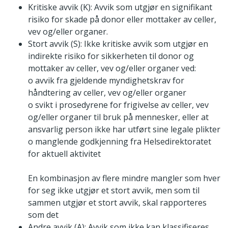
Kritiske avvik (K): Avvik som utgjør en signifikant
risiko for skade på donor eller mottaker av celler,
vev og/eller organer.
Stort avvik (S): Ikke kritiske avvik som utgjør en
indirekte risiko for sikkerheten til donor og
mottaker av celler, vev og/eller organer ved:
o avvik fra gjeldende myndighetskrav for
håndtering av celler, vev og/eller organer
o svikt i prosedyrene for frigivelse av celler, vev
og/eller organer til bruk på mennesker, eller at
ansvarlig person ikke har utført sine legale plikter
o manglende godkjenning fra Helsedirektoratet
for aktuell aktivitet
En kombinasjon av flere mindre mangler som hver
for seg ikke utgjør et stort avvik, men som til
sammen utgjør et stort avvik, skal rapporteres
som det
Andre avvik (A): Avvik som ikke kan klassifiseres