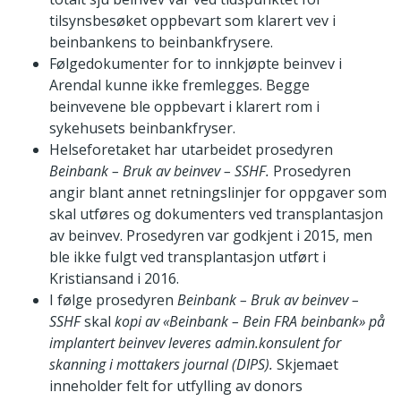
tilsynsbesøket oppbevart som klarert vev i
beinbankens to beinbankfrysere.
Følgedokumenter for to innkjøpte beinvev i
Arendal kunne ikke fremlegges. Begge
beinvevene ble oppbevart i klarert rom i
sykehusets beinbankfryser.
Helseforetaket har utarbeidet prosedyren
Beinbank – Bruk av beinvev – SSHF.
Prosedyren
angir blant annet retningslinjer for oppgaver som
skal utføres og dokumenters ved transplantasjon
av beinvev. Prosedyren var godkjent i 2015, men
ble ikke fulgt ved transplantasjon utført i
Kristiansand i 2016.
I følge prosedyren
Beinbank – Bruk av beinvev –
SSHF
skal
kopi av
«Beinbank – Bein FRA beinbank» på
implantert beinvev leveres admin.konsulent for
skanning i mottakers journal (DIPS).
Skjemaet
inneholder felt for utfylling av donors