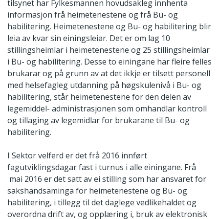
tilsynet har Fylkesmannen hovudsakleg innhenta
informasjon frå heimetenestene og frå Bu- og
habilitering. Heimetenestene og Bu- og habilitering blir
leia av kvar sin einingsleiar. Det er om lag 10
stillingsheimlar i heimetenestene og 25 stillingsheimlar
i Bu- og habilitering. Desse to einingane har fleire felles
brukarar og på grunn av at det ikkje er tilsett personell
med helsefagleg utdanning på høgskulenivå i Bu- og
habilitering, står heimetenestene for den delen av
legemiddel- administrasjonen som omhandlar kontroll
og tillaging av legemidlar for brukarane til Bu- og
habilitering.
I Sektor velferd er det frå 2016 innført
fagutviklingsdagar fast i turnus i alle einingane. Frå
mai 2016 er det satt av ei stilling som har ansvaret for
sakshandsaminga for heimetenestene og Bu- og
habilitering, i tillegg til det daglege vedlikehaldet og
overordna drift av, og opplæring i, bruk av elektronisk