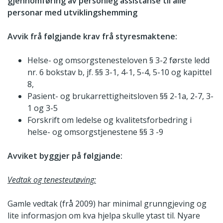
gjennomføring av personleg assistanse til alle
personar med utviklingshemming
Avvik frå følgjande krav frå styresmaktene:
Helse- og omsorgstenesteloven § 3-2 første ledd
nr. 6 bokstav b, jf. §§ 3-1, 4-1, 5-4, 5-10 og kapittel
8,
Pasient- og brukarrettigheitsloven §§ 2-1a, 2-7, 3-
1 og 3-5
Forskrift om ledelse og kvalitetsforbedring i
helse- og omsorgstjenestene §§ 3 -9
Avviket byggjer på følgjande:
Vedtak og tenesteutøving:
Gamle vedtak (frå 2009) har minimal grunngjeving og
lite informasjon om kva hjelpa skulle ytast til. Nyare