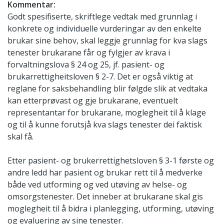
Kommentar:
Godt spesifiserte, skriftlege vedtak med grunnlag i
konkrete og individuelle vurderingar av den enkelte
brukar sine behov, skal leggje grunnlag for kva slags
tenester brukarane får og fylgjer av krava i
forvaltningslova § 24 og 25, jf. pasient- og
brukarrettigheitsloven § 2-7. Det er også viktig at
reglane for saksbehandling blir følgde slik at vedtaka
kan etterprøvast og gje brukarane, eventuelt
representantar for brukarane, moglegheit til å klage
og til å kunne forutsjå kva slags tenester dei faktisk
skal få.
Etter pasient- og brukerrettighetsloven § 3-1 første og
andre ledd har pasient og brukar rett til å medverke
både ved utforming og ved utøving av helse- og
omsorgstenester. Det inneber at brukarane skal gis
moglegheit til å bidra i planlegging, utforming, utøving
og evaluering av sine tenester.