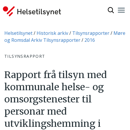
Vis søkef
Nav
Luk
Du er her:
Helsetilsynet
Historisk arkiv
Tilsynsrapporter
Møre
og Romsdal Arkiv Tilsynsrapporter
2016
TILSYNSRAPPORT
Rapport frå tilsyn med
kommunale helse- og
omsorgstenester til
personar med
utviklingshemming i