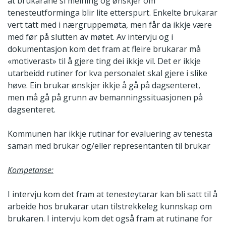
at brukarane si meining og ønskjer om
tenesteutforminga blir lite etterspurt. Enkelte brukarar
vert tatt med i nærgruppemøta, men får da ikkje være
med før på slutten av møtet. Av intervju og i
dokumentasjon kom det fram at fleire brukarar må
«motiverast» til å gjere ting dei ikkje vil. Det er ikkje
utarbeidd rutiner for kva personalet skal gjere i slike
høve. Ein brukar ønskjer ikkje å gå på dagsenteret,
men må gå på grunn av bemanningssituasjonen på
dagsenteret.
Kommunen har ikkje rutinar for evaluering av tenesta
saman med brukar og/eller representanten til brukar
Kompetanse:
I intervju kom det fram at tenesteytarar kan bli satt til å
arbeide hos brukarar utan tilstrekkeleg kunnskap om
brukaren. I intervju kom det også fram at rutinane for