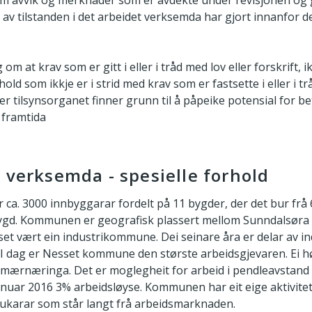
m avvik og merknader som er avdekte under revisjonen og g
g av tilstanden i det arbeidet verksemda har gjort innanfor 
 om at krav som er gitt i eller i tråd med lov eller forskrift, i
hold som ikkje er i strid med krav som er fastsette i eller i tr
er tilsynsorganet finner grunn til å påpeike potensial for b
i framtida
 verksemda - spesielle forhold
a. 3000 innbyggarar fordelt på 11 bygder, der det bur frå 6
bygd. Kommunen er geografisk plassert mellom Sunndalsøra
et vært ein industrikommune. Dei seinare åra er delar av in
I dag er Nesset kommune den største arbeidsgjevaren. Ei h
primærnæringa. Det er moglegheit for arbeid i pendleavstan
uar 2016 3% arbeidsløyse. Kommunen har eit eige aktivitet
brukarar som står langt frå arbeidsmarknaden.