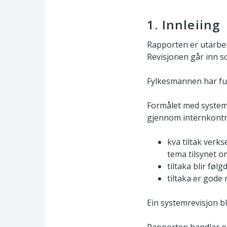
1. Innleiing
Rapporten er utarbei
Revisjonen går inn s
Fylkesmannen har full
Formålet med systemr
gjennom internkontro
kva tiltak verk
tema tilsynet o
tiltaka blir fø
tiltaka er gode 
Ein systemrevisjon b