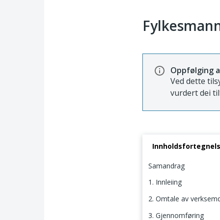
Fylkesmann
Oppfølging a
Ved dette tils
vurdert dei ti
Innholdsfortegnel
Samandrag
1. Innleiing
2. Omtale av verksemda
3. Gjennomføring