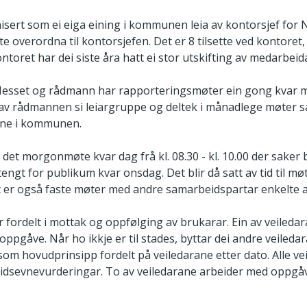
sert som ei eiga eining i kommunen leia av kontorsjef for 
overordna til kontorsjefen. Det er 8 tilsette ved kontoret,
ontoret har dei siste åra hatt ei stor utskifting av medarbeid
esset og rådmann har rapporteringsmøter ein gong kvar mån
 av rådmannen si leiargruppe og deltek i månadlege møter 
gane i kommunen.
det morgonmøte kvar dag frå kl. 08.30 - kl. 10.00 der saker
tengt for publikum kvar onsdag. Det blir då satt av tid til 
t er også faste møter med andre samarbeidspartar enkelte 
r fordelt i mottak og oppfølging av brukarar. Ein av veiledar
pgåve. Når ho ikkje er til stades, byttar dei andre veiledar
om hovudprinsipp fordelt på veiledarane etter dato. Alle vei
idsevnevurderingar. To av veiledarane arbeider med oppgåv