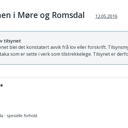
en i Møre og Romsdal
12.05.2016
v tilsynet
ynet blei det konstatert avvik frå lov eller forskrift. Tilsyns
ltaka som er sette i verk som tilstrekkelege. Tilsynet er derfo
se
 - spesielle forhold