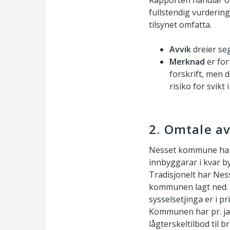
Rapporten handlar o
fullstendig vurderin
tilsynet omfatta.
Avvik
dreier seg
Merknad
er for
forskrift, men d
risiko for svikt 
2. Omtale av
Nesset kommune har c
innbyggarar i kvar 
Tradisjonelt har Ness
kommunen lagt ned. 
sysselsetjinga er i 
Kommunen har pr. jan
lågterskeltilbod til 