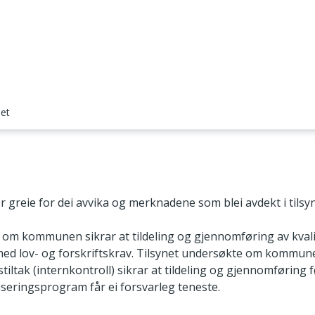
net
 greie for dei avvika og merknadene som blei avdekt i tilsyn
r om kommunen sikrar at tildeling og gjennomføring av kva
 med lov- og forskriftskrav. Tilsynet undersøkte om kommu
tiltak (internkontroll) sikrar at tildeling og gjennomføring f
ifiseringsprogram får ei forsvarleg teneste.