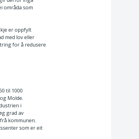
ir derfor inga
dei områda som
kkje er oppfylt
åd med lov eller
etring for å redusere
0 til 1000
 og Molde.
dustrien i
øg grad av
d frå kommunen.
ssenter som er eit