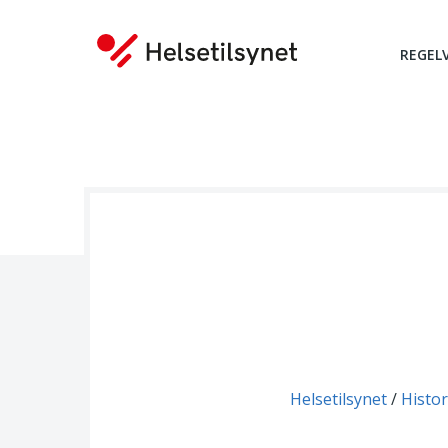
REGEL
Du er her:
Helsetilsynet
Histor