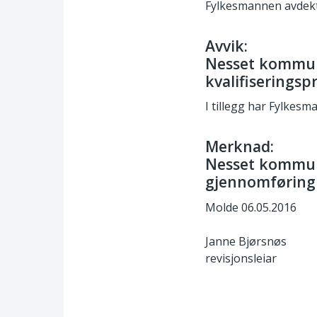
Fylkesmannen avdekte
Avvik:
Nesset kommune 
kvalifiserings
I tillegg har Fylkesm
Merknad:
Nesset kommune 
gjennomføring
Molde 06.05.2016
Janne Bjørsnøs
revisjonsleiar