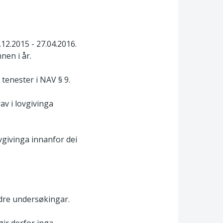
2.2015 - 27.04.2016.
nen i år.
 tenester i NAV § 9.
v i lovgivinga
vgivinga innanfor dei
ndre undersøkingar.