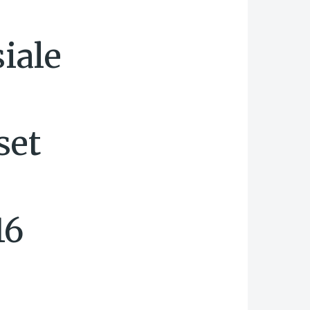
iale
set
16