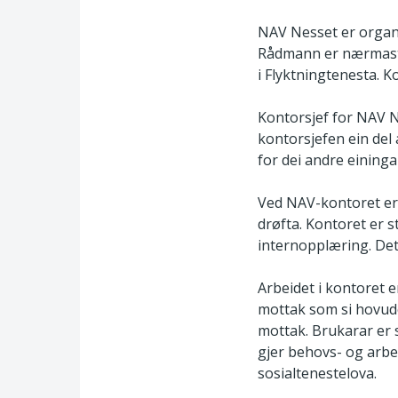
NAV Nesset er organi
Rådmann er nærmaste 
i Flyktningtenesta. K
Kontorsjef for NAV N
kontorsjefen ein del
for dei andre einin
Ved NAV-kontoret er 
drøfta. Kontoret er s
internopplæring. De
Arbeidet i kontoret e
mottak som si hovudop
mottak. Brukarar er s
gjer behovs- og arbe
sosialtenestelova.