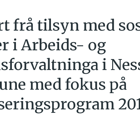
t frå tilsyn med sos
er i Arbeids- og
dsforvaltninga i Nes
ne med fokus på
iseringsprogram 20