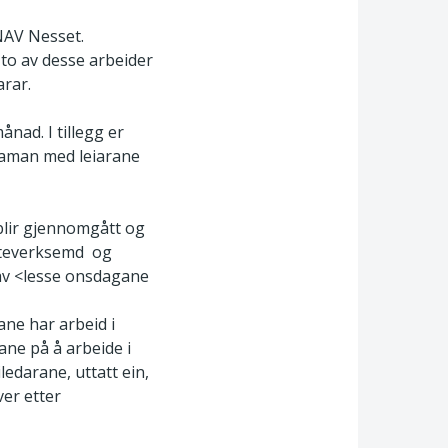
NAV Nesset.
 to av desse arbeider
arar.
ad. I tillegg er
saman med leiarane
 blir gjennomgått og
møteverksemd og
av <lesse onsdagane
ane har arbeid i
ane på å arbeide i
ledarane, uttatt ein,
er etter