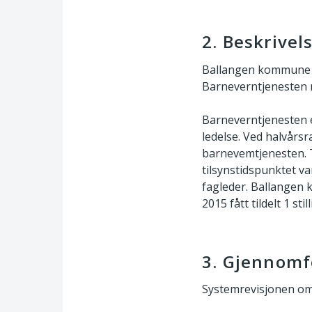
2. Beskrivel
Ballangen kommune ha
Barneverntjenesten 
Barneverntjenesten 
ledelse. Ved halvårs
barnevemtjenesten. 
tilsynstidspunktet va
fagleder. Ballangen
2015 fått tildelt 1 still
3. Gjennomf
Systemrevisjonen omf