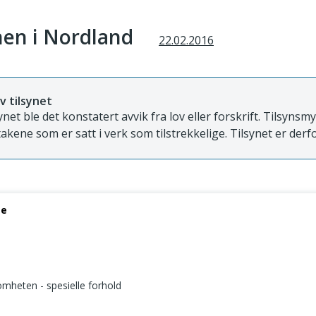
en i Nordland
22.02.2016
v tilsynet
ynet ble det konstatert avvik fra lov eller forskrift. Tilsyns
takene som er satt i verk som tilstrekkelige. Tilsynet er derfo
se
somheten - spesielle forhold