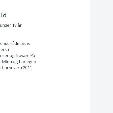
old
under 18 år.
erende rådmanns
erk i
nser og fravær. På
modellen og har egen
t barnevern 2011-