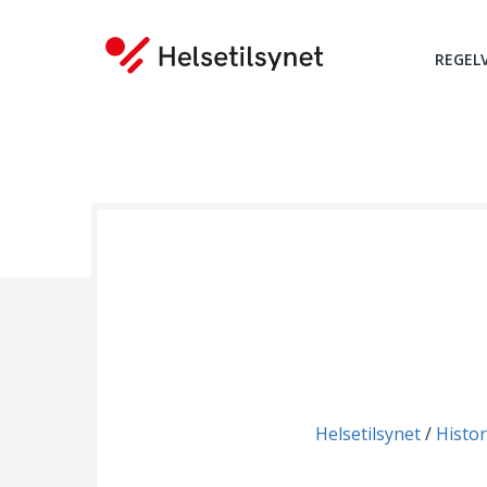
REGEL
Du er her:
Helsetilsynet
Histor