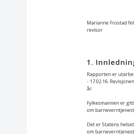
Marianne Frostad Ni
revisor
1. Innlednin
Rapporten er utarbei
- 17.02.16. Revisjon
år.
Fylkesmannen er gitt
om barneverntjenester
Det er Statens helset
om barneverntjenes