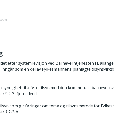
lsen
g
det etter systemrevisjon ved Barneverntjenesten i Ballangen
en inngår som en del av Fylkesmannens planlagte tilsynsvir
 myndighet til å føre tilsyn med den kommunale barnevernvi
 § 2-3, fjerde ledd.
ilsyn som gir føringer om tema og tilsynsmetode for Fylkesma
ter
§
2-3 b.