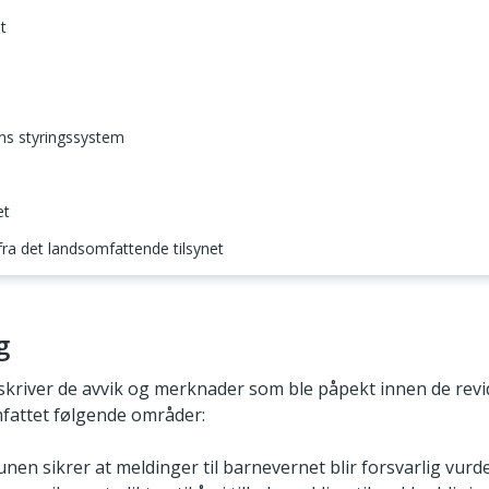
t
ens styringssystem
et
 fra det landsomfattende tilsynet
g
kriver de avvik og merknader som ble påpekt innen de rev
fattet følgende områder:
n sikrer at meldinger til barnevernet blir forsvarlig vurd