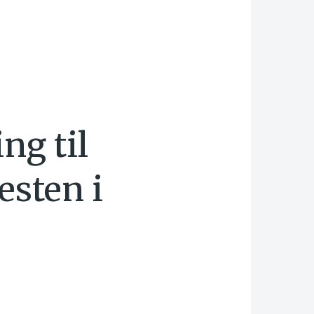
ng til
esten i