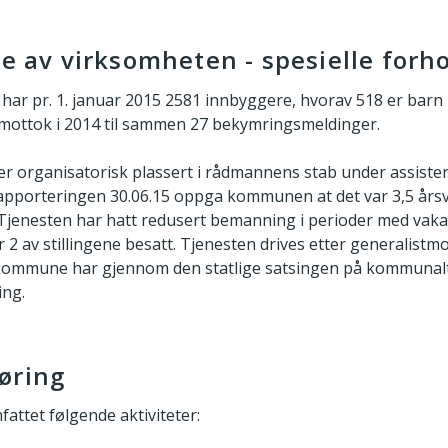
se av virksomheten - spesielle forh
r pr. 1. januar 2015 2581 innbyggere, hvorav 518 er barn 
mottok i 2014 til sammen 27 bekymringsmeldinger.
er organisatorisk plassert i rådmannens stab under assist
rapporteringen 30.06.15 oppga kommunen at det var 3,5 årsv
Tjenesten har hatt redusert bemanning i perioder med vaka
r 2 av stillingene besatt. Tjenesten drives etter generalist
 kommune har gjennom den statlige satsingen på kommunal
ing.
øring
attet følgende aktiviteter: