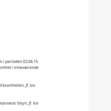
 i perioden 02.06.15
ksomhet i inneværende
rksomheten, jf. lov
nnens tilsyn, jf. lov