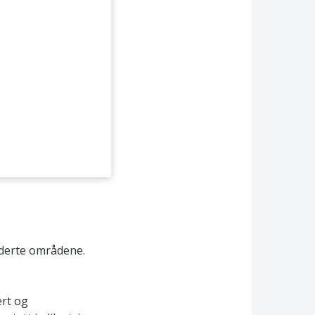
iderte områdene.
ert og