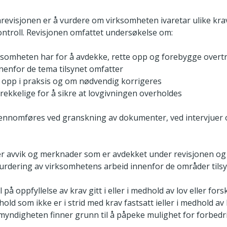
evisjonen er å vurdere om virksomheten ivaretar ulike krav
ntroll. Revisjonen omfattet undersøkelse om:
irksomheten har for å avdekke, rette opp og forebygge overt
nenfor de tema tilsynet omfatter
s opp i praksis og om nødvendig korrigeres
strekkelige for å sikre at lovgivningen overholdes
jennomføres ved granskning av dokumenter, ved intervjuer
 avvik og merknader som er avdekket under revisjonen og 
svurdering av virksomhetens arbeid innenfor de områder tilsy
på oppfyllelse av krav gitt i eller i medhold av lov eller forsk
hold som ikke er i strid med krav fastsatt ieller i medhold av l
myndigheten finner grunn til å påpeke mulighet for forbedr