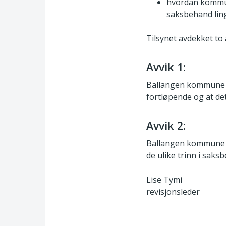
hvordan kommunen
saksbehand lin
Tilsynet avdekket to 
Avvik 1:
Ballangen kommune s
fortløpende og at de
Avvik 2:
Ballangen kommune si
de ulike trinn i saks
Lise Tymi
revisjonsleder