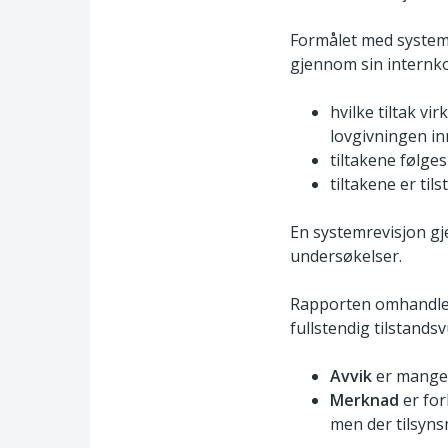
Formålet med systemr
gjennom sin internko
hvilke tiltak v
lovgivningen in
tiltakene følge
tiltakene er til
En systemrevisjon g
undersøkelser.
Rapporten omhandler
fullstendig tilstand
Avvik
er mangel 
Merknad
er for
men der tilsyns