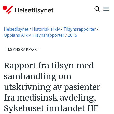
Vis søkef
Nav
Luk
Du er her:
Helsetilsynet
Historisk arkiv
Tilsynsrapporter
Oppland Arkiv Tilsynsrapporter
2015
TILSYNSRAPPORT
Rapport fra tilsyn med
samhandling om
utskrivning av pasienter
fra medisinsk avdeling,
Sykehuset innlandet HF