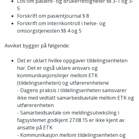
Lov om pasient- og brukerrettigheter §§ 3-1 og 3-
5
Forskrift om pasientjournal § 8
Forskrift om internkontroll i helse- og
omsorgstjenesten §§ 4 og 5
Avviket bygger på følgende:
Det er uklart hvilke oppgaver tildelingsenheten
har. Det er også uklare ansvars og
kommunikasjonslinjer mellom ETK
(tildelingsenheten) og utførerenhetene
- Dagens praksis i tildelingsenheten samsvarer
ikke med vedtatt samarbeidsavtale mellom ETK og
utførerenheten
- Samarbeidsavtale om meldingsutveksling i
fagsystemet godkjent 27.08.15 er ikke kjent av
ansatte på ETK
- Kommunikasjon mellom tildelingsenheten og