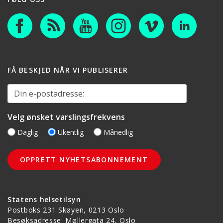
FÅ BESKJED NÅR VI PUBLISERER
Din e-postadresse:
Velg ønsket varslingsfrekvens
Daglig
Ukentlig
Månedlig
Statens helsetilsyn
Postboks 231 Skøyen, 0213 Oslo
Besøksadresse: Møllergata 24, Oslo