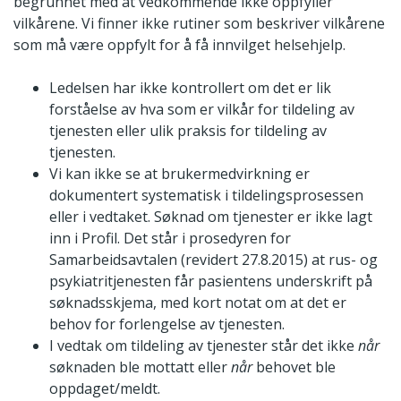
begrunnet med at vedkommende ikke oppfyller
vilkårene. Vi finner ikke rutiner som beskriver vilkårene
som må være oppfylt for å få innvilget helsehjelp.
Ledelsen har ikke kontrollert om det er lik
forståelse av hva som er vilkår for tildeling av
tjenesten eller ulik praksis for tildeling av
tjenesten.
Vi kan ikke se at brukermedvirkning er
dokumentert systematisk i tildelingsprosessen
eller i vedtaket. Søknad om tjenester er ikke lagt
inn i Profil. Det står i prosedyren for
Samarbeidsavtalen (revidert 27.8.2015) at rus- og
psykiatritjenesten får pasientens underskrift på
søknadsskjema, med kort notat om at det er
behov for forlengelse av tjenesten.
I vedtak om tildeling av tjenester står det ikke
når
søknaden ble mottatt eller
når
behovet ble
oppdaget/meldt.