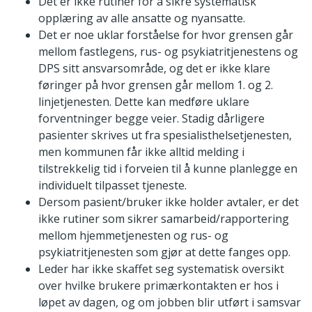
Det er ikke rutiner for å sikre systematisk
opplæring av alle ansatte og nyansatte.
Det er noe uklar forståelse for hvor grensen går
mellom fastlegens, rus- og psykiatritjenestens og
DPS sitt ansvarsområde, og det er ikke klare
føringer på hvor grensen går mellom 1. og 2.
linjetjenesten. Dette kan medføre uklare
forventninger begge veier. Stadig dårligere
pasienter skrives ut fra spesialisthelsetjenesten,
men kommunen får ikke alltid melding i
tilstrekkelig tid i forveien til å kunne planlegge en
individuelt tilpasset tjeneste.
Dersom pasient/bruker ikke holder avtaler, er det
ikke rutiner som sikrer samarbeid/rapportering
mellom hjemmetjenesten og rus- og
psykiatritjenesten som gjør at dette fanges opp.
Leder har ikke skaffet seg systematisk oversikt
over hvilke brukere primærkontakten er hos i
løpet av dagen, og om jobben blir utført i samsvar