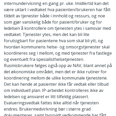
internundervisning en gang pr. uke. Imidlertid kan det
være uklart i vedtaket hva pasienten/brukeren har fått
tildelt av tjenester både i innhold og ressurs, og noe
som gjør vanskelig både for pasient/bruker og for
ledelsen å kontrollere om tjenesten ytes i samsvar med
vedtaket. Tjenester ytes, men det kan bli lite
forutsigbart for pasientene hva som skal bli ytt, og
hvordan kommunens helse- og omsorgstjenester skal
koordineres seg i mellom, og med tjenester fra fastlege
og eventuelt fra spesialisthelsetjenesten.
Rusmisbrukere følges også opp av NAV, blant annet på
det økonomiske området, men det er ikke rutiner for
koordinering mellom de ulike kommunale tjenestene.
Det kan hende at pasienter ikke får vedtak eller tilbud
om individuell plan. IP-arbeidet kontrolleres ikke av
ledelsen og ansvaret er litt tilfeldig plassert.
Evalueringsvedtak fattes ikke alltid når tjenesten
endres. Brukermedvirkning bør i større grad
dokumenteres, samt hvorvidt vedkommende har fått