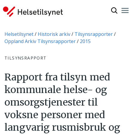
Vis søkef
Nav
Luk
Du er her:
Helsetilsynet
Historisk arkiv
Tilsynsrapporter
Oppland Arkiv Tilsynsrapporter
2015
TILSYNSRAPPORT
Rapport fra tilsyn med
kommunale helse- og
omsorgstjenester til
voksne personer med
langvarig rusmisbruk og