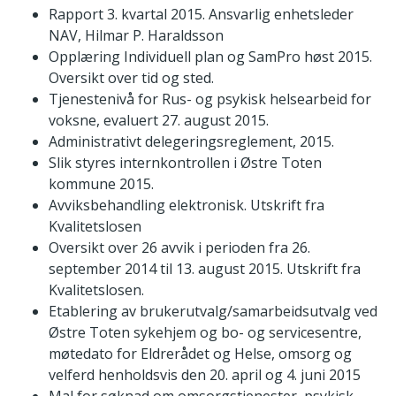
Rapport 3. kvartal 2015. Ansvarlig enhetsleder
NAV, Hilmar P. Haraldsson
Opplæring Individuell plan og SamPro høst 2015.
Oversikt over tid og sted.
Tjenestenivå for Rus- og psykisk helsearbeid for
voksne, evaluert 27. august 2015.
Administrativt delegeringsreglement, 2015.
Slik styres internkontrollen i Østre Toten
kommune 2015.
Avviksbehandling elektronisk. Utskrift fra
Kvalitetslosen
Oversikt over 26 avvik i perioden fra 26.
september 2014 til 13. august 2015. Utskrift fra
Kvalitetslosen.
Etablering av brukerutvalg/samarbeidsutvalg ved
Østre Toten sykehjem og bo- og servicesentre,
møtedato for Eldrerådet og Helse, omsorg og
velferd henholdsvis den 20. april og 4. juni 2015
Mal for søknad om omsorgstjenester, psykisk