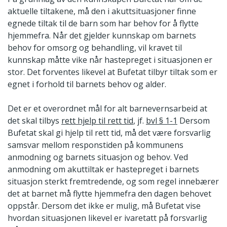
aktuelle tiltakene, må den i akuttsituasjoner finne
egnede tiltak til de barn som har behov for å flytte
hjemmefra. Når det gjelder kunnskap om barnets
behov for omsorg og behandling, vil kravet til
kunnskap måtte vike når hastepreget i situasjonen er
stor. Det forventes likevel at Bufetat tilbyr tiltak som er
egnet i forhold til barnets behov og alder.
Det er et overordnet mål for alt barnevernsarbeid at
det skal tilbys
rett hjelp til rett tid
,
jf.
bvl § 1-1
Dersom
Bufetat skal gi hjelp til rett tid, må det være forsvarlig
samsvar mellom responstiden på kommunens
anmodning og barnets situasjon og behov. Ved
anmodning om akuttiltak er hastepreget i barnets
situasjon sterkt fremtredende, og som regel innebærer
det at barnet må flytte hjemmefra den dagen behovet
oppstår. Dersom det ikke er mulig, må Bufetat vise
hvordan situasjonen likevel er ivaretatt på forsvarlig