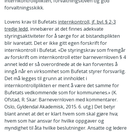
internkontrollplikten, forvaltningsloven og god
forvaltningsskikk.
Lovens krav til Bufetats
internkontroll, jf. bvl. § 2-3
tredje ledd,
innebærer at det finnes adekvate
styringsaktiviteter for å sørge for at bistandsplikten
blir ivaretatt. Det er ikke gitt egen forskrift for
internkontroll i Bufetat. «De styringskrav som fremgår
av forskrift om internkontroll etter barnevernloven § 4
annet ledd er så overordnede at de kan forventes å
inngå når en virksomhet som Bufetat styrer forsvarlig.
Det må legges til grunn at innholdet i
internkontrollplikten er ment å være det samme for
Bufetats vedkommende som for kommunenes.» (K.
Ofstad, R. Skar: Barnevernloven med kommentarer.
Oslo, Gyldendal Akademisk, 2015. 6. utg.) Det betyr
blant annet at det er klart hvem som skal gjøre hva;
hvem som har ansvar for hvilke oppgaver og
myndighet til åta hvilke beslutninger. Ansatte og ledere