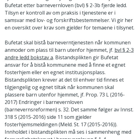
Bufetat etter barnevernloven (bvl) § 2-3b fjerde ledd.
Tilsyn er kontroll av om praksis i tjenestene er i
samsvar med lov- og forskriftsbestemmelser. Vi gir her
en oversikt over krav som gjelder for temaene i tilsynet.
Bufetat skal bistå barneverntjenesten når kommunen
anmoder om plass til barn utenfor hjemmet, jf.
bvl § 2-3
andre ledd bokstav a
. Bistandsplikten gir Bufetat
ansvar for å bistå kommunene med å finne et egnet
fosterhjem eller en egnet institusjonsplass.
Bistandsplikten krever at det til enhver tid finnes et
tilgjengelig og egnet tiltak når kommunen skal
plassere barn utenfor hjemmet, jf. Prop. 73 L (2016-
2017) Endringer i barnevernloven
(barnevernsreformen) s. 32. Det samme følger av Innst.
318 S (2015-2016) side 11 som gjelder
fosterhjemsmeldingen (Meld. St. 17 (2015-2016)).
Innholdet i bistandsplikten må ses i sammenheng med