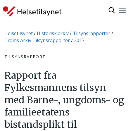
Vis søkef
Nav
Luk
Du er her:
Helsetilsynet
Historisk arkiv
Tilsynsrapporter
Troms Arkiv Tilsynsrapporter
2017
TILSYNSRAPPORT
Rapport fra
Fylkesmannens tilsyn
med Barne-, ungdoms- og
familieetatens
bistandsplikt til