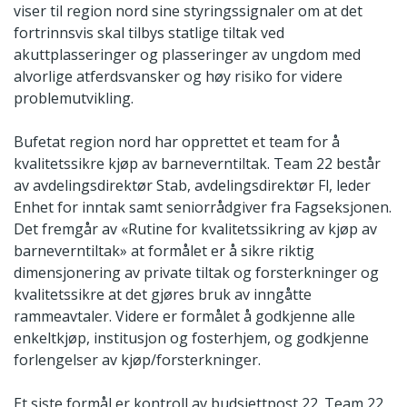
viser til region nord sine styringssignaler om at det
fortrinnsvis skal tilbys statlige tiltak ved
akuttplasseringer og plasseringer av ungdom med
alvorlige atferdsvansker og høy risiko for videre
problemutvikling.
Bufetat region nord har opprettet et team for å
kvalitetssikre kjøp av barneverntiltak. Team 22 består
av avdelingsdirektør Stab, avdelingsdirektør Fl, leder
Enhet for inntak samt seniorrådgiver fra Fagseksjonen.
Det fremgår av «Rutine for kvalitetssikring av kjøp av
barneverntiltak» at formålet er å sikre riktig
dimensjonering av private tiltak og forsterkninger og
kvalitetssikre at det gjøres bruk av inngåtte
rammeavtaler. Videre er formålet å godkjenne alle
enkeltkjøp, institusjon og fosterhjem, og godkjenne
forlengelser av kjøp/forsterkninger.
Et siste formål er kontroll av budsjettpost 22. Team 22