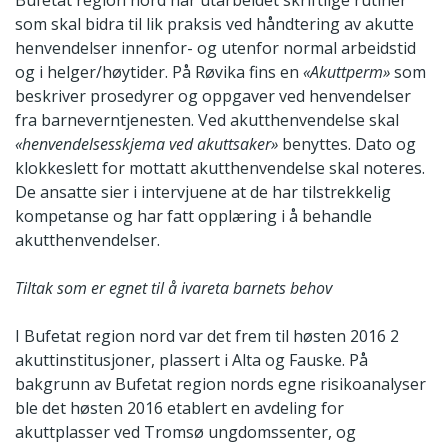
Bufetat region nord har utarbeidet skriftlige rutiner
som skal bidra til lik praksis ved håndtering av akutte
henvendelser innenfor- og utenfor normal arbeidstid
og i helger/høytider. På Røvika fins en
«Akuttperm»
som
beskriver prosedyrer og oppgaver ved henvendelser
fra barneverntjenesten. Ved akutthenvendelse skal
«henvendelsesskjema ved akuttsaker»
benyttes. Dato og
klokkeslett for mottatt akutthenvendelse skal noteres.
De ansatte sier i intervjuene at de har tilstrekkelig
kompetanse og har fatt opplæring i å behandle
akutthenvendelser.
Tiltak som er egnet til å ivareta barnets behov
I Bufetat region nord var det frem til høsten 2016 2
akuttinstitusjoner, plassert i Alta og Fauske. På
bakgrunn av Bufetat region nords egne risikoanalyser
ble det høsten 2016 etablert en avdeling for
akuttplasser ved Tromsø ungdomssenter, og