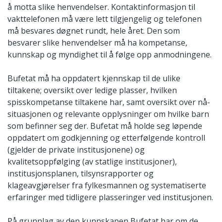
å motta slike henvendelser. Kontaktinformasjon til
vakttelefonen må være lett tilgjengelig og telefonen
må besvares døgnet rundt, hele året. Den som
besvarer slike henvendelser må ha kompetanse,
kunnskap og myndighet til å følge opp anmodningene.
Bufetat må ha oppdatert kjennskap til de ulike
tiltakene; oversikt over ledige plasser, hvilken
spisskompetanse tiltakene har, samt oversikt over nå-
situasjonen og relevante opplysninger om hvilke barn
som befinner seg der. Bufetat må holde seg løpende
oppdatert om godkjenning og etterfølgende kontroll
(gjelder de private institusjonene) og
kvalitetsoppfølging (av statlige institusjoner),
institusjonsplanen, tilsynsrapporter og
klageavgjørelser fra fylkesmannen og systematiserte
erfaringer med tidligere plasseringer ved institusjonen.
På grunnlag av den kunnskapen Bufetat har om de