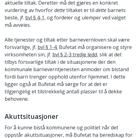
aktuelle tiltak. Deretter må det gjøres en konkret
vurdering av hvorfor
dette
tiltaket er til
dette
barnets
beste, jf.
bvl § 4-1,
og fordeler og ulemper ved valget
må avveies.
Alle tjenester og tiltak etter barnevernloven skal være
forsvarlige, jf.
bvl § 1-4.
Bufetat må organisere og styre
virksomheten sin, jf.
bvl § 2-3 tredje ledd,
slik at det
tilbys forsvarlige tiltak i de situasjonene der den
kommunale barneverntjenesten anmoder om bistand
fordi barn trenger opphold utenfor hjemmet. I dette
ligger også at Bufetat må sørge for at det er
tilgjengelig et tilstrekkelig antall plasser til å dekke
behovene.
Akuttsituasjoner
For å kunne bistå kommunene og politiet når det
oppstår akuttsituasjoner, må Bufetat ha beredskap for