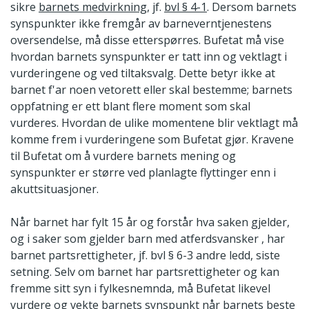
sikre
barnets medvirkning,
jf.
bvl § 4-1
. Dersom barnets
synspunkter ikke fremgår av barneverntjenestens
oversendelse, må disse etterspørres. Bufetat må vise
hvordan barnets synspunkter er tatt inn og vektlagt i
vurderingene og ved tiltaksvalg. Dette betyr ikke at
barnet f'ar noen vetorett eller skal bestemme; barnets
oppfatning er ett blant flere moment som skal
vurderes. Hvordan de ulike momentene blir vektlagt må
komme frem i vurderingene som Bufetat gjør. Kravene
til Bufetat om å vurdere barnets mening og
synspunkter er større ved planlagte flyttinger enn i
akuttsituasjoner.
Når barnet har fylt 15 år og forstår hva saken gjelder,
og i saker som gjelder barn med atferdsvansker , har
barnet partsrettigheter, jf. bvl § 6-3 andre ledd, siste
setning. Selv om barnet har partsrettigheter og kan
fremme sitt syn i fylkesnemnda, må Bufetat likevel
vurdere og vekte barnets synspunkt når barnets beste