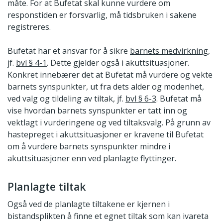
måte. For at Bufetat skal kunne vurdere om
responstiden er forsvarlig, må tidsbruken i sakene
registreres.
Bufetat har et ansvar for å sikre
barnets medvirkning,
jf.
bvl
§
4-1
. Dette gjelder også i akuttsituasjoner.
Konkret innebærer det at Bufetat må vurdere og vekte
barnets synspunkter, ut fra dets alder og modenhet,
ved valg og tildeling av tiltak, jf.
bvl
§
6-3
. Bufetat må
vise hvordan barnets synspunkter er tatt inn og
vektlagt i vurderingene og ved tiltaksvalg. På grunn av
hastepreget i akuttsituasjoner er kravene til Bufetat
om å vurdere barnets synspunkter mindre i
akuttsituasjoner enn ved planlagte flyttinger.
Planlagte tiltak
Også ved de planlagte tiltakene er kjernen i
bistandsplikten å finne et egnet tiltak som kan ivareta