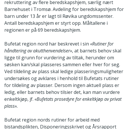
rekruttering av flere beredskapshjem, særlig nært
Barnehuset i Tromsø. Avdeling for beredskapshjem for
barn under 13 år er lagt til Røvika ungdomssenter.
Antall beredskapshjem er styrt opp. Måltallene i
regionen er på 69 beredskapshjem.
Bufetat region nord har beskrevet i sin
«Rutiner for
håndtering av akutthenvendelser»
, at barnets behov skal
ligge til grunn for vurdering av tiltak, herunder om
søsken kan/skal plasseres sammen eller hver for seg.
Ved tildeling av plass skal ledige plasseringsmuligheter
undersøkes og avklares i henhold til Bufetats rutiner
for tildeling av plasser. Dersom ingen aktuell plass er
ledig, eller barnets behov tilsier det, kan man vurdere
enkeltkjøp, jf.
«Bufetats prosedyre for enkeltkjøp av privat
plass».
Bufetat region nords rutiner for arbeid med
bistandsplikten, Disponeringsskrivet og Årsrapport