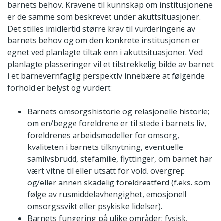
barnets behov. Kravene til kunnskap om institusjonene
er de samme som beskrevet under akuttsituasjoner.
Det stilles imidlertid større krav til vurderingene av
barnets behov og om den konkrete institusjonen er
egnet ved planlagte tiltak enn i akuttsituasjoner. Ved
planlagte plasseringer vil et tilstrekkelig bilde av barnet
i et barnevernfaglig perspektiv innebære at følgende
forhold er belyst og vurdert:
Barnets omsorgshistorie og relasjonelle historie;
om en/begge foreldrene er til stede i barnets liv,
foreldrenes arbeidsmodeller for omsorg,
kvaliteten i barnets tilknytning, eventuelle
samlivsbrudd, stefamilie, flyttinger, om barnet har
vært vitne til eller utsatt for vold, overgrep
og/eller annen skadelig foreldreatferd (f.eks. som
følge av rusmiddelavhengighet, emosjonell
omsorgssvikt eller psykiske lidelser).
Barnets fungering på ulike områder; fysisk,