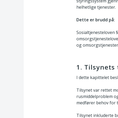
styringssystem gjenn
helhetlige tjenester.
Dette er brudd på:
Sosialtjenesteloven §
omsorgstjenesteloven 
og omsorgstjenesten §
1. Tilsynet
I dette kapittelet bes
Tilsynet var rettet 
rusmiddelproblem og 
medfører behov for t
Tilsynet inkluderte b