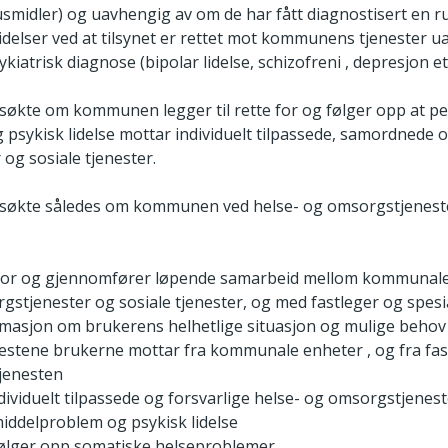
rusmidler) og uavhengig av om de har fått diagnostisert en ru
 lidelser ved at tilsynet er rettet mot kommunens tjenester 
iatrisk diagnose (bipolar lidelse, schizofreni , depresjon etc
økte om kommunen legger til rette for og følger opp at p
psykisk lidelse mottar individuelt tilpassede, samordnede o
og sosiale tjenester.
økte således om kommunen ved helse- og omsorgstjeneste
te for og gjennomfører løpende samarbeid mellom kommunal
gstjenester og sosiale tjenester, og med fastleger og spesi
masjon om brukerens helhetlige situasjon og mulige behov 
estene brukerne mottar fra kommunale enheter , og fra fas
tjenesten
ndividuelt tilpassede og forsvarlige helse- og omsorgstjenes
iddelproblem og psykisk lidelse
følger opp somatiske helseproblemer