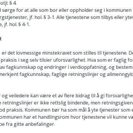
otjl. § 4.
sørge for at alle som bor eller oppholder seg i kommunen 
stjenester, jf. hol. § 3-1. Alle tjenestene som tilbys eller y
 jf. hol. § 4-1.
t
er det lovmessige minstekravet som stilles til tjenestene. Det
praksis i seg selv tilsier uforsvarlighet. Hva som er faglig fo
n av fagkunnskap og endringer i verdioppfatning, og beste
nerkjent fagkunnskap, faglige retningslinjer og allmenngy
 og veiledere kan være et av flere bidrag til å gi forsvarligh
e retningslinjer er ikke rettslig bindende, men retningsgiven
od praksis. Kommunen bør ha som mål å yte tjenester som er
kommunen har et handlingsrom hvor tjenestene vil kunne væ
e fra gitte anbefalinger.