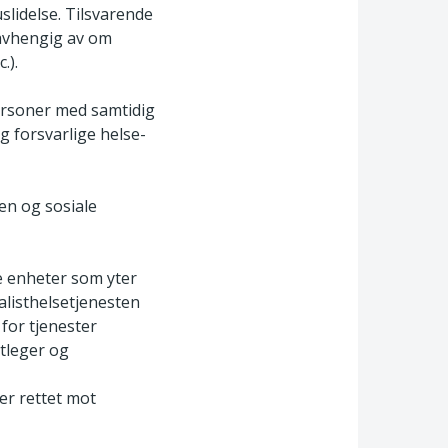
slidelse. Tilsvarende
uavhengig av om
.).
ersoner med samtidig
g forsvarlige helse-
n og sosiale
e enheter som yter
alisthelsetjenesten
for tjenester
tleger og
ter rettet mot