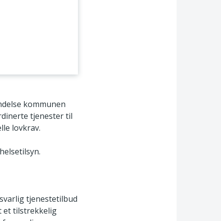
bindelse kommunen
inerte tjenester til
le lovkrav.
helsetilsyn.
varlig tjenestetilbud
et tilstrekkelig