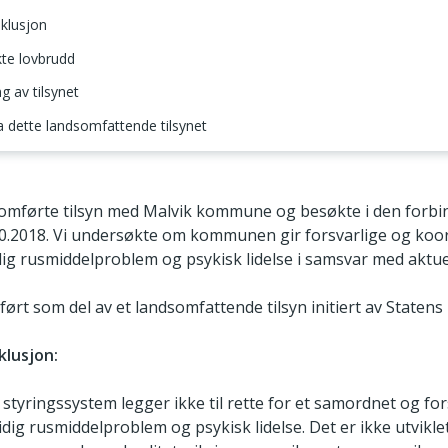
klusjon
kte lovbrudd
 av tilsynet
ra dette landsomfattende tilsynet
g omfang
mførte tilsyn med Malvik kommune og besøkte i den for
.10.2018. Vi undersøkte om kommunen gir forsvarlige og koord
g rusmiddelproblem og psykisk lidelse i samsvar med aktuel
ørt som del av et landsomfattende tilsyn initiert av Statens 
lusjon:
tyringssystem legger ikke til rette for et samordnet og fors
dig rusmiddelproblem og psykisk lidelse. Det er ikke utviklet 