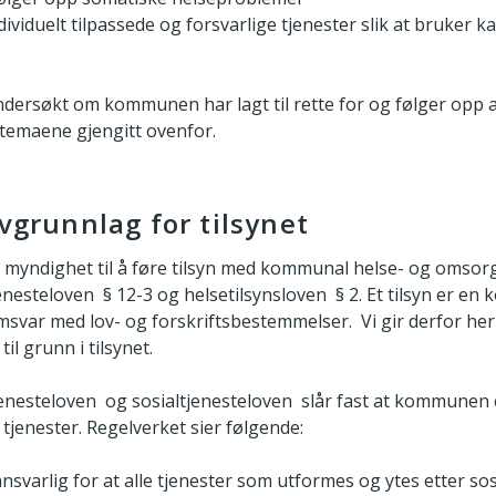
ndividuelt tilpassede og forsvarlige tjenester slik at bruker 
ersøkt om kommunen har lagt til rette for og følger opp a
le temaene gjengitt ovenfor.
ovgrunnlag for tilsynet
 myndighet til å føre tilsyn med kommunal helse- og omsor
esteloven § 12-3 og helsetilsynsloven § 2. Et tilsyn er en 
msvar med lov- og forskriftsbestemmelser. Vi gir derfor her
il grunn i tilsynet.
nesteloven og sosialtjenesteloven slår fast at kommunen er 
 tjenester. Regelverket sier følgende:
varlig for at alle tjenester som utformes og ytes etter sos