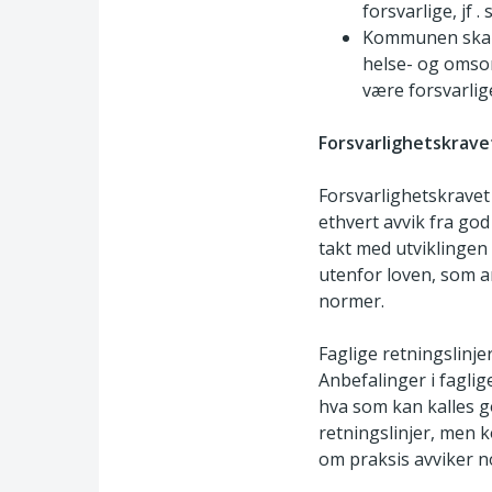
forsvarlige, jf . s
Kommunen skal 
helse- og omsorg
være forsvarlige,
Forsvarlighetskrave
Forsvarlighetskravet 
ethvert avvik fra god 
takt med utviklinge
utenfor loven, som a
normer.
Faglige retningslinjer
Anbefalinger i faglig
hva som kan kalles g
retningslinjer, men 
om praksis avviker no