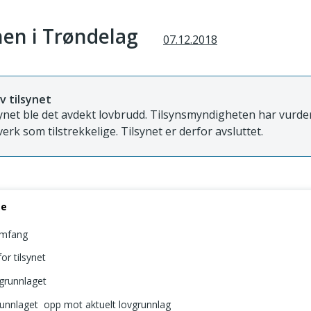
en i Trøndelag
07.12.2018
v tilsynet
synet ble det avdekt lovbrudd. Tilsynsmyndigheten har vurder
verk som tilstrekkelige. Tilsynet er derfor avsluttet.
se
omfang
or tilsynet
agrunnlaget
grunnlaget opp mot aktuelt lovgrunnlag