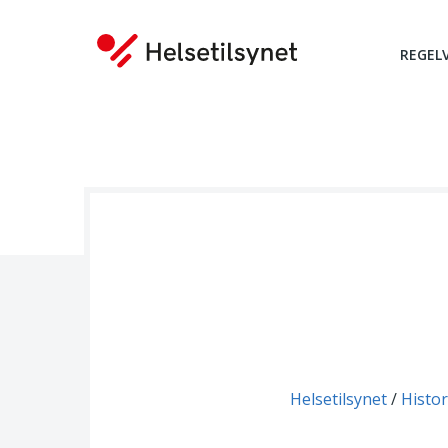
REGEL
Du er her:
Helsetilsynet
Histor