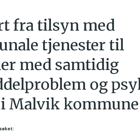
t fra tilsyn med
ale tjenester til
er med samtidig
delproblem og psy
e i Malvik kommune
søket: