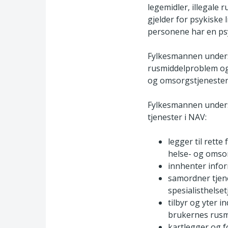
legemidler, illegale 
gjelder for psykiske
personene har en psyk
Fylkesmannen unders
rusmiddelproblem og 
og omsorgstjenester 
Fylkesmannen unders
tjenester i NAV:
legger til ret
helse- og omsor
innhenter infor
samordner tjen
spesialisthelse
tilbyr og yter i
brukernes rusm
kartlegger og 