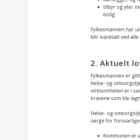
tilbyr og yter i
bolig
Fylkesmannen har und
blir ivaretatt ved al
2. Aktuelt l
Fylkesmannen er gitt
helse- og omsorgstjen
virksomheten er i sa
kravene som ble lagt t
Helse- og omsorgstje
sørge for forsvarlige
Kommunen er ans