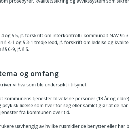
om prosedyrer, kvalitetssikring og avvikssystem som sikrer
 4 og § 5, jf. forskrift om interkontroll i kommunalt NAV §§ 3
§ 4-1 og § 3-1 tredje ledd, jf. forskrift om ledelse og kvalit
§ 6-9, jf. § 5.
s tema og omfang
kriver vi hva som ble undersøkt i tilsynet.
mot kommunens tjenester til voksne personer (18 år og eldre
psykisk lidelse som hver for seg eller samlet gjør at de ha
jenester fra kommunen over tid.
rukere uavhengig av hvilke rusmidler de benytter eller har b