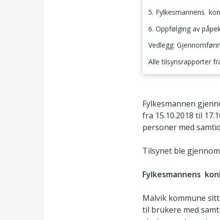
5. Fylkesmannens kon
6. Oppfølging av påpe
Vedlegg: Gjennomføring
Alle tilsynsrapporter f
1. Tilsynets tema o
Fylkesmannen gjenno
fra 15.10.2018 til 17
personer med samtidi
Tilsynet ble gjennomf
Fylkesmannens konk
Malvik kommune sitt s
til brukere med samti