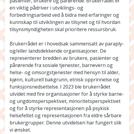
pasienter, brukere og pårørende. Brukerrådet er
en viktig pådriver i utviklings- og
forbedringsarbeid ved å bidra med erfaringer og
kunnskap til utviklingen av tilsynet og til hvordan
tilsynsmyndigheten skal prioritere ressursbruk.
Brukerrådet er i hovedsak sammensatt av paraply-
og/eller landsdekkende organisasjoner. De
representerer bredden av brukere, pasienter og
pårørende fra sosiale tjenester, barnevern og
helse- og omsorgstjenester med hensyn til alder,
kjønn, kulturell bakgrunn, etnisk opprinnelse og
funksjonsnedsettelse. I 2023 ble brukerrådet
utvidet med fire organisasjoner for å styrke barne-
og ungdomsperspektivet, minoritetsperspektivet
og for å styrke representasjonen på psykisk
helsefeltet og representasjonen fra eldre sårbare
brukergrupper. Denne utvidelsen har fungert slik
vi ønsket.