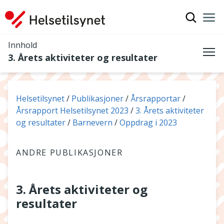
Vis søkef
Nav
Luk
Innhold
3. Årets aktiviteter og resultater
Me
Du er her:
Helsetilsynet
Publikasjoner
Årsrapportar
Årsrapport Helsetilsynet 2023
3. Årets aktiviteter
og resultater
Barnevern
Oppdrag i 2023
ANDRE PUBLIKASJONER
3. Årets aktiviteter og
resultater