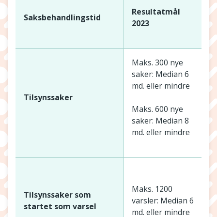
Resultatmål
Saksbehandlingstid
2023
Maks. 300 nye
saker: Median 6
A
md. eller mindre
s
Tilsynssaker
Maks. 600 nye
M
saker: Median 8
md. eller mindre
A
v
Maks. 1200
Tilsynssaker som
varsler: Median 6
startet som varsel
md. eller mindre