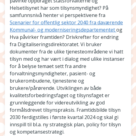
påvirke oppdraget statsforvalterne og
Helsetilsynet har som tilsynsmyndighet? På
samfunnsnivå henter vi perspektivene fra
Scenarier for offentlig sektor 2040 fra daværende
Kommunal- og moderniseringsdepartementet
og
Hva påvirker framtiden? Drivkrefter for endring
fra Digitaliseringsdirektoratet. Vi bruker
dokumenter fra de ulike tjenesteområdene vi hatt
tilsyn med og har vært i dialog med ulike instanser
for å belyse temaet sett fra andre
forvaltningsmyndigheter, pasient- og
brukerombudene, tjenestene og
brukere/pårørende. Utviklingen av både
kvalitetsforbedringsfaget og tilsynsfaget er
grunnleggende for videreutvikling av god
formålsdrevet tilsynspraksis. Framtidsbilde tilsyn
2030 ferdigstilles i første kvartal 2024 og skal gi
innspill til bl.a. ny strategisk plan, policy for tilsyn
og kompetansestrategi.