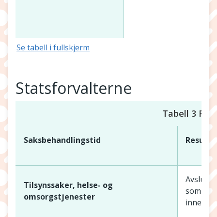
1
Se tabell i fullskjerm
Statsforvalterne
Tabell 3 Resu
Saksbehandlingstid
Resulta
Avslutni
Tilsynssaker, helse- og
som har 
omsorgstjenester
innen 4 