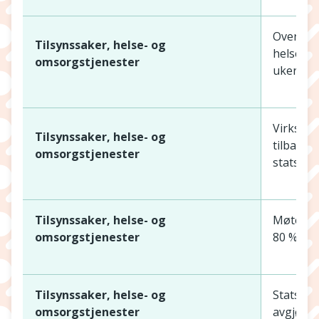
Oversend
Tilsynssaker, helse- og
helseper
omsorgstjenester
uker.
Virksomh
Tilsynssaker, helse- og
tilbakeme
omsorgstjenester
statsfor
Tilsynssaker, helse- og
Møte me
omsorgstjenester
80 % inn
Tilsynssaker, helse- og
Statsfor
omsorgstjenester
avgjør s