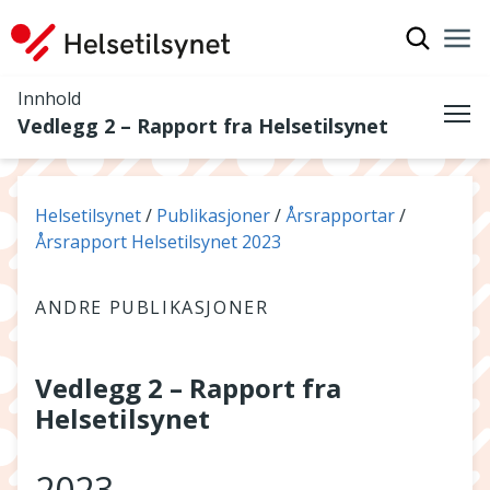
Vis søkef
Nav
Luk
Innhold
Vedlegg 2 – Rapport fra Helsetilsynet
Me
Du er her:
Helsetilsynet
Publikasjoner
Årsrapportar
Årsrapport Helsetilsynet 2023
ANDRE PUBLIKASJONER
Vedlegg 2 – Rapport fra
Helsetilsynet
2023