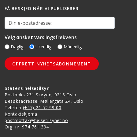
FÅ BESKJED NÅR VI PUBLISERER
Din e-postadresse:
Velg ønsket varslingsfrekvens
Daglig
Ukentlig
Månedlig
Statens helsetilsyn
Postboks 231 Skøyen, 0213 Oslo
Besøksadresse: Møllergata 24, Oslo
Telefon
(+47) 21 52 99 00
Kontaktskjema
postmottak@helsetilsynet.no
Org. nr. 974 761 394