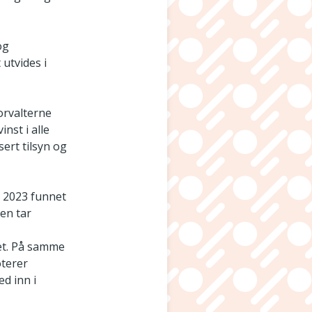
og
 utvides i
orvalterne
nst i alle
sert tilsyn og
i 2023 funnet
gen tar
et. På samme
oterer
d inn i