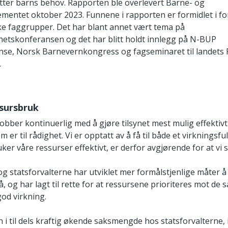
etter barns behov. Rapporten ble overlevert Barne- og
ementet oktober 2023. Funnene i rapporten er formidlet i for
like faggrupper. Det har blant annet vært tema på
hetskonferansen og det har blitt holdt innlegg på N-BUP
se, Norsk Barnevernkongress og fagseminaret til landets 
.
ssursbruk
jobber kontinuerlig med å gjøre tilsynet mest mulig effektiv
er til rådighet. Vi er opptatt av å få til både et virkningsful
ruker våre ressurser effektivt, er derfor avgjørende for at vi s
og statsforvalterne har utviklet mer formålstjenlige måter 
å, og har lagt til rette for at ressursene prioriteres mot de
god virkning.
i til dels kraftig økende saksmengde hos statsforvalterne, 