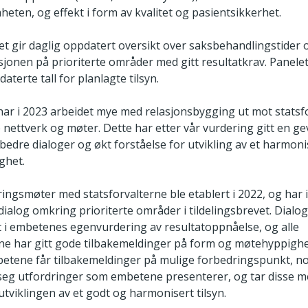
heten, og effekt i form av kvalitet og pasientsikkerhet.
et gir daglig oppdatert oversikt over saksbehandlingstider 
jonen på prioriterte områder med gitt resultatkrav. Panelet
terte tall for planlagte tilsyn.
 har i 2023 arbeidet mye med relasjonsbygging ut mot statsf
nettverk og møter. Dette har etter vår vurdering gitt en gevi
 bedre dialoger og økt forståelse for utvikling av et harmoni
ghet.
ringsmøter med statsforvalterne ble etablert i 2022, og har 
ialog omkring prioriterte områder i tildelingsbrevet. Dialo
i embetenes egenvurdering av resultatoppnåelse, og alle
rne har gitt gode tilbakemeldinger på form og møtehyppigh
tene får tilbakemeldinger på mulige forbedringspunkt, n
 seg utfordringer som embetene presenterer, og tar disse me
tviklingen av et godt og harmonisert tilsyn.