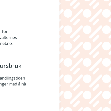
r for
rvalternes
ynet.no.
sursbruk
handlingstiden
ringer med å nå