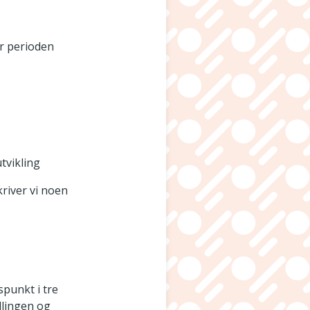
or perioden
utvikling
kriver vi noen
spunkt i tre
ndlingen og