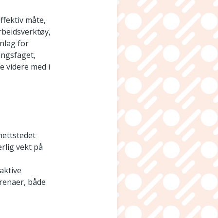
ffektiv måte,
rbeidsverktøy,
nlag for
ingsfaget,
be videre med i
 nettstedet
rlig vekt på
aktive
arenaer, både