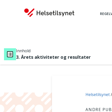
REGEL
Innhold
3. Årets aktiviteter og resultater
Du er her:
Helsetilsynet
ANDRE PUB