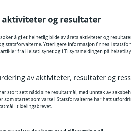
s aktiviteter og resultater
øker å gi et helhetlig bilde av årets aktiviteter og resultate
og statsforvalterne. Ytterligere informasjon finnes i statsfo
artikler fra Helsetilsynet og i Tilsynsmeldingen på helsetils
rdering av aktiviteter, resultater og res
 har stort sett nådd sine resultatmål, med unntak av saksbe
er som startet som varsel. Statsforvalterne har hatt utford
tatmål i tildelingsbrevet.