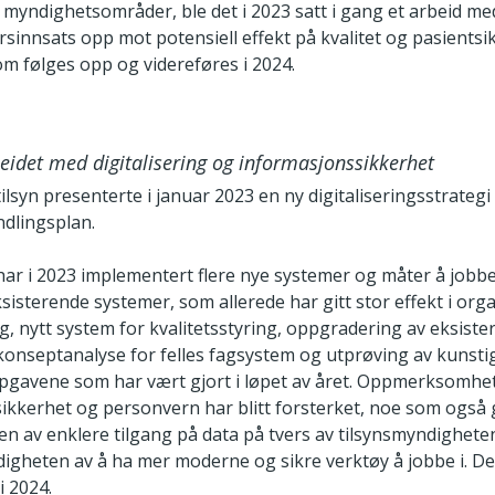
 myndighetsområder, ble det i 2023 satt i gang et arbeid me
sinnsats opp mot potensiell effekt på kvalitet og pasientsi
om følges opp og videreføres i 2024.
beidet med digitalisering og informasjonssikkerhet
ilsyn presenterte i januar 2023 en ny digitaliseringsstrateg
ndlingsplan.
 har i 2023 implementert flere nye systemer og måter å jobb
sisterende systemer, som allerede har gitt stor effekt i org
g, nytt system for kvalitetsstyring, oppgradering av eksiste
konseptanalyse for felles fagsystem og utprøving av kunstig
pgavene som har vært gjort i løpet av året. Oppmerksomhe
ikkerhet og personvern har blitt forsterket, noe som også 
n av enklere tilgang på data på tvers av tilsynsmyndighete
igheten av å ha mer moderne og sikre verktøy å jobbe i. De
i 2024.