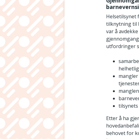
Gjennomgang
barnevernsi
Helsetilsynet 
tilknytning t
var å avdekke e
gjennomgangen
utfordringer 
samarbei
helhetli
mangler 
tjeneste
manglend
barnever
tilsynet
Etter å ha gj
hovedanbefali
behovet for ko