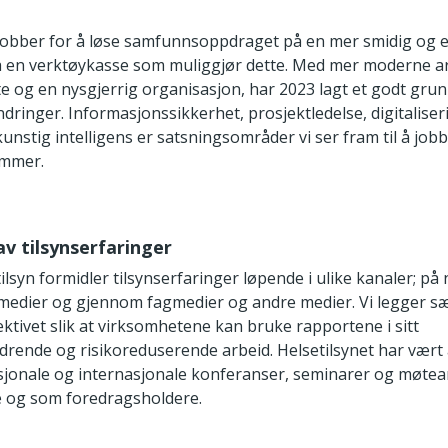
 jobber for å løse samfunnsoppdraget på en mer smidig og e
a en verktøykasse som muliggjør dette. Med mer moderne a
te og en nysgjerrig organisasjon, har 2023 lagt et godt grun
dringer. Informasjonssikkerhet, prosjektledelse, digitaliser
unstig intelligens er satsningsområder vi ser fram til å job
ommer.
av tilsynserfaringer
ilsyn formidler tilsynserfaringer løpende i ulike kanaler; på
le medier og gjennom fagmedier og andre medier. Vi legger sæ
ktivet slik at virksomhetene kan bruke rapportene i sitt
edrende og risikoreduserende arbeid. Helsetilsynet har vært 
asjonale og internasjonale konferanser, seminarer og møte
 og som foredragsholdere.