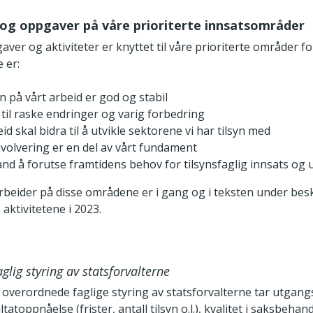
 og oppgaver på våre prioriterte innsatsområder
ver og aktiviteter er knyttet til våre prioriterte områder f
 er:
n på vårt arbeid er god og stabil
r til raske endringer og varig forbedring
id skal bidra til å utvikle sektorene vi har tilsyn med
volvering er en del av vårt fundament
tand å forutse framtidens behov for tilsynsfaglig innsats og 
arbeider på disse områdene er i gang og i teksten under bes
 aktivitetene i 2023.
glig styring av statsforvalterne
 overordnede faglige styring av statsforvalterne tar utgang
ltatoppnåelse (frister, antall tilsyn o.l.), kvalitet i saksbeha