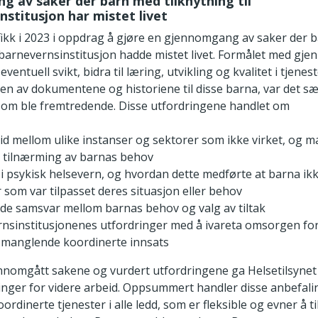
 av saker der barn med tilknytning til
nstitusjon har mistet livet
fikk i 2023 i oppdrag å gjøre en gjennomgang av saker der b
il barnevernsinstitusjon hadde mistet livet. Formålet med g
ventuell svikt, bidra til læring, utvikling og kvalitet i tjenest
 av dokumentene og historiene til disse barna, var det sæ
som ble fremtredende. Disse utfordringene handlet om
d mellom ulike instanser og sektorer som ikke virket, og 
g tilnærming av barnas behov
i psykisk helsevern, og hvordan dette medførte at barna ik
r som var tilpasset deres situasjon eller behov
e samsvar mellom barnas behov og valg av tiltak
nsinstitusjonenes utfordringer med å ivareta omsorgen fo
s manglende koordinerte innsats
ennomgått sakene og vurdert utfordringene ga Helsetilsynet
nger for videre arbeid. Oppsummert handler disse anbefal
ordinerte tjenester i alle ledd, som er fleksible og evner å t