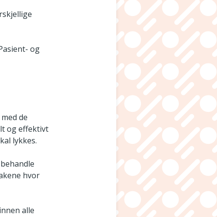
skjellige
Pasient- og
t med de
lt og effektivt
kal lykkes.
å behandle
 sakene hvor
innen alle