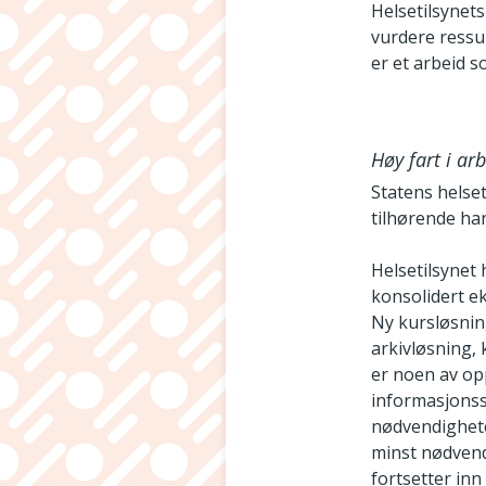
Helsetilsynets
vurdere ressur
er et arbeid s
Høy fart i ar
Statens helset
tilhørende ha
Helsetilsynet
konsolidert ek
Ny kursløsnin
arkivløsning, 
er noen av op
informasjonss
nødvendighete
minst nødvend
fortsetter inn 