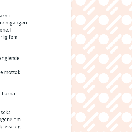
arn i
jennomgangen
ene. I
rlig fem
manglende
ke mottok
r barna
 seks
ingene om
ilpasse og