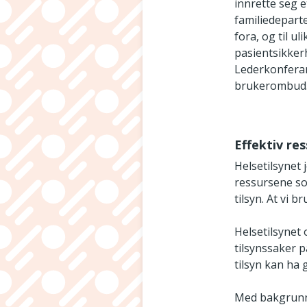
innrette seg 
familiedepart
fora, og til u
pasientsikker
Lederkonferan
brukerombud
Effektiv re
Helsetilsynet 
ressursene som 
tilsyn. At vi b
Helsetilsynet 
tilsynssaker p
tilsyn kan ha 
Med bakgrunn 