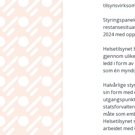
tilsynsvirksom
Styringspanel
restansesituas
2024 med oppda
Helsetilsynet
gjennom ulike 
ledd i form av
som én myndi
Halvårlige sty
sin form med d
utgangspunkt 
statsforvalte
måte som embe
Helsetilsynet
arbeidet med u