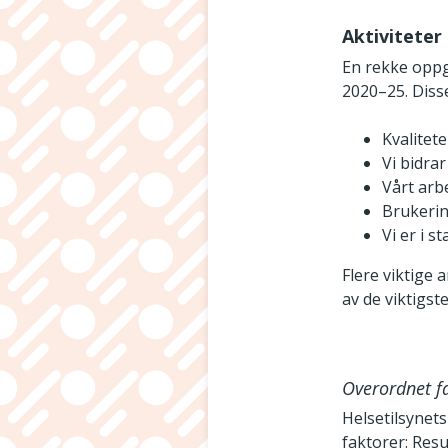
Aktiviteter
En rekke oppga
2020–25. Disse
Kvalitete
Vi bidra
Vårt arbe
Brukerin
Vi er i s
Flere viktige 
av de viktigste
Overordnet fa
Helsetilsynets
faktorer: Resu