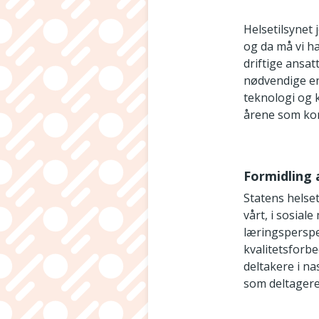
Helsetilsynet
og da må vi h
driftige ansat
nødvendige en
teknologi og k
årene som k
Formidling 
Statens helset
vårt, i sosia
læringsperspe
kvalitetsforb
deltakere i n
som deltagere