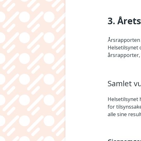
3. Året
Årsrapporten s
Helsetilsynet 
årsrapporter, 
Samlet vu
Helsetilsynet
for tilsynssak
alle sine resul