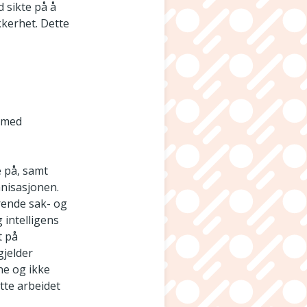
d sikte på å
kkerhet. Dette
i med
e på, samt
anisasjonen.
rende sak- og
 intelligens
t på
gjelder
ne og ikke
tte arbeidet