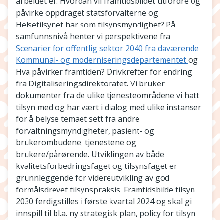
arbeidet er: Hvordan vil framtidsbildet utfordre og
påvirke oppdraget statsforvalterne og
Helsetilsynet har som tilsynsmyndighet? På
samfunnsnivå henter vi perspektivene fra
Scenarier for offentlig sektor 2040 fra daværende
Kommunal- og moderniseringsdepartementet
og
Hva påvirker framtiden? Drivkrefter for endring
fra Digitaliseringsdirektoratet. Vi bruker
dokumenter fra de ulike tjenesteområdene vi hatt
tilsyn med og har vært i dialog med ulike instanser
for å belyse temaet sett fra andre
forvaltningsmyndigheter, pasient- og
brukerombudene, tjenestene og
brukere/pårørende. Utviklingen av både
kvalitetsforbedringsfaget og tilsynsfaget er
grunnleggende for videreutvikling av god
formålsdrevet tilsynspraksis. Framtidsbilde tilsyn
2030 ferdigstilles i første kvartal 2024 og skal gi
innspill til bl.a. ny strategisk plan, policy for tilsyn