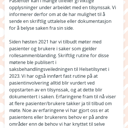
Pasienter kan i mange tilfeller gi viktige
opplysninger under arbeidet med en tilsynssak. Vi
informerer derfor om at de har mulighet til å
sende en skriftlig uttalelse eller dokumentasjon
for å belyse saken fra sin side.
Siden høsten 2021 har vi tilbudt møter med
pasienter og brukere i saker som gjelder
rollesammenblanding. Skriftlig rutine for disse
møtene ble publisert i
saksbehandlingsveiledningen til Helsetilsynet i
2023. Vi har også innført fast rutine på at
pasientinvolvering alltid blir vurdert ved
oppstarten av en tilsynssak, og at dette blir
dokumentert i saken. Erfaringene fram til nå viser
at flere pasienter/brukere takker ja til tilbud om
møte. Noe av erfaringene vi har gjort oss er at
pasientens eller brukerens behov er på andre
områder enn de behov vi har knyttet til selve