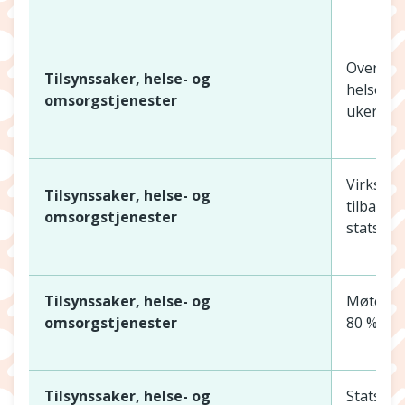
Oversend
Tilsynssaker, helse- og
helseper
omsorgstjenester
uker.
Virksomh
Tilsynssaker, helse- og
tilbakeme
omsorgstjenester
statsfor
Tilsynssaker, helse- og
Møte me
omsorgstjenester
80 % inn
Tilsynssaker, helse- og
Statsfor