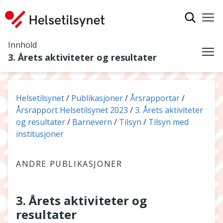
Vis søkef
Nav
Luk
Innhold
3. Årets aktiviteter og resultater
Me
Du er her:
Helsetilsynet
Publikasjoner
Årsrapportar
Årsrapport Helsetilsynet 2023
3. Årets aktiviteter
og resultater
Barnevern
Tilsyn
Tilsyn med
institusjoner
ANDRE PUBLIKASJONER
3. Årets aktiviteter og
resultater