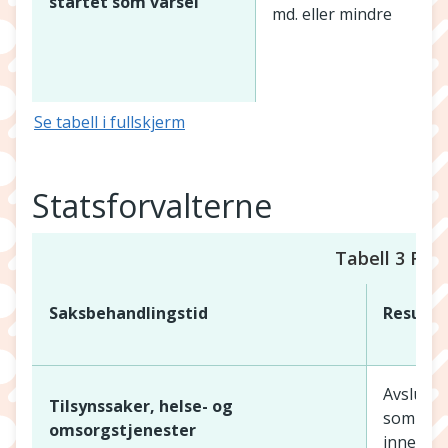
startet som varsel
md. eller mindre
1
Se tabell i fullskjerm
Statsforvalterne
Tabell 3 Resu
Saksbehandlingstid
Resulta
Avslutni
Tilsynssaker, helse- og
som har 
omsorgstjenester
innen 4 