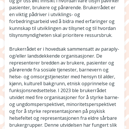
og gir oss økt innsikt i hvordan våre tilsyn påvirker
pasienter, brukere og pårørende. Brukerrådet er
en viktig pådriver i utviklings- og
forbedringsarbeid ved å bidra med erfaringer og
kunnskap til utviklingen av tilsynet og til hvordan
tilsynsmyndigheten skal prioritere ressursbruk.
Brukerrådet er i hovedsak sammensatt av paraply-
og/eller landsdekkende organisasjoner. De
representerer bredden av brukere, pasienter og
pårørende fra sosiale tjenester, barnevern og
helse- og omsorgstjenester med hensyn til alder,
kjønn, kulturell bakgrunn, etnisk opprinnelse og
funksjonsnedsettelse. I 2023 ble brukerrådet
utvidet med fire organisasjoner for å styrke barne-
og ungdomsperspektivet, minoritetsperspektivet
og for å styrke representasjonen på psykisk
helsefeltet og representasjonen fra eldre sårbare
brukergrupper. Denne utvidelsen har fungert slik