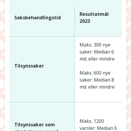
Resultatmål
Saksbehandlingstid
2023
Maks. 300 nye
saker: Median 6
A
md. eller mindre
s
Tilsynssaker
Maks. 600 nye
M
saker: Median 8
md. eller mindre
A
v
Maks. 1200
Tilsynssaker som
varsler: Median 6