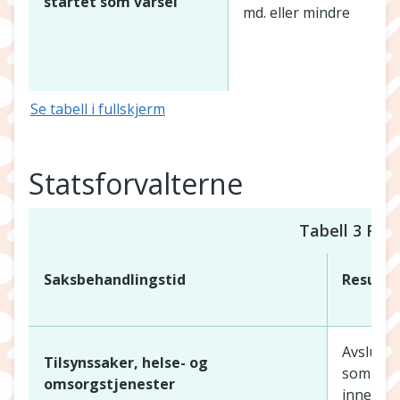
startet som varsel
md. eller mindre
1
Se tabell i fullskjerm
Statsforvalterne
Tabell 3 Resu
Saksbehandlingstid
Resulta
Avslutni
Tilsynssaker, helse- og
som har 
omsorgstjenester
innen 4 