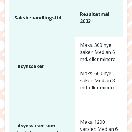
Resultatmål
Saksbehandlingstid
2023
Maks. 300 nye
saker: Median 6
A
md. eller mindre
s
Tilsynssaker
Maks. 600 nye
M
saker: Median 8
md. eller mindre
A
v
Maks. 1200
Tilsynssaker som
varsler: Median 6