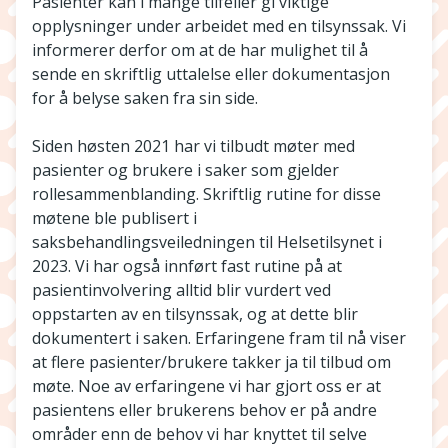
Pasienter kan i mange tilfeller gi viktige
opplysninger under arbeidet med en tilsynssak. Vi
informerer derfor om at de har mulighet til å
sende en skriftlig uttalelse eller dokumentasjon
for å belyse saken fra sin side.
Siden høsten 2021 har vi tilbudt møter med
pasienter og brukere i saker som gjelder
rollesammenblanding. Skriftlig rutine for disse
møtene ble publisert i
saksbehandlingsveiledningen til Helsetilsynet i
2023. Vi har også innført fast rutine på at
pasientinvolvering alltid blir vurdert ved
oppstarten av en tilsynssak, og at dette blir
dokumentert i saken. Erfaringene fram til nå viser
at flere pasienter/brukere takker ja til tilbud om
møte. Noe av erfaringene vi har gjort oss er at
pasientens eller brukerens behov er på andre
områder enn de behov vi har knyttet til selve