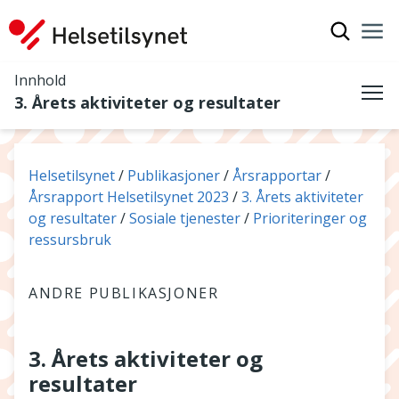
Vis søkef
Nav
Luk
Innhold
3. Årets aktiviteter og resultater
Me
Du er her:
Helsetilsynet
Publikasjoner
Årsrapportar
Årsrapport Helsetilsynet 2023
3. Årets aktiviteter
og resultater
Sosiale tjenester
Prioriteringer og
ressursbruk
ANDRE PUBLIKASJONER
3. Årets aktiviteter og
resultater