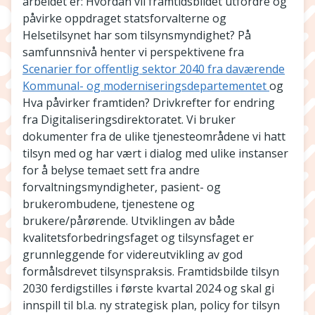
arbeidet er: Hvordan vil framtidsbildet utfordre og
påvirke oppdraget statsforvalterne og
Helsetilsynet har som tilsynsmyndighet? På
samfunnsnivå henter vi perspektivene fra
Scenarier for offentlig sektor 2040 fra daværende
Kommunal- og moderniseringsdepartementet
og
Hva påvirker framtiden? Drivkrefter for endring
fra Digitaliseringsdirektoratet. Vi bruker
dokumenter fra de ulike tjenesteområdene vi hatt
tilsyn med og har vært i dialog med ulike instanser
for å belyse temaet sett fra andre
forvaltningsmyndigheter, pasient- og
brukerombudene, tjenestene og
brukere/pårørende. Utviklingen av både
kvalitetsforbedringsfaget og tilsynsfaget er
grunnleggende for videreutvikling av god
formålsdrevet tilsynspraksis. Framtidsbilde tilsyn
2030 ferdigstilles i første kvartal 2024 og skal gi
innspill til bl.a. ny strategisk plan, policy for tilsyn