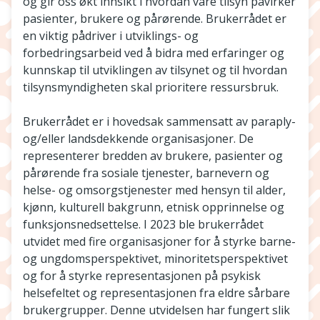
og gir oss økt innsikt i hvordan våre tilsyn påvirker
pasienter, brukere og pårørende. Brukerrådet er
en viktig pådriver i utviklings- og
forbedringsarbeid ved å bidra med erfaringer og
kunnskap til utviklingen av tilsynet og til hvordan
tilsynsmyndigheten skal prioritere ressursbruk.
Brukerrådet er i hovedsak sammensatt av paraply-
og/eller landsdekkende organisasjoner. De
representerer bredden av brukere, pasienter og
pårørende fra sosiale tjenester, barnevern og
helse- og omsorgstjenester med hensyn til alder,
kjønn, kulturell bakgrunn, etnisk opprinnelse og
funksjonsnedsettelse. I 2023 ble brukerrådet
utvidet med fire organisasjoner for å styrke barne-
og ungdomsperspektivet, minoritetsperspektivet
og for å styrke representasjonen på psykisk
helsefeltet og representasjonen fra eldre sårbare
brukergrupper. Denne utvidelsen har fungert slik