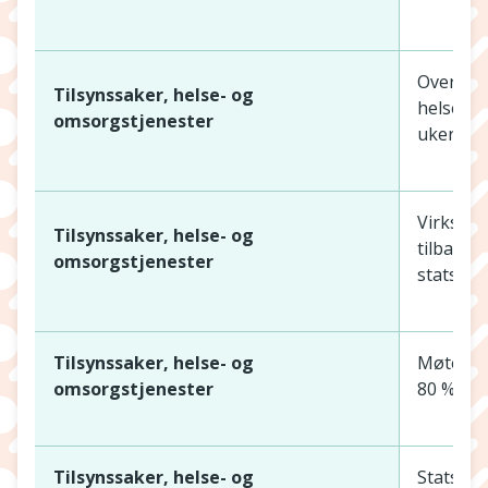
Oversend
Tilsynssaker, helse- og
helseper
omsorgstjenester
uker.
Virksomh
Tilsynssaker, helse- og
tilbakeme
omsorgstjenester
statsfor
Tilsynssaker, helse- og
Møte me
omsorgstjenester
80 % inn
Tilsynssaker, helse- og
Statsfor