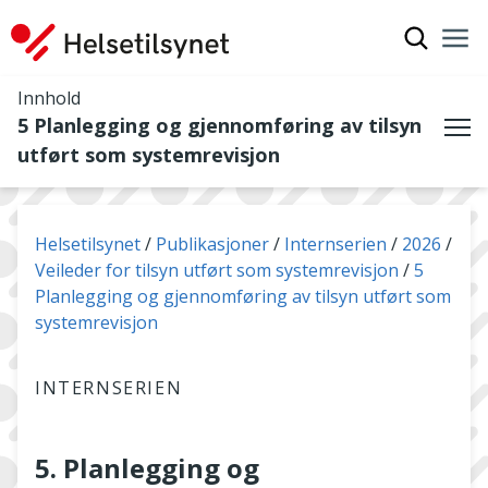
Vis søkef
Nav
Luk
Innhold
5 Planlegging og gjennomføring av tilsyn
Me
utført som systemrevisjon
Du er her:
Helsetilsynet
Publikasjoner
Internserien
2026
Veileder for tilsyn utført som systemrevisjon
5
Planlegging og gjennomføring av tilsyn utført som
systemrevisjon
INTERNSERIEN
5. Planlegging og