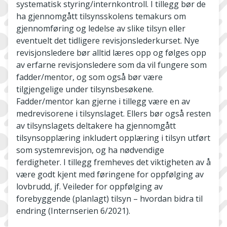
systematisk styring/internkontroll. I tillegg bør de
ha gjennomgått tilsynsskolens temakurs om
gjennomføring og ledelse av slike tilsyn eller
eventuelt det tidligere revisjonslederkurset. Nye
revisjonsledere bør alltid læres opp og følges opp
av erfarne revisjonsledere som da vil fungere som
fadder/mentor, og som også bør være
tilgjengelige under tilsynsbesøkene.
Fadder/mentor kan gjerne i tillegg være en av
medrevisorene i tilsynslaget. Ellers bør også resten
av tilsynslagets deltakere ha gjennomgått
tilsynsopplæring inkludert opplæring i tilsyn utført
som systemrevisjon, og ha nødvendige
ferdigheter. I tillegg fremheves det viktigheten av å
være godt kjent med føringene for oppfølging av
lovbrudd, jf. Veileder for oppfølging av
forebyggende (planlagt) tilsyn – hvordan bidra til
endring (Internserien 6/2021).