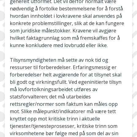
generelt utformet. Det vil derfor normalt være
nødvendig å fortolke bestemmelsene for å forstå
hvordan innholdet i lovkravene skal anvendes på
konkrete problemstillinger, slik at de kan fungere
som juridiske målestokker. Kravene vil avgjøre
hvilket faktagrunnlag som må fremskaffes for å
kunne konkludere med lovbrudd eller ikke.
Tilsynsmyndigheten må sette av nok tid og
ressurser til forberedelser. Erfaringsmessig er
forberedelser helt avgjørende for at tilsynet skal
bli godt og virkningsfullt. Ved egeninitierte tilsyn
må lovfortolkningsarbeidet utføres av
statsforvalteren; det må utarbeides
rettsregler/normer som faktum kan måles opp
mot. Slike målepunkt/indikatorer må være tett
knyttet opp mot kritiske trinn i aktuelle
tjenester/tjenesteprosesser, kritiske trinn som
virksomhetene bør følge med på som del av sin