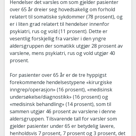
Hendelser det varsles om som gjelder pasienter
over 65 år dreier seg hovedsakelig om forhold
relatert til somatiske sykdommer (78 prosent), og
er i liten grad relatert til hendelser innenfor
psykiatri, rus og vold (11 prosent). Dette er
vesentlig forskjellig fra varsler i den yngre
aldersgruppen der somatikk utgjør 28 prosent av
varslene, mens psykiatri, rus og vold utgjør 40
prosent.
For pasienter over 65 år er de tre hyppigst
forekommende hendelsestypene «kirurgiske
inngrep/operasjon» (16 prosent), «medisinsk
undersøkelse/diagnostikk» (16 prosent) og
«medisinsk behandling» (14 prosent), som til
sammen utgjør 46 prosent av varslene i denne
aldersgruppen. Tilsvarende tall for varsler som
gjelder pasienter under 65 er betydelig lavere,
henholdsvis 7 prosent, 7 prosent og 3 prosent, det