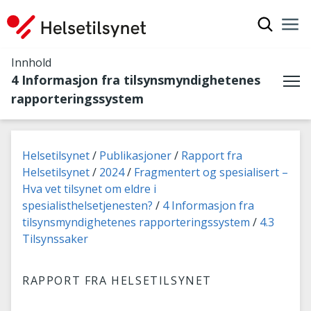
Vis søkef
Nav
Luk
Innhold
4 Informasjon fra tilsynsmyndighetenes
Me
rapporteringssystem
Du er her:
Helsetilsynet
Publikasjoner
Rapport fra
Helsetilsynet
2024
Fragmentert og spesialisert –
Hva vet tilsynet om eldre i
spesialisthelsetjenesten?
4 Informasjon fra
tilsynsmyndighetenes rapporteringssystem
4.3
Tilsynssaker
RAPPORT FRA HELSETILSYNET