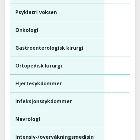
Psykiatri voksen
1
Onkologi
Gastroenterologisk kirurgi
Ortopedisk kirurgi
Hjertesykdommer
Infeksjonssykdommer
Nevrologi
Intensiv-/overvåkningsmedisin