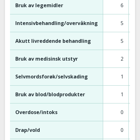
Bruk av legemidler
6
Intensivbehandling/overvåkning
5
Akutt livreddende behandling
5
Bruk av medisinsk utstyr
2
Selvmordsforøk/selvskading
1
Bruk av blod/blodprodukter
1
Overdose/intoks
0
Drap/vold
0