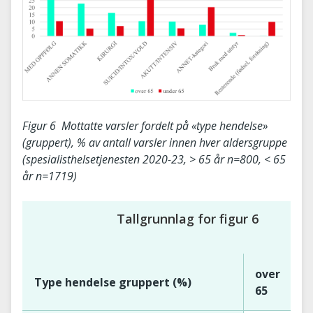
Figur 6 Mottatte varsler fordelt på «type hendelse»
(gruppert), % av antall varsler innen hver aldersgruppe
(spesialisthelsetjenesten 2020-23, > 65 år n=800, < 65
år n=1719)
Tallgrunnlag for figur 6
over
u
Type hendelse gruppert (%)
65
6