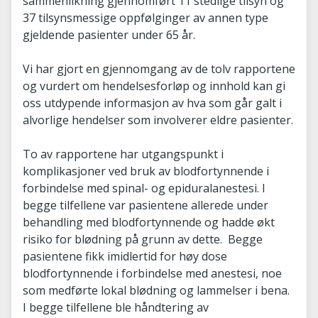
sammenlikning gjennomført 11 stedlige tilsyn og
37 tilsynsmessige oppfølginger av annen type
gjeldende pasienter under 65 år.
Vi har gjort en gjennomgang av de tolv rapportene
og vurdert om hendelsesforløp og innhold kan gi
oss utdypende informasjon av hva som går galt i
alvorlige hendelser som involverer eldre pasienter.
To av rapportene har utgangspunkt i
komplikasjoner ved bruk av blodfortynnende i
forbindelse med spinal- og epiduralanestesi. I
begge tilfellene var pasientene allerede under
behandling med blodfortynnende og hadde økt
risiko for blødning på grunn av dette. Begge
pasientene fikk imidlertid for høy dose
blodfortynnende i forbindelse med anestesi, noe
som medførte lokal blødning og lammelser i bena.
I begge tilfellene ble håndtering av