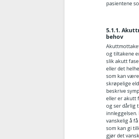
pasientene s
5.1.1. Akut
behov
Akuttmottaket
og tiltakene e
slik akutt fas
eller det helh
som kan være u
skrøpelige eld
beskrive symp
eller er akutt
og ser dårlig
innleggelsen. 
vanskelig å få
som kan gi ti
gjør det vans