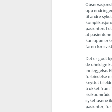
Observasjonsko
opp endringer 
til andre syk
komplikasjone
pasienten. I d
at pasientene
kan oppmerkso
faren for svikt
Det er godt kj
de uheldige k
innleggelse. E
forbindelse m
knyttet til el
trukket fram.
risikoområde 
sykehusene ikk
pasienter, fo