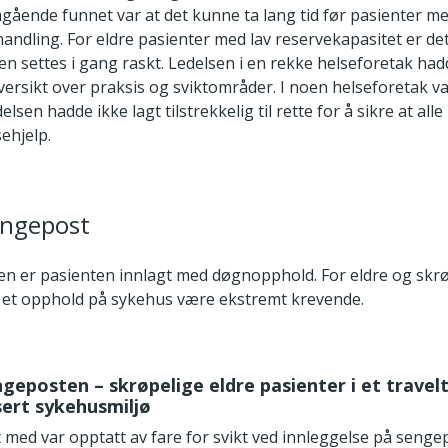
ående funnet var at det kunne ta lang tid før pasienter me
andling. For eldre pasienter med lav reservekapasitet er det
en settes i gang raskt. Ledelsen i en rekke helseforetak had
oversikt over praksis og sviktområder. I noen helseforetak va
elsen hadde ikke lagt tilstrekkelig til rette for å sikre at alle
sehjelp.
engepost
n er pasienten innlagt med døgnopphold. For eldre og skr
 et opphold på sykehus være ekstremt krevende.
engeposten – skrøpelige eldre pasienter i et travel
sert sykehusmiljø
t med var opptatt av fare for svikt ved innleggelse på senge