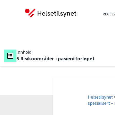
REGEL
Innhold
5 Risikoområder i pasientforløpet
Du er her:
Helsetilsynet
spesialisert –