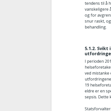
tendens til å 
vanskeligere 
og for avgrens
snur raskt, og
behandling.
5.1.2. Svikt
utfordring
I perioden 20
helseforetake
ved mistanke o
utfordringene 
19 helseforeta
eldre er en s
sepsis. Dette
Statsforvalte