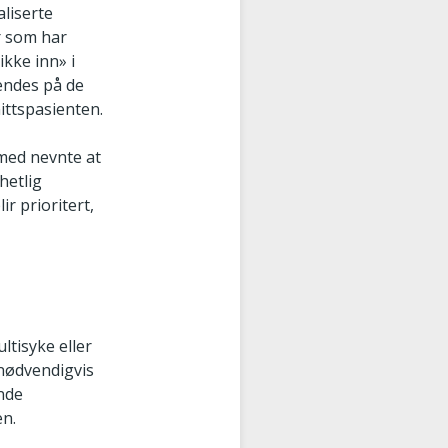
aliserte
er som har
ikke inn» i
vendes på de
ttspasienten.
 med nevnte at
hetlig
r prioritert,
tisyke eller
 nødvendigvis
nde
en.