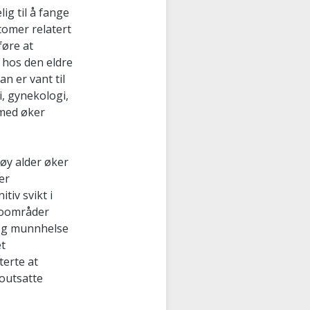
ig til å fange
tomer relatert
føre at
 hos den eldre
n er vant til
, gynekologi,
rmed øker
Høy alder øker
er
tiv svikt i
ikoområder
l og munnhelse
et
terte at
koutsatte