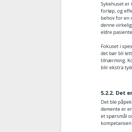
Sykehuset er 
forløp, og eff
behov for en m
denne virkelig
eldre pasient
Fokuset i spes
det bør bli l
tilnærming. Ko
blir ekstra ty
5.2.2. Det 
Det ble påpek
demente er en 
et spørsmål o
kompetansen på