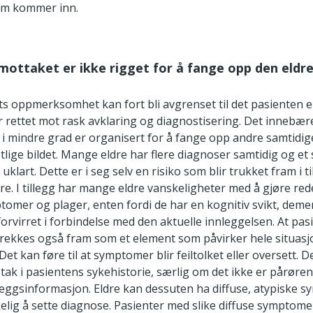
om kommer inn.
tmottaket er ikke rigget for å fange opp den eldr
s oppmerksomhet kan fort bli avgrenset til det pasienten er
r rettet mot rask avklaring og diagnostisering. Det innebær
e i mindre grad er organisert for å fange opp andre samtidig
etlige bildet. Mange eldre har flere diagnoser samtidig og e
klart. Dette er i seg selv en risiko som blir trukket fram i ti
re. I tillegg har mange eldre vanskeligheter med å gjøre red
tomer og plager, enten fordi de har en kognitiv svikt, de
 forvirret i forbindelse med den aktuelle innleggelsen. At pa
 trekkes også fram som et element som påvirker hele situas
Det kan føre til at symptomer blir feiltolket eller oversett. 
 tak i pasientens sykehistorie, særlig om det ikke er pårøren
lleggsinformasjon. Eldre kan dessuten ha diffuse, atypiske
kelig å sette diagnose. Pasienter med slike diffuse symptome