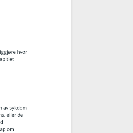
liggjøre hvor
apitlet
nn av sykdom
s, eller de
ed
kap om