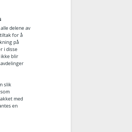
s
 alle delene av
iltak for å
rkning på
r i disse
ikke blir
 avdelinger
 slik
e som
snakket med
antes en