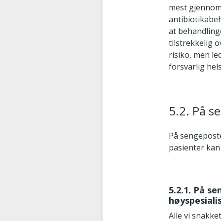
mest gjennomg
antibiotikabeh
at behandling
tilstrekkelig 
risiko, men led
forsvarlig hel
5.2. På s
På sengeposte
pasienter kan
5.2.1. På s
høyspesiali
Alle vi snakke