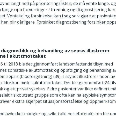
havne langt ned på prioriteringslisten, de må vente lenge, og
å fange opp forverringer. Utredning og diagnostisering kan 
et. Ventetid og forsinkelse kan i seg selv gjøre at pasienten
 hen blir dårligere. Forsinket diagnostisering forsinker opps
 i diagnostikk og behandling av sepsis illustrerer
ene i akuttmottaket
16 til 2018 ble det gjennomført landsomfattende tilsyn med
nes somatiske akuttmottak og oppfølging og behandling av
m sepsis (blodforgiftning) (39). Tilsynet illustrerer noen av
eldre kan møte i akuttmottaket. Det ble gjennomført 24 tils
k og ett privat sykehus. Eldre pasienter var ikke definert 
pesielt risikoutsatt gruppe som ofte kan ha atypiske sympto
 krever ekstra skjerpet situasjonsforståelse og oppmerksom
rne avdekket mangler og svikt i alle helseforetak som ble un