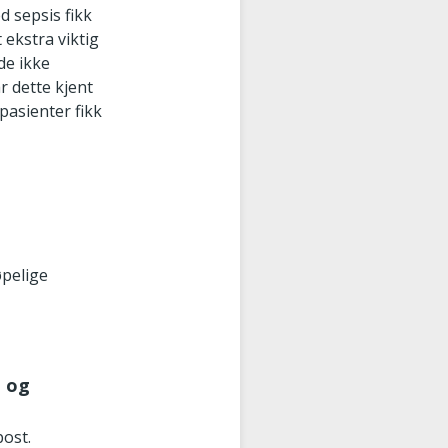
d sepsis fikk
 ekstra viktig
de ikke
r dette kjent
 pasienter fikk
øpelige
t og
post.