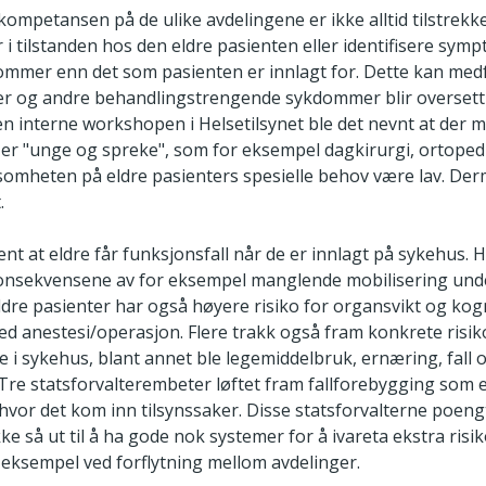
mpetansen på de ulike avdelingene er ikke alltid tilstrekkel
i tilstanden hos den eldre pasienten eller identifisere symp
dommer enn det som pasienten er innlagt for. Dette kan med
r og andre behandlingstrengende sykdommer blir oversett
en interne workshopen i Helsetilsynet ble det nevnt at der ma
 er "unge og spreke", som for eksempel dagkirurgi, ortopedi
mheten på eldre pasienters spesielle behov være lav. De
.
ent at eldre får funksjonsfall når de er innlagt på sykehus. 
onsekvensene av for eksempel manglende mobilisering und
ldre pasienter har også høyere risiko for organsvikt og kogni
ed anestesi/operasjon. Flere trakk også fram konkrete ris
dre i sykehus, blant annet ble legemiddelbruk, ernæring, fal
 Tre statsforvalterembeter løftet fram fallforebygging som 
hvor det kom inn tilsynssaker. Disse statsforvalterne poeng
e så ut til å ha gode nok systemer for å ivareta ekstra risi
r eksempel ved forflytning mellom avdelinger.