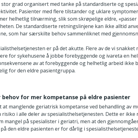
i stor grad organisert med tanke på standardiserte og spesi
ektivitet. Pasienter med flere tilstander og uklare symptom
er helhetlig tilnærming, slik som skrøpelige eldre, «passer 
heten. De standardiserte retningslinjene kan ikke alltid an
ene, som har særskilte behov sammenliknet med gjennomsni
ialisthelsetjenesten er på det akutte. Flere av de vi snakket
ettere for sykehusene å jobbe forebyggende og ivareta en hel
nsekvensene av at forebyggende og helhetlig arbeid ikke bli
delig for den eldre pasientgruppa.
er behov for mer kompetanse på eldre pasienter
t at manglende geriatrisk kompetanse ved behandling av mul
risiko i alle deler av spesialisthelsetjenesten. Dette er ikke
m mangel på spesialister i geriatri, men at den gjennomgåe
 den eldre pasienten er for dårlig i spesialisthelsetjenest