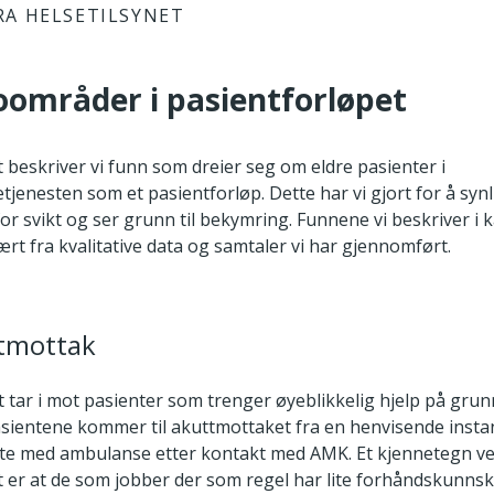
RA HELSETILSYNET
koområder i pasientforløpet
et beskriver vi funn som dreier seg om eldre pasienter i
etjenesten som et pasientforløp. Dette har vi gjort for å syn
 for svikt og ser grunn til bekymring. Funnene vi beskriver i k
t fra kvalitative data og samtaler vi har gjennomført.
ttmottak
 tar i mot pasienter som trenger øyeblikkelig hjelp på gru
asientene kommer til akuttmottaket fra en henvisende instan
te med ambulanse etter kontakt med AMK. Et kjennetegn v
 er at de som jobber der som regel har lite forhåndskunns