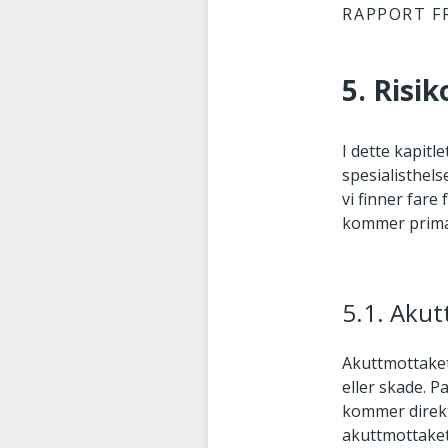
RAPPORT F
5. Risi
I dette kapitl
spesialisthels
vi finner fare
kommer primær
5.1. Aku
Akuttmottaket
eller skade. P
kommer direk
akuttmottaket