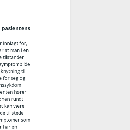
e pasientens
 innlagt for,
er at man i en
e tilstander
t symptombilde
lknytning til
e for seg og
menssykdom
sienten hører
jonen rundt
Det kan være
de til stede
 symptomer som
r har en