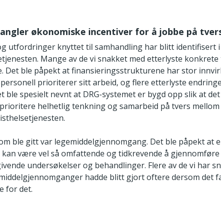
mangler økonomiske incentiver for å jobbe på tver
g utfordringer knyttet til samhandling har blitt identifisert i
etjenesten. Mange av de vi snakket med etterlyste konkrete t
. Det ble påpekt at finansieringsstrukturene har stor innvi
ersonell prioriterer sitt arbeid, og flere etterlyste endringe
 ble spesielt nevnt at DRG-systemet er bygd opp slik at det 
prioritere helhetlig tenkning og samarbeid på tvers mellom
listhelsetjenesten.
om ble gitt var legemiddelgjennomgang. Det ble påpekt at en
kan være vel så omfattende og tidkrevende å gjennomfør
givende undersøkelser og behandlinger. Flere av de vi har 
middelgjennomganger hadde blitt gjort oftere dersom det f
 for det.