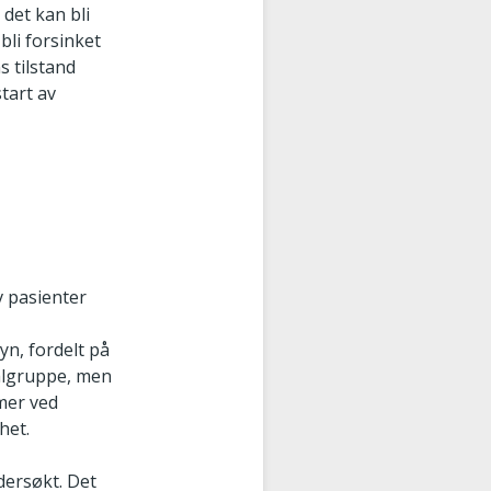
 det kan bli
bli forsinket
s tilstand
tart av
 pasienter
yn, fordelt på
målgruppe, men
mer ved
het.
dersøkt. Det