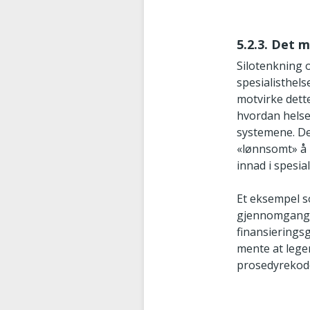
5.2.3. Det 
Silotenkning o
spesialisthels
motvirke dette
hvordan helsep
systemene. Det
«lønnsomt» å 
innad i spesia
Et eksempel s
gjennomgang 
finansierings
mente at lege
prosedyrekode