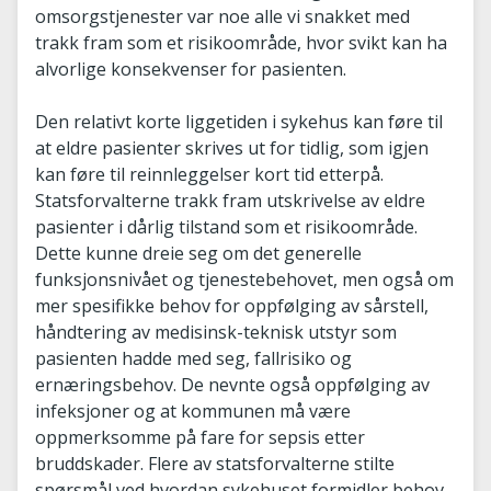
omsorgstjenester var noe alle vi snakket med
trakk fram som et risikoområde, hvor svikt kan ha
alvorlige konsekvenser for pasienten.
Den relativt korte liggetiden i sykehus kan føre til
at eldre pasienter skrives ut for tidlig, som igjen
kan føre til reinnleggelser kort tid etterpå.
Statsforvalterne trakk fram utskrivelse av eldre
pasienter i dårlig tilstand som et risikoområde.
Dette kunne dreie seg om det generelle
funksjonsnivået og tjenestebehovet, men også om
mer spesifikke behov for oppfølging av sårstell,
håndtering av medisinsk-teknisk utstyr som
pasienten hadde med seg, fallrisiko og
ernæringsbehov. De nevnte også oppfølging av
infeksjoner og at kommunen må være
oppmerksomme på fare for sepsis etter
bruddskader. Flere av statsforvalterne stilte
spørsmål ved hvordan sykehuset formidler behov