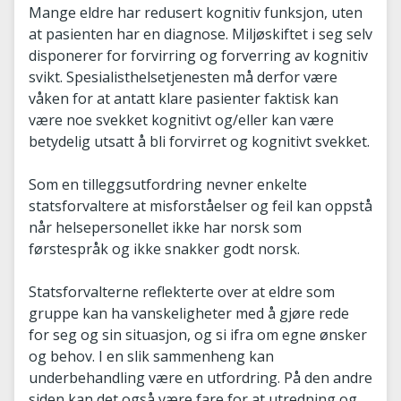
Mange eldre har redusert kognitiv funksjon, uten
at pasienten har en diagnose. Miljøskiftet i seg selv
disponerer for forvirring og forverring av kognitiv
svikt. Spesialisthelsetjenesten må derfor være
våken for at antatt klare pasienter faktisk kan
være noe svekket kognitivt og/eller kan være
betydelig utsatt å bli forvirret og kognitivt svekket.
Som en tilleggsutfordring nevner enkelte
statsforvaltere at misforståelser og feil kan oppstå
når helsepersonellet ikke har norsk som
førstespråk og ikke snakker godt norsk.
Statsforvalterne reflekterte over at eldre som
gruppe kan ha vanskeligheter med å gjøre rede
for seg og sin situasjon, og si ifra om egne ønsker
og behov. I en slik sammenheng kan
underbehandling være en utfordring. På den andre
siden kan det også være fare for at utredning og