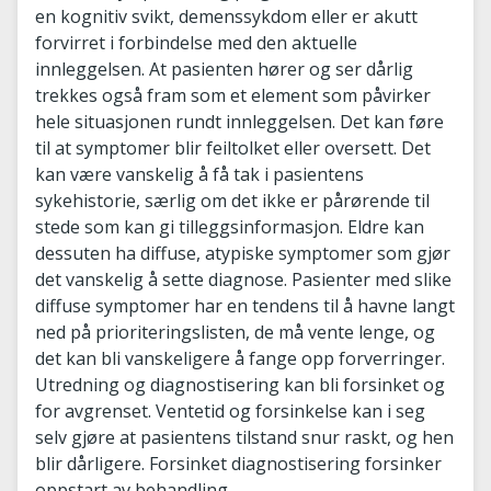
en kognitiv svikt, demenssykdom eller er akutt
forvirret i forbindelse med den aktuelle
innleggelsen. At pasienten hører og ser dårlig
trekkes også fram som et element som påvirker
hele situasjonen rundt innleggelsen. Det kan føre
til at symptomer blir feiltolket eller oversett. Det
kan være vanskelig å få tak i pasientens
sykehistorie, særlig om det ikke er pårørende til
stede som kan gi tilleggsinformasjon. Eldre kan
dessuten ha diffuse, atypiske symptomer som gjør
det vanskelig å sette diagnose. Pasienter med slike
diffuse symptomer har en tendens til å havne langt
ned på prioriteringslisten, de må vente lenge, og
det kan bli vanskeligere å fange opp forverringer.
Utredning og diagnostisering kan bli forsinket og
for avgrenset. Ventetid og forsinkelse kan i seg
selv gjøre at pasientens tilstand snur raskt, og hen
blir dårligere. Forsinket diagnostisering forsinker
oppstart av behandling.