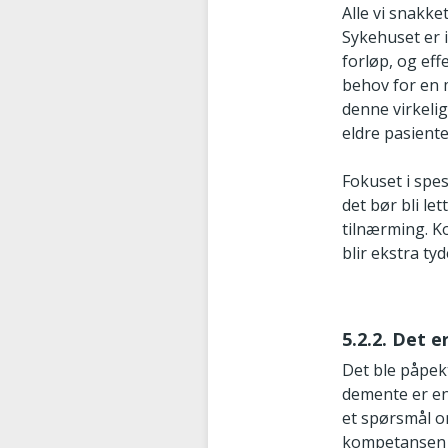
Alle vi snakke
Sykehuset er 
forløp, og eff
behov for en m
denne virkelig
eldre pasient
Fokuset i spes
det bør bli l
tilnærming. Ko
blir ekstra ty
5.2.2. Det 
Det ble påpek
demente er en 
et spørsmål o
kompetansen på