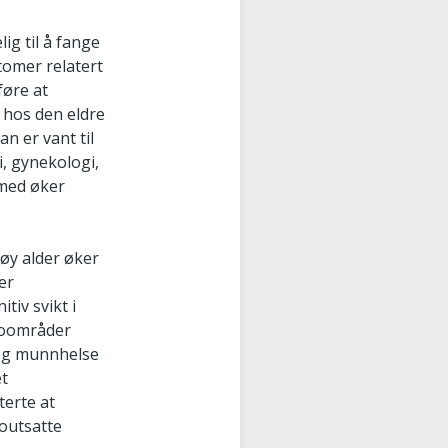
ig til å fange
tomer relatert
føre at
 hos den eldre
n er vant til
, gynekologi,
rmed øker
Høy alder øker
er
tiv svikt i
ikoområder
l og munnhelse
et
terte at
koutsatte