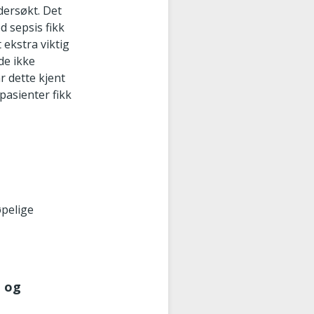
dersøkt. Det
d sepsis fikk
 ekstra viktig
de ikke
r dette kjent
 pasienter fikk
øpelige
t og