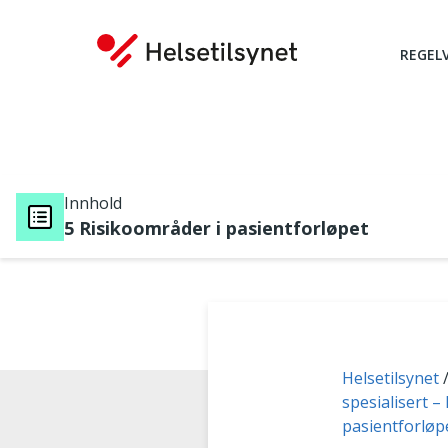
REGEL
Innhold
5 Risikoområder i pasientforløpet
Du er her:
Helsetilsynet
spesialisert –
pasientforløp