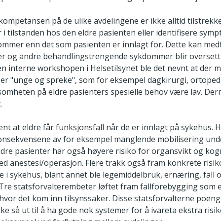
mpetansen på de ulike avdelingene er ikke alltid tilstrekkel
i tilstanden hos den eldre pasienten eller identifisere symp
dommer enn det som pasienten er innlagt for. Dette kan med
r og andre behandlingstrengende sykdommer blir oversett
en interne workshopen i Helsetilsynet ble det nevnt at der ma
 er "unge og spreke", som for eksempel dagkirurgi, ortopedi
mheten på eldre pasienters spesielle behov være lav. De
.
ent at eldre får funksjonsfall når de er innlagt på sykehus. 
onsekvensene av for eksempel manglende mobilisering und
ldre pasienter har også høyere risiko for organsvikt og kogni
ed anestesi/operasjon. Flere trakk også fram konkrete ris
dre i sykehus, blant annet ble legemiddelbruk, ernæring, fal
 Tre statsforvalterembeter løftet fram fallforebygging som 
hvor det kom inn tilsynssaker. Disse statsforvalterne poeng
e så ut til å ha gode nok systemer for å ivareta ekstra risi