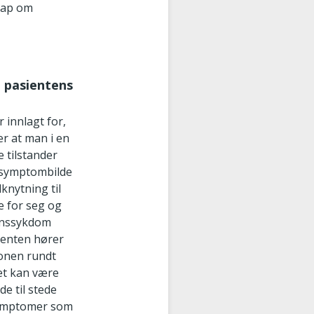
kap om
e pasientens
 innlagt for,
er at man i en
e tilstander
t symptombilde
lknytning til
e for seg og
menssykdom
sienten hører
jonen rundt
Det kan være
de til stede
 symptomer som