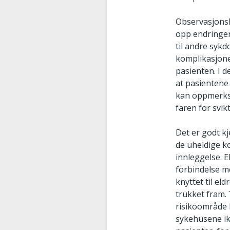
Observasjonsko
opp endringer 
til andre syk
komplikasjone
pasienten. I d
at pasientene
kan oppmerkso
faren for svikt
Det er godt kj
de uheldige k
innleggelse. E
forbindelse m
knyttet til el
trukket fram.
risikoområde 
sykehusene ikk