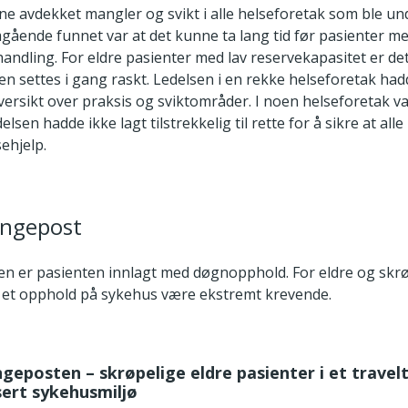
rne avdekket mangler og svikt i alle helseforetak som ble un
ående funnet var at det kunne ta lang tid før pasienter me
andling. For eldre pasienter med lav reservekapasitet er det
en settes i gang raskt. Ledelsen i en rekke helseforetak had
oversikt over praksis og sviktområder. I noen helseforetak va
elsen hadde ikke lagt tilstrekkelig til rette for å sikre at alle
sehjelp.
engepost
n er pasienten innlagt med døgnopphold. For eldre og skr
 et opphold på sykehus være ekstremt krevende.
engeposten – skrøpelige eldre pasienter i et travel
sert sykehusmiljø