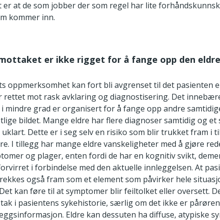
 er at de som jobber der som regel har lite forhåndskunns
om kommer inn.
tmottaket er ikke rigget for å fange opp den eldr
s oppmerksomhet kan fort bli avgrenset til det pasienten er
r rettet mot rask avklaring og diagnostisering. Det innebær
e i mindre grad er organisert for å fange opp andre samtidig
etlige bildet. Mange eldre har flere diagnoser samtidig og e
klart. Dette er i seg selv en risiko som blir trukket fram i ti
re. I tillegg har mange eldre vanskeligheter med å gjøre red
tomer og plager, enten fordi de har en kognitiv svikt, de
 forvirret i forbindelse med den aktuelle innleggelsen. At pa
 trekkes også fram som et element som påvirker hele situas
Det kan føre til at symptomer blir feiltolket eller oversett. 
 tak i pasientens sykehistorie, særlig om det ikke er pårøren
lleggsinformasjon. Eldre kan dessuten ha diffuse, atypiske