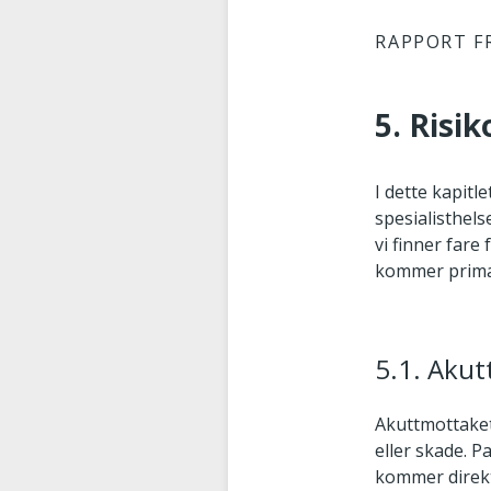
RAPPORT F
5. Risi
I dette kapitl
spesialisthels
vi finner fare
kommer primær
5.1. Aku
Akuttmottaket
eller skade. P
kommer direk