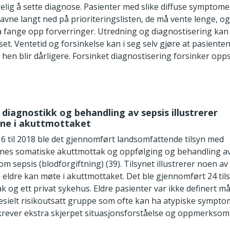
kelig å sette diagnose. Pasienter med slike diffuse symptome
havne langt ned på prioriteringslisten, de må vente lenge, og
å fange opp forverringer. Utredning og diagnostisering kan 
et. Ventetid og forsinkelse kan i seg selv gjøre at pasienten
 hen blir dårligere. Forsinket diagnostisering forsinker opps
 i diagnostikk og behandling av sepsis illustrerer
ene i akuttmottaket
16 til 2018 ble det gjennomført landsomfattende tilsyn med
nes somatiske akuttmottak og oppfølging og behandling av
m sepsis (blodforgiftning) (39). Tilsynet illustrerer noen av
eldre kan møte i akuttmottaket. Det ble gjennomført 24 tils
k og ett privat sykehus. Eldre pasienter var ikke definert 
pesielt risikoutsatt gruppe som ofte kan ha atypiske sympto
 krever ekstra skjerpet situasjonsforståelse og oppmerksom