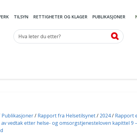
VERK
TILSYN
RETTIGHETER OG KLAGER
PUBLIKASJONER
Hva leter du etter?
Publikasjoner
Rapport fra Helsetilsynet
2024
Rapport e
v vedtak etter helse- og omsorgstjenesteloven kapittel 9 
id