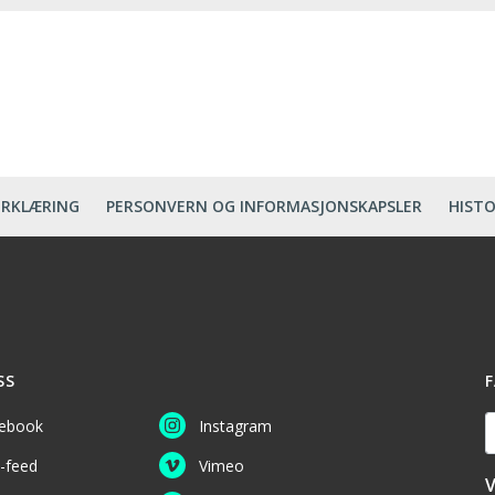
ERKLÆRING
PERSONVERN OG INFORMASJONSKAPSLER
HISTO
SS
F
D
ebook
Instagram
-feed
Vimeo
V