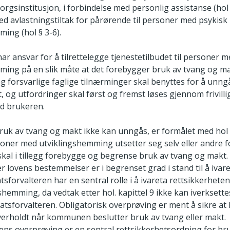
rgsinstitusjon, i forbindelse med personlig assistanse (hol 
ed avlastningstiltak for pårørende til personer med psykisk
ing (hol § 3-6).
 ansvar for å tilrettelegge tjenestetilbudet til personer 
ming på en slik måte at det forebygger bruk av tvang og mak
og forsvarlige faglige tilnærminger skal benyttes for å unng
 og utfordringer skal først og fremst løses gjennom frivill
d brukeren.
r bruk av tvang og makt ikke kan unngås, er formålet med hol 
soner med utviklingshemming utsetter seg selv eller andre f
skal i tillegg forebygge og begrense bruk av tvang og makt
er lovens bestemmelser er i begrenset grad i stand til å ivar
atsforvalteren har en sentral rolle i å ivareta rettsikkerheten
hemming, da vedtak etter hol. kapittel 9 ikke kan iverksette
atsforvalteren. Obligatorisk overprøving er ment å sikre at 
overholdt når kommunen beslutter bruk av tvang eller makt.
rens overprøving er en sentral rettsikkerhetsordning for b