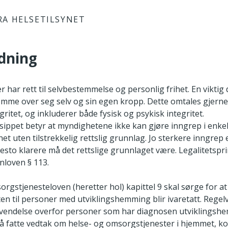
RA HELSETILSYNET
edning
 har rett til selvbestemmelse og personlig frihet. En viktig 
mme over seg selv og sin egen kropp. Dette omtales gjerne 
gritet, og inkluderer både fysisk og psykisk integritet.
sippet betyr at myndighetene ikke kan gjøre inngrep i enkel
het uten tilstrekkelig rettslig grunnlag. Jo sterkere inngrep
desto klarere må det rettslige grunnlaget være. Legalitetspr
nnloven § 113.
rgstjenesteloven (heretter hol) kapittel 9 skal sørge for at
ten til personer med utviklingshemming blir ivaretatt. Regel
vendelse overfor personer som har diagnosen utviklingsh
t å fatte vedtak om helse- og omsorgstjenester i hjemmet, 