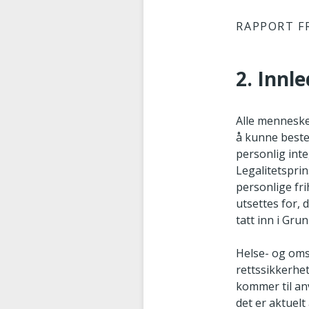
RAPPORT F
2. Innl
Alle mennesker
å kunne beste
personlig inte
Legalitetsprin
personlige fri
utsettes for, 
tatt inn i Gru
Helse- og omso
rettssikkerhe
kommer til an
det er aktuel