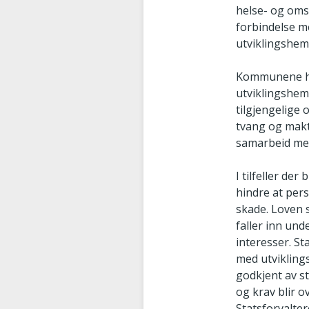
helse- og omso
forbindelse m
utviklingshemm
Kommunene har
utviklingshem
tilgjengelige 
tvang og makt,
samarbeid me
I tilfeller de
hindre at per
skade. Loven 
faller inn und
interesser. St
med utviklings
godkjent av st
og krav blir 
Statsforvalte