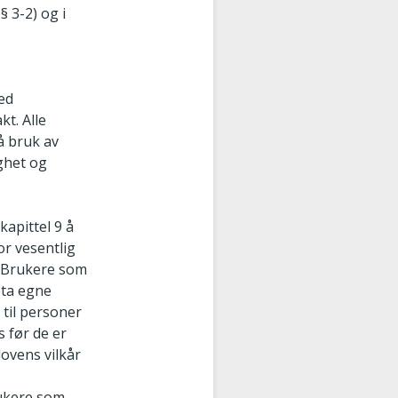
§ 3-2) og i
med
t. Alle
å bruk av
ighet og
kapittel 9 å
or vesentlig
. Brukere som
eta egne
 til personer
s før de er
lovens vilkår
rukere som