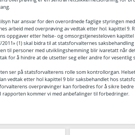
vang.
tilsyn har ansvar for den overordnede faglige styringen me
nes arbeid med overprøving av vedtak etter hol. kapittel 9. 
s oppgaver etter helse- og omsorgstjenesteloven kapittel 
7/2011»
(1)
skal bidra til at statsforvalternes saksbehandling 
en til personer med utviklingshemming blir ivaretatt når de
iltak for å hindre at de utsetter seg eller andre for vesentlig 
en ser på statsforvalterens rolle som kontrollorgan. Helset
an vedtak etter hol kapittel 9 blir saksbehandlet hos statsf
forvalterens overprøvinger kan forbedres for å sikre bedre 
 I rapporten kommer vi med anbefalinger til forbedringer.