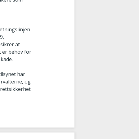
d
Retningslinjen
9,
sikrer at
t er behov for
skade.
ilsynet har
orvalterne, og
rettsikkerhet