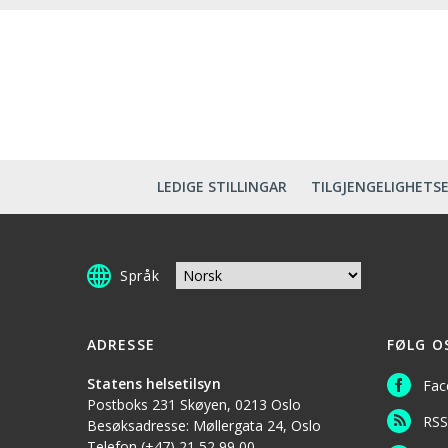
LEDIGE STILLINGAR
TILGJENGELIGHETS
Språk
ADRESSE
FØLG O
Statens helsetilsyn
Fac
Postboks 231 Skøyen, 0213 Oslo
RSS
Besøksadresse: Møllergata 24, Oslo
Telefon
(+47) 21 52 99 00