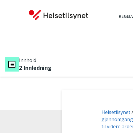
REGEL
Innhold
2 Innledning
Du er her:
Helsetilsynet
gjennomgang a
til videre arbe