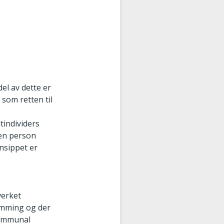
del av dette er
som retten til
tindividers
 en person
insippet er
verket
emming og der
kommunal