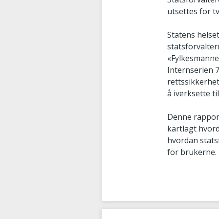
utsettes for t
Statens helse
statsforvalter
«Fylkesmannen
Internserien 
rettssikkerhet
å iverksette t
Denne rapport
kartlagt hvord
hvordan stats
for brukerne.