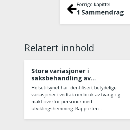
Forrige kapittel
1 Sammendrag
Relatert innhold
Store variasjoner i
saksbehandling av
tvangsvedtak for
Helsetilsynet har identifisert betydelige
utviklingshemmede
variasjoner i vedtak om bruk av tvang og
makt overfor personer med
utviklingshemming. Rapporten
«Gjennomgang av vedtak etter helse- og
omsorgstjenestelo