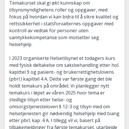
Temakurset skal gi økt kunnskap om
tilsynsmyndighetens roller og oppgaver, med
fokus på hvordan vi kan bidra til å sikre kvalitet og
rettssikkerhet i statsforvalternes oppgaver med
kontroll av vedtak for personer uten
samtykkekompetanse som motsetter seg
helsehjelp.
I 2023 organiserte Helsetilsynet et todagers kurs
med fysisk deltakelse om saksbehandling etter hol.
kapittel 9 og pasient- og brukerrettighetslovens
(pbrl.) kapittel 4 A. Dette var første gang det ble
holdt temakurs på området. Vi planlegger nytt
temakurs i løpet av våren 2025 hvor tema er
stedlige tilsyn etter helse- og
omsorgstjenesteloven § 12-3 og tilsyn med om
helsetjenesten gir nødvendig helsehjelp med tvang
etter pbrl. kap. 4 A. I tillegg vil vi, basert på
tilbakemeldinger fra første temakurset, utarbeide