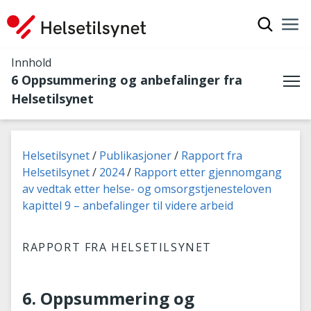
Vis søkef
Nav
Luk
Innhold
6 Oppsummering og anbefalinger fra
Me
Helsetilsynet
Du er her:
Helsetilsynet
Publikasjoner
Rapport fra
Helsetilsynet
2024
Rapport etter gjennomgang
av vedtak etter helse- og omsorgstjenesteloven
kapittel 9 – anbefalinger til videre arbeid
RAPPORT FRA HELSETILSYNET
6. Oppsummering og