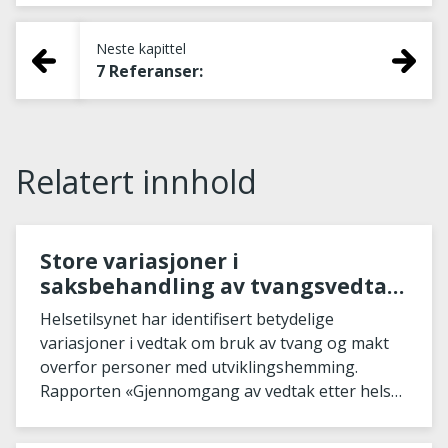
Neste kapittel
7 Referanser:
Relatert innhold
Store variasjoner i
saksbehandling av tvangsvedtak
for utviklingshemmede
Helsetilsynet har identifisert betydelige
variasjoner i vedtak om bruk av tvang og makt
overfor personer med utviklingshemming.
Rapporten «Gjennomgang av vedtak etter helse-
og omsorgstjenestelo