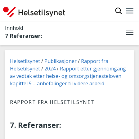
Vis søkef
Nav
Luk
Innhold
7 Referanser:
Me
Du er her:
Helsetilsynet
Publikasjoner
Rapport fra
Helsetilsynet
2024
Rapport etter gjennomgang
av vedtak etter helse- og omsorgstjenesteloven
kapittel 9 – anbefalinger til videre arbeid
RAPPORT FRA HELSETILSYNET
7. Referanser: