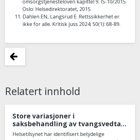
omsorgstjenesteloven kapittel 9. IS-10/2015.
Oslo: Helsedirektoratet, 2015.
Dahlen EN, Langsrud E. Rettssikkerhet er
ikke for alle. Kritisk juss 2024; 50(1): 68-89.
Relatert innhold
Store variasjoner i
saksbehandling av tvangsvedtak
for utviklingshemmede
Helsetilsynet har identifisert betydelige