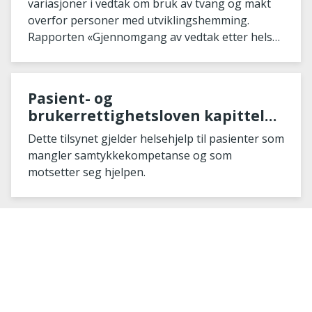
variasjoner i vedtak om bruk av tvang og makt
overfor personer med utviklingshemming.
Rapporten «Gjennomgang av vedtak etter helse-
og omsorgstjenestelo
Pasient- og
brukerrettighetsloven kapittel
4A
Dette tilsynet gjelder helsehjelp til pasienter som
mangler samtykkekompetanse og som
motsetter seg hjelpen.