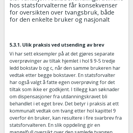
hos statsforvalterne får konsekvenser
for oversikten over tvangsbruk, både
for den enkelte bruker og nasjonalt
5.3.1. Ulik praksis ved utsending av brev
Vi har sett eksempler på at det gjøres separate
overprøvinger av tiltak hjemlet i hol § 9-5 tredje
ledd bokstav b og c, når den samme brukeren har
vedtak etter begge bokstaver. En statsforvalter
har også valgt å fatte egen overprøving for det
tiltak som ikke er godkjent. I tillegg kan søknader
om dispensasjoner fra utdanningskravet bli
behandlet i et eget brev. Det betyr i praksis at ett
kommunalt vedtak om tvang etter hol kapittel 9
overfor én bruker, kan resultere i fire svarbrev fra
statsforvalteren. En slik oppdeling gir en
mangelfull oversikt over den samlede tvangen