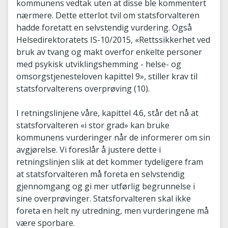
kommunens vedtak uten at disse ble kommentert
nærmere. Dette etterlot tvil om statsforvalteren
hadde foretatt en selvstendig vurdering. Også
Helsedirektoratets IS-10/2015, «Rettssikkerhet ved
bruk av tvang og makt overfor enkelte personer
med psykisk utviklingshemming - helse- og
omsorgstjenesteloven kapittel 9», stiller krav til
statsforvalterens overprøving (10).
I retningslinjene våre, kapittel 4.6, står det nå at
statsforvalteren «i stor grad» kan bruke
kommunens vurderinger når de informerer om sin
avgjørelse. Vi foreslår å justere dette i
retningslinjen slik at det kommer tydeligere fram
at statsforvalteren må foreta en selvstendig
gjennomgang og gi mer utførlig begrunnelse i
sine overprøvinger. Statsforvalteren skal ikke
foreta en helt ny utredning, men vurderingene må
være sporbare.