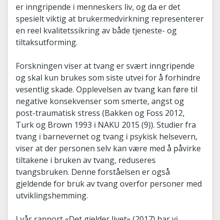
er inngripende i menneskers liv, og da er det
spesielt viktig at brukermedvirkning representerer
en reel kvalitetssikring av både tjeneste- og
tiltaksutforming.
Forskningen viser at tvang er svært inngripende
og skal kun brukes som siste utvei for å forhindre
vesentlig skade. Opplevelsen av tvang kan føre til
negative konsekvenser som smerte, angst og
post-traumatisk stress (Bakken og Foss 2012,
Turk og Brown 1993 i NAKU 2015 (9)). Studier fra
tvang i barnevernet og tvang i psykisk helsevern,
viser at der personen selv kan være med å påvirke
tiltakene i bruken av tvang, reduseres
tvangsbruken. Denne forståelsen er også
gjeldende for bruk av tvang overfor personer med
utviklingshemming.
I vår rapport «Det gjelder livet» (2017) har vi