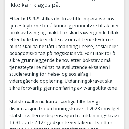
ikke kan klages på.
Etter hol § 9-9 stilles det krav til kompetanse hos
tjenesteyterne for å kunne gjennomføre tiltak med
bruk av tvang og makt. For skadeavvergende tiltak
etter bokstav b er det krav om at tjenesteyterne
minst skal ha bestått utdanning i helse, sosial eller
pedagogiske fag på høgskolenivå. For tiltak for å
sikre grunnleggende behov etter bokstav c må
tjenesteyterne minst ha avsluttende eksamen i
studieretning for helse- og sosialfag i
videregående opplæring. Utdanningskravet skal
sikre forsvarlig gjennomføring av tvangstiltakene.
Statsforvalterne kan «i særlige tilfeller» gi
dispensasjon fra utdanningskravet. I 2023 innvilget
statsforvalterne dispensasjon fra utdanningskrav i
1 631 av de 2 123 godkjente vedtakene. I snitt er