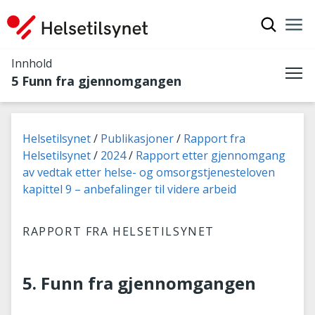
Vis søkef
Nav
Luk
Innhold
5 Funn fra gjennomgangen
Me
Du er her:
Helsetilsynet
Publikasjoner
Rapport fra
Helsetilsynet
2024
Rapport etter gjennomgang
av vedtak etter helse- og omsorgstjenesteloven
kapittel 9 – anbefalinger til videre arbeid
RAPPORT FRA HELSETILSYNET
5. Funn fra gjennomgangen