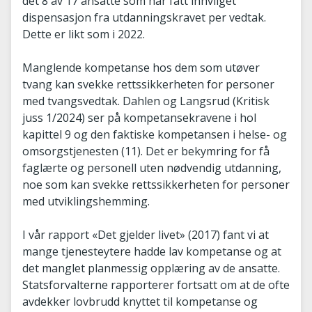
det 8 av 17 ansatte som har fått innvilget
dispensasjon fra utdanningskravet per vedtak.
Dette er likt som i 2022.
Manglende kompetanse hos dem som utøver
tvang kan svekke rettssikkerheten for personer
med tvangsvedtak. Dahlen og Langsrud (Kritisk
juss 1/2024) ser på kompetansekravene i hol
kapittel 9 og den faktiske kompetansen i helse- og
omsorgstjenesten (11). Det er bekymring for få
faglærte og personell uten nødvendig utdanning,
noe som kan svekke rettssikkerheten for personer
med utviklingshemming.
I vår rapport «Det gjelder livet» (2017) fant vi at
mange tjenesteytere hadde lav kompetanse og at
det manglet planmessig opplæring av de ansatte.
Statsforvalterne rapporterer fortsatt om at de ofte
avdekker lovbrudd knyttet til kompetanse og