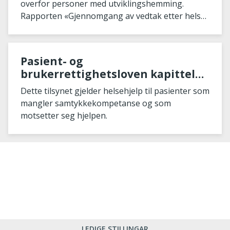
overfor personer med utviklingshemming.
Rapporten «Gjennomgang av vedtak etter helse-
og omsorgstjenestelo
Pasient- og
brukerrettighetsloven kapittel
4A
Dette tilsynet gjelder helsehjelp til pasienter som
mangler samtykkekompetanse og som
motsetter seg hjelpen.
LEDIGE STILLINGAR