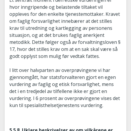
Et sentralt moment i den etiske vurderingen er
hvor inngripende og belastende tiltaket vil
oppleves for den enkelte tjenestemottaker. Kravet
om faglig forsvarlighet innebærer at det stilles
krav til utredning og kartlegging av personens
situasjon, og at det brukes faglig anerkjent
metodikk. Dette følger også av forvaltningsloven §
17, hvor det stilles krav om at en sak skal være så
godt opplyst som mulig før vedtak fattes.
I litt over halvparten av overprøvingene vi har
gjennomgått, har statsforvalteren gjort en egen
vurdering av faglig og etisk forsvarlighet, mens
det i en tredjedel av tilfellene ikke er gjort en
vurdering. I 6 prosent av overprøvingene vises det
kun til spesialisthelsetjenestens vurdering.
5.5.8. Uklare beskrivelser av om vilkårene er