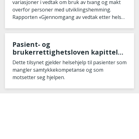
variasjoner i vedtak om bruk av tvang og makt
overfor personer med utviklingshemming.
Rapporten «Gjennomgang av vedtak etter helse-
og omsorgstjenestelo
Pasient- og
brukerrettighetsloven kapittel
4A
Dette tilsynet gjelder helsehjelp til pasienter som
mangler samtykkekompetanse og som
motsetter seg hjelpen.