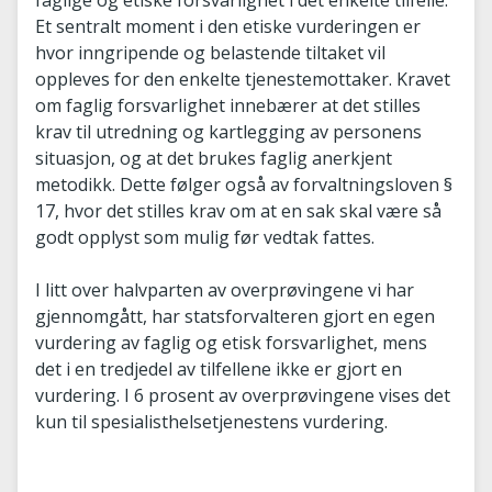
faglige og etiske forsvarlighet i det enkelte tilfelle.
Et sentralt moment i den etiske vurderingen er
hvor inngripende og belastende tiltaket vil
oppleves for den enkelte tjenestemottaker. Kravet
om faglig forsvarlighet innebærer at det stilles
krav til utredning og kartlegging av personens
situasjon, og at det brukes faglig anerkjent
metodikk. Dette følger også av forvaltningsloven §
17, hvor det stilles krav om at en sak skal være så
godt opplyst som mulig før vedtak fattes.
I litt over halvparten av overprøvingene vi har
gjennomgått, har statsforvalteren gjort en egen
vurdering av faglig og etisk forsvarlighet, mens
det i en tredjedel av tilfellene ikke er gjort en
vurdering. I 6 prosent av overprøvingene vises det
kun til spesialisthelsetjenestens vurdering.