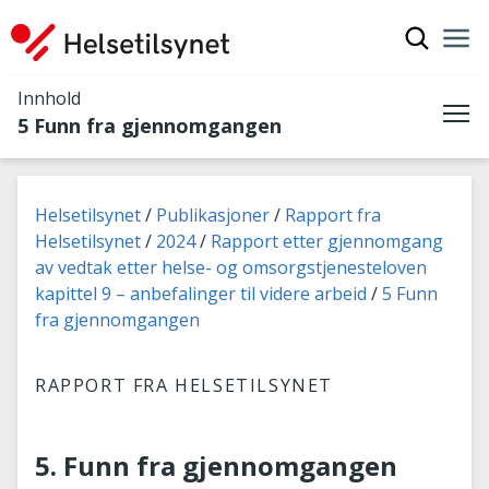
Vis søkef
Nav
Luk
Innhold
5 Funn fra gjennomgangen
Me
Du er her:
Helsetilsynet
Publikasjoner
Rapport fra
Helsetilsynet
2024
Rapport etter gjennomgang
av vedtak etter helse- og omsorgstjenesteloven
kapittel 9 – anbefalinger til videre arbeid
5 Funn
fra gjennomgangen
RAPPORT FRA HELSETILSYNET
5. Funn fra gjennomgangen