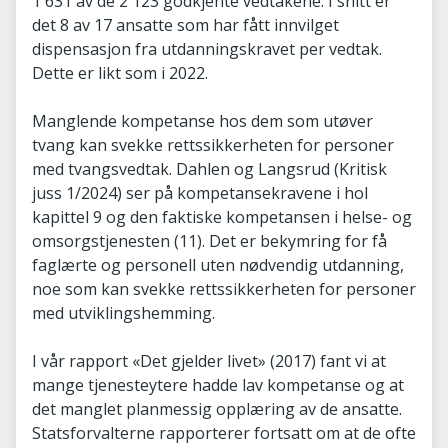
1 631 av de 2 123 godkjente vedtakene. I snitt er
det 8 av 17 ansatte som har fått innvilget
dispensasjon fra utdanningskravet per vedtak.
Dette er likt som i 2022.
Manglende kompetanse hos dem som utøver
tvang kan svekke rettssikkerheten for personer
med tvangsvedtak. Dahlen og Langsrud (Kritisk
juss 1/2024) ser på kompetansekravene i hol
kapittel 9 og den faktiske kompetansen i helse- og
omsorgstjenesten (11). Det er bekymring for få
faglærte og personell uten nødvendig utdanning,
noe som kan svekke rettssikkerheten for personer
med utviklingshemming.
I vår rapport «Det gjelder livet» (2017) fant vi at
mange tjenesteytere hadde lav kompetanse og at
det manglet planmessig opplæring av de ansatte.
Statsforvalterne rapporterer fortsatt om at de ofte