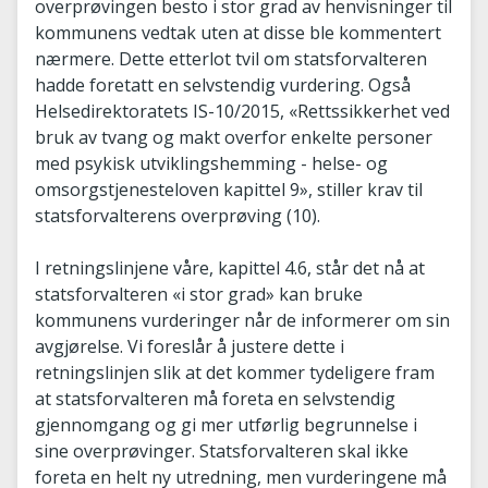
overprøvingen besto i stor grad av henvisninger til
kommunens vedtak uten at disse ble kommentert
nærmere. Dette etterlot tvil om statsforvalteren
hadde foretatt en selvstendig vurdering. Også
Helsedirektoratets IS-10/2015, «Rettssikkerhet ved
bruk av tvang og makt overfor enkelte personer
med psykisk utviklingshemming - helse- og
omsorgstjenesteloven kapittel 9», stiller krav til
statsforvalterens overprøving (10).
I retningslinjene våre, kapittel 4.6, står det nå at
statsforvalteren «i stor grad» kan bruke
kommunens vurderinger når de informerer om sin
avgjørelse. Vi foreslår å justere dette i
retningslinjen slik at det kommer tydeligere fram
at statsforvalteren må foreta en selvstendig
gjennomgang og gi mer utførlig begrunnelse i
sine overprøvinger. Statsforvalteren skal ikke
foreta en helt ny utredning, men vurderingene må