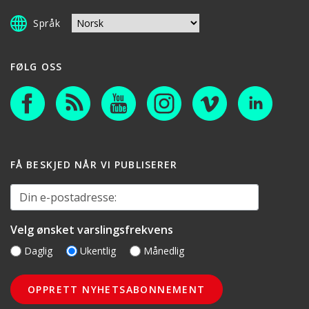
Språk
FØLG OSS
FÅ BESKJED NÅR VI PUBLISERER
Din e-postadresse:
Velg ønsket varslingsfrekvens
Daglig
Ukentlig
Månedlig