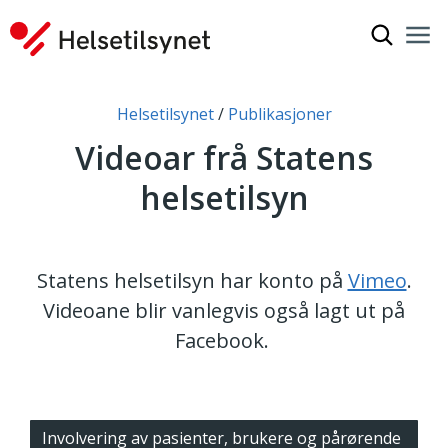
Vis søkef
Nav
Luk
Du er her:
Helsetilsynet
Publikasjoner
Videoar frå Statens
helsetilsyn
Statens helsetilsyn har konto på
Vimeo
.
Videoane blir vanlegvis også lagt ut på
Facebook.
Involvering av pasienter, brukere og pårørende