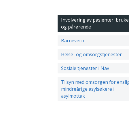
Involvering av pasienter, bruke
og pårørende
Barnevern
Helse- og omsorgstjenester
Sosiale tjenester i Nav
Tilsyn med omsorgen for ensli
mindreårige asylsøkere i
asylmottak