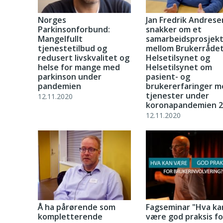
Norges
Jan Fredrik Andrese
Parkinsonforbund:
snakker om et
Mangelfullt
samarbeidsprosjek
tjenestetilbud og
mellom Brukerrådet
redusert livskvalitet og
Helsetilsynet og
helse for mange med
Helsetilsynet om
parkinson under
pasient- og
pandemien
brukererfaringer m
tjenester under
12.11.2020
koronapandemien 2
12.11.2020
Å ha pårørende som
Fagseminar "Hva ka
kompletterende
være god praksis fo