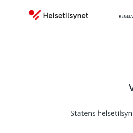
REGEL
Du er her:
Statens helsetilsy