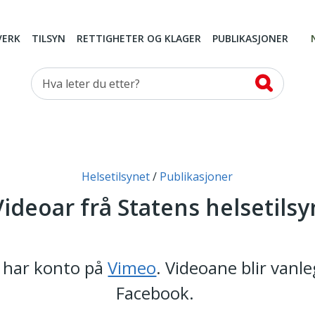
VERK
TILSYN
RETTIGHETER OG KLAGER
PUBLIKASJONER
Hva leter du etter?
Helsetilsynet
Publikasjoner
Videoar frå Statens helsetilsy
n har konto på
Vimeo
. Videoane blir vanle
Facebook.