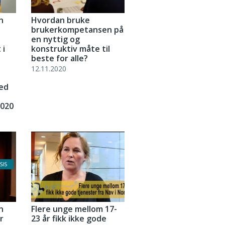
n
Hvordan bruke
brukerkompetansen på
t
en nyttig og
 i
konstruktiv måte til
beste for alle?
12.11.2020
ed
020
n
Flere unge mellom 17-
r
23 år fikk ikke gode