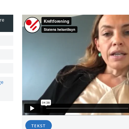
re
ge
TEKST