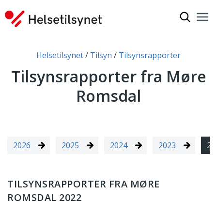
Vis søkef
Nav
Luk
Du er her:
Helsetilsynet
Tilsyn
Tilsynsrapporter
Tilsynsrapporter fra Møre
Romsdal
2026
2025
2024
2023
20
TILSYNSRAPPORTER FRA MØRE
ROMSDAL 2022