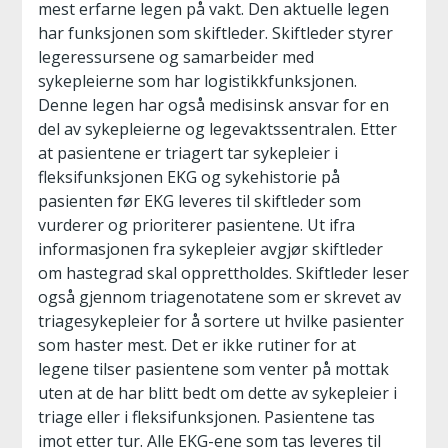
mest erfarne legen på vakt. Den aktuelle legen
har funksjonen som skiftleder. Skiftleder styrer
legeressursene og samarbeider med
sykepleierne som har logistikkfunksjonen.
Denne legen har også medisinsk ansvar for en
del av sykepleierne og legevaktssentralen. Etter
at pasientene er triagert tar sykepleier i
fleksifunksjonen EKG og sykehistorie på
pasienten før EKG leveres til skiftleder som
vurderer og prioriterer pasientene. Ut ifra
informasjonen fra sykepleier avgjør skiftleder
om hastegrad skal opprettholdes. Skiftleder leser
også gjennom triagenotatene som er skrevet av
triagesykepleier for å sortere ut hvilke pasienter
som haster mest. Det er ikke rutiner for at
legene tilser pasientene som venter på mottak
uten at de har blitt bedt om dette av sykepleier i
triage eller i fleksifunksjonen. Pasientene tas
imot etter tur. Alle EKG-ene som tas leveres til