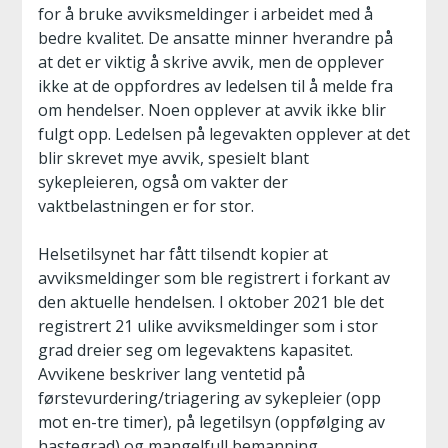
for å bruke avviksmeldinger i arbeidet med å
bedre kvalitet. De ansatte minner hverandre på
at det er viktig å skrive avvik, men de opplever
ikke at de oppfordres av ledelsen til å melde fra
om hendelser. Noen opplever at avvik ikke blir
fulgt opp. Ledelsen på legevakten opplever at det
blir skrevet mye avvik, spesielt blant
sykepleieren, også om vakter der
vaktbelastningen er for stor.
Helsetilsynet har fått tilsendt kopier at
avviksmeldinger som ble registrert i forkant av
den aktuelle hendelsen. I oktober 2021 ble det
registrert 21 ulike avviksmeldinger som i stor
grad dreier seg om legevaktens kapasitet.
Avvikene beskriver lang ventetid på
førstevurdering/triagering av sykepleier (opp
mot en-tre timer), på legetilsyn (oppfølging av
hastegrad) og mangelfull bemanning.