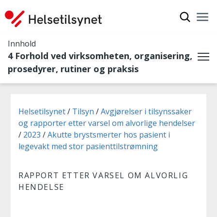
Vis søkef
Nav
Luk
Innhold
4 Forhold ved virksomheten, organisering,
Me
prosedyrer, rutiner og praksis
Du er her:
Helsetilsynet
Tilsyn
Avgjørelser i tilsynssaker
og rapporter etter varsel om alvorlige hendelser
2023
Akutte brystsmerter hos pasient i
legevakt med stor pasienttilstrømning
RAPPORT ETTER VARSEL OM ALVORLIG
HENDELSE