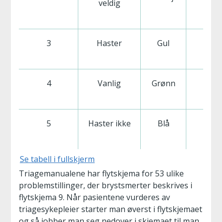
veldig
3
Haster
Gul
60
4
Vanlig
Grønn
120
5
Haster ikke
Blå
240
Se tabell i fullskjerm
Triagemanualene har flytskjema for 53 ulike
problemstillinger, der brystsmerter beskrives i
flytskjema 9. Når pasientene vurderes av
triagesykepleier starter man øverst i flytskjemaet
og så jobber man seg nedover i skjemaet til man