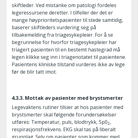
skiftleder. Ved mistanke om patologi fordeles
legeressursene deretter. I tilfeller der det er
mange høyprioritetspasienter til stede samtidig,
baserer skiftleders vurdering seg på
tilbakemelding fra triagesykepleier. For å se
begrunnelse for hvorfor triagesykepleier har
triagert pasienten til en bestemt hastegrad må
legen klikke seg inn i triagenotatet til pasientene.
Pasientens kliniske tilstand vurderes ikke av lege
før de blir tatt imot.
4.3.3. Mottak av pasienter med brystsmerter
Legevaktens rutiner tilsier at hos pasienter med
brystsmerter skal følgende forundersøkelser
utføres: Temperatur, puls, blodtrykk, Sp0
,
2
respirasjonsfrekvens. EKG skal tas på liberalt
grunnlag. Selv om pasienter som kommer med