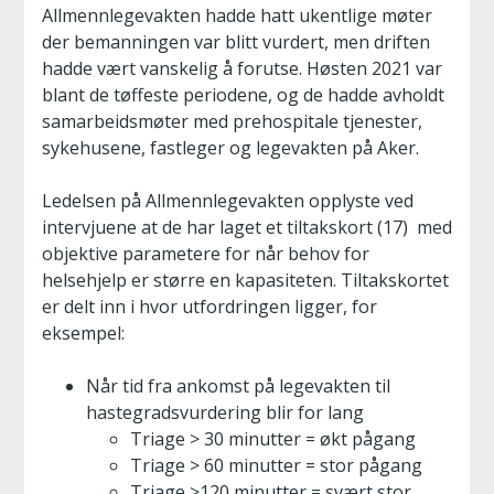
Allmennlegevakten hadde hatt ukentlige møter
der bemanningen var blitt vurdert, men driften
hadde vært vanskelig å forutse. Høsten 2021 var
blant de tøffeste periodene, og de hadde avholdt
samarbeidsmøter med prehospitale tjenester,
sykehusene, fastleger og legevakten på Aker.
Ledelsen på Allmennlegevakten opplyste ved
intervjuene at de har laget et tiltakskort (17) med
objektive parametere for når behov for
helsehjelp er større en kapasiteten. Tiltakskortet
er delt inn i hvor utfordringen ligger, for
eksempel:
Når tid fra ankomst på legevakten til
hastegradsvurdering blir for lang
Triage > 30 minutter = økt pågang
Triage > 60 minutter = stor pågang
Triage >120 minutter = svært stor