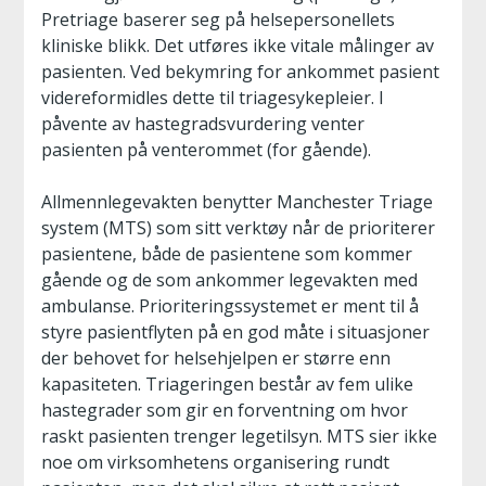
Pretriage baserer seg på helsepersonellets
kliniske blikk. Det utføres ikke vitale målinger av
pasienten. Ved bekymring for ankommet pasient
videreformidles dette til triagesykepleier. I
påvente av hastegradsvurdering venter
pasienten på venterommet (for gående).
Allmennlegevakten benytter Manchester Triage
system (MTS) som sitt verktøy når de prioriterer
pasientene, både de pasientene som kommer
gående og de som ankommer legevakten med
ambulanse. Prioriteringssystemet er ment til å
styre pasientflyten på en god måte i situasjoner
der behovet for helsehjelpen er større enn
kapasiteten. Triageringen består av fem ulike
hastegrader som gir en forventning om hvor
raskt pasienten trenger legetilsyn. MTS sier ikke
noe om virksomhetens organisering rundt