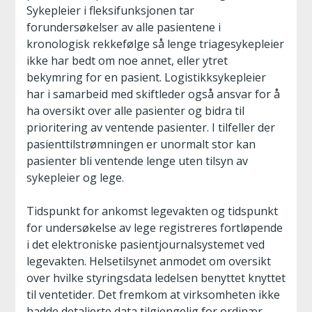
Sykepleier i fleksifunksjonen tar
forundersøkelser av alle pasientene i
kronologisk rekkefølge så lenge triagesykepleier
ikke har bedt om noe annet, eller ytret
bekymring for en pasient. Logistikksykepleier
har i samarbeid med skiftleder også ansvar for å
ha oversikt over alle pasienter og bidra til
prioritering av ventende pasienter. I tilfeller der
pasienttilstrømningen er unormalt stor kan
pasienter bli ventende lenge uten tilsyn av
sykepleier og lege.
Tidspunkt for ankomst legevakten og tidspunkt
for undersøkelse av lege registreres fortløpende
i det elektroniske pasientjournalsystemet ved
legevakten. Helsetilsynet anmodet om oversikt
over hvilke styringsdata ledelsen benyttet knyttet
til ventetider. Det fremkom at virksomheten ikke
hadde detaljerte data tilgjengelig for ordinær