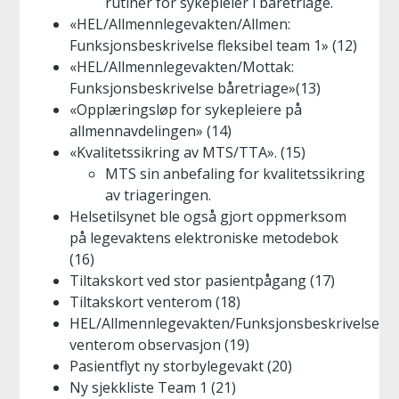
rutiner for sykepleier i båretriage.
«HEL/Allmennlegevakten/Allmen:
Funksjonsbeskrivelse fleksibel team 1» (12)
«HEL/Allmennlegevakten/Mottak:
Funksjonsbeskrivelse båretriage»(13)
«Opplæringsløp for sykepleiere på
allmennavdelingen» (14)
«Kvalitetssikring av MTS/TTA». (15)
MTS sin anbefaling for kvalitetssikring
av triageringen.
Helsetilsynet ble også gjort oppmerksom
på legevaktens elektroniske metodebok
(16)
Tiltakskort ved stor pasientpågang (17)
Tiltakskort venterom (18)
HEL/Allmennlegevakten/Funksjonsbeskrivelse
venterom observasjon (19)
Pasientflyt ny storbylegevakt (20)
Ny sjekkliste Team 1 (21)