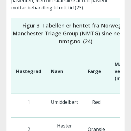
pasienten, men det skal sikre at rett pasient
mottar behandling til rett tid (23).
Figur 3. Tabellen er hentet fra Norwegian
Manchester Triage Group (NMTG) sine nettsid
nmtg.no. (24)
Maks
Hastegrad
Navn
Farge
ventet
(min)
1
Umiddelbart
Rød
0
Haster
2
Oransje
10