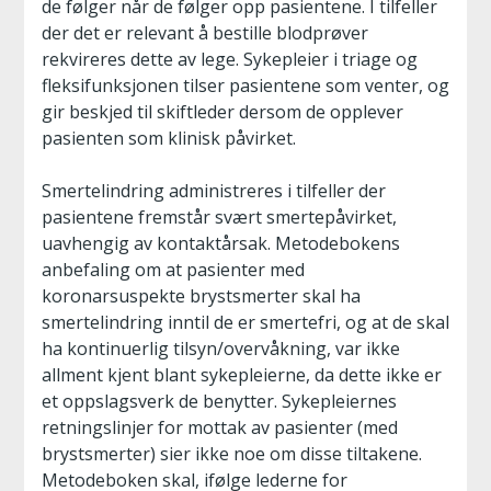
de følger når de følger opp pasientene. I tilfeller
der det er relevant å bestille blodprøver
rekvireres dette av lege. Sykepleier i triage og
fleksifunksjonen tilser pasientene som venter, og
gir beskjed til skiftleder dersom de opplever
pasienten som klinisk påvirket.
Smertelindring administreres i tilfeller der
pasientene fremstår svært smertepåvirket,
uavhengig av kontaktårsak. Metodebokens
anbefaling om at pasienter med
koronarsuspekte brystsmerter skal ha
smertelindring inntil de er smertefri, og at de skal
ha kontinuerlig tilsyn/overvåkning, var ikke
allment kjent blant sykepleierne, da dette ikke er
et oppslagsverk de benytter. Sykepleiernes
retningslinjer for mottak av pasienter (med
brystsmerter) sier ikke noe om disse tiltakene.
Metodeboken skal, ifølge lederne for