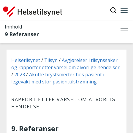
Vis søkef
Nav
Luk
Innhold
9 Referanser
Me
Du er her:
Helsetilsynet
Tilsyn
Avgjørelser i tilsynssaker
og rapporter etter varsel om alvorlige hendelser
2023
Akutte brystsmerter hos pasient i
legevakt med stor pasienttilstrømning
RAPPORT ETTER VARSEL OM ALVORLIG
HENDELSE
9. Referanser