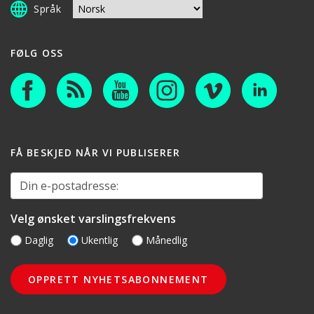
Språk
FØLG OSS
FÅ BESKJED NÅR VI PUBLISERER
Din e-postadresse:
Velg ønsket varslingsfrekvens
Daglig
Ukentlig
Månedlig