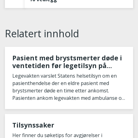
Relatert innhold
Pasient med brystsmerter døde i
ventetiden før legetilsyn på
legevakt
Legevakten varslet Statens helsetilsyn om en
pasienthendelse der en eldre pasient med
brystsmerter døde en time etter ankomst.
Pasienten ankom legevakten med ambulanse og
beskrev sterke, klemmende...
Tilsynssaker
Her finner du søketips for avgjørelser i