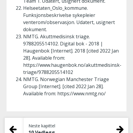
Team 1. Udatert, usignert dokument.
Helseetaten_Oslo_kommune.
Funksjonsbeskrivelse sykepleier
venterom/observasjon. Udatert, usignert
dokument.
NMTG. Akuttmedisinsk triage.
9788205514102. Digital bok - 2018 |
Haugenbok [Internet]. 2018 [cited 2022 Jan
28]. Available from:
https://www.haugenbok.no/akuttmedisinsk-
triage/9788205514102
NMTG. Norwegian Manchester Triage
Group [Internet]. [cited 2022 Jan 28].
Available from: https://www.nmtg.no/
Neste kapittel
10 Vedlegg