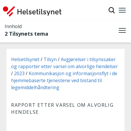
Vis søkef
Nav
Luk
Innhold
2 Tilsynets tema
Me
Du er her:
Helsetilsynet
Tilsyn
Avgjørelser i tilsynssaker
og rapporter etter varsel om alvorlige hendelser
2023
Kommunikasjon og informasjonsflyt i de
hjemmebaserte tjenestene ved bistand til
legemiddelhåndtering
RAPPORT ETTER VARSEL OM ALVORLIG
HENDELSE