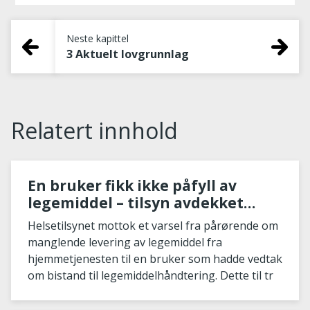
Neste kapittel
3 Aktuelt lovgrunnlag
Relatert innhold
En bruker fikk ikke påfyll av
legemiddel – tilsyn avdekket
mangelfull kommunikasjon og
Helsetilsynet mottok et varsel fra pårørende om
informasjonsflyt i
manglende levering av legemiddel fra
hjemmetjenesten
hjemmetjenesten til en bruker som hadde vedtak
om bistand til legemiddelhåndtering. Dette til tr