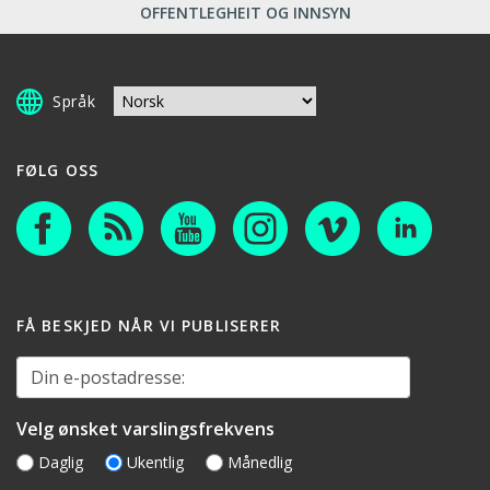
OFFENTLEGHEIT OG INNSYN
Språk
FØLG OSS
FÅ BESKJED NÅR VI PUBLISERER
Din e-postadresse:
Velg ønsket varslingsfrekvens
Daglig
Ukentlig
Månedlig