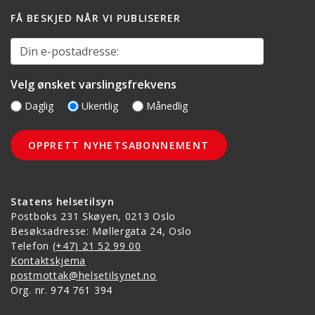
FÅ BESKJED NÅR VI PUBLISERER
Din e-postadresse:
Velg ønsket varslingsfrekvens
Daglig
Ukentlig
Månedlig
Statens helsetilsyn
Postboks 231 Skøyen, 0213 Oslo
Besøksadresse: Møllergata 24, Oslo
Telefon
(+47) 21 52 99 00
Kontaktskjema
postmottak@helsetilsynet.no
Org. nr. 974 761 394