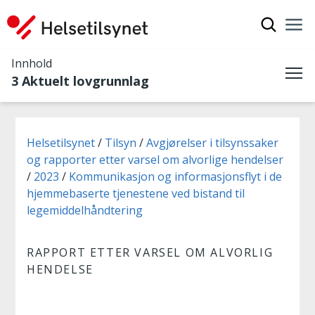
Vis søkef
Nav
Luk
Innhold
3 Aktuelt lovgrunnlag
Me
Du er her:
Helsetilsynet
Tilsyn
Avgjørelser i tilsynssaker
og rapporter etter varsel om alvorlige hendelser
2023
Kommunikasjon og informasjonsflyt i de
hjemmebaserte tjenestene ved bistand til
legemiddelhåndtering
RAPPORT ETTER VARSEL OM ALVORLIG
HENDELSE