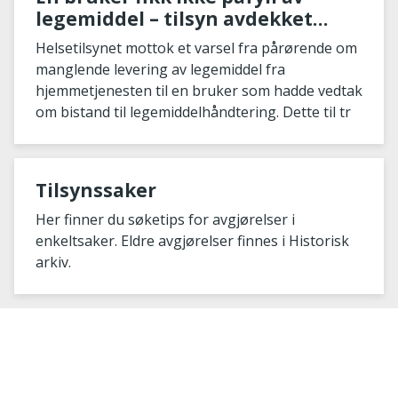
legemiddel – tilsyn avdekket
mangelfull kommunikasjon og
Helsetilsynet mottok et varsel fra pårørende om
informasjonsflyt i
manglende levering av legemiddel fra
hjemmetjenesten
hjemmetjenesten til en bruker som hadde vedtak
om bistand til legemiddelhåndtering. Dette til tr
Tilsynssaker
Her finner du søketips for avgjørelser i
enkeltsaker. Eldre avgjørelser finnes i Historisk
arkiv.