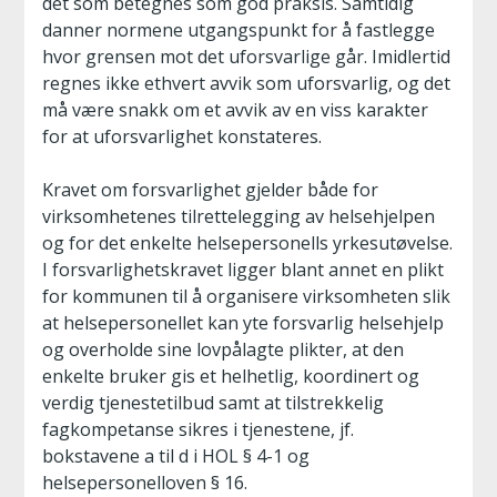
det som betegnes som god praksis. Samtidig
danner normene utgangspunkt for å fastlegge
hvor grensen mot det uforsvarlige går. Imidlertid
regnes ikke ethvert avvik som uforsvarlig, og det
må være snakk om et avvik av en viss karakter
for at uforsvarlighet konstateres.
Kravet om forsvarlighet gjelder både for
virksomhetenes tilrettelegging av helsehjelpen
og for det enkelte helsepersonells yrkesutøvelse.
I forsvarlighetskravet ligger blant annet en plikt
for kommunen til å organisere virksomheten slik
at helsepersonellet kan yte forsvarlig helsehjelp
og overholde sine lovpålagte plikter, at den
enkelte bruker gis et helhetlig, koordinert og
verdig tjenestetilbud samt at tilstrekkelig
fagkompetanse sikres i tjenestene, jf.
bokstavene a til d i HOL § 4-1 og
helsepersonelloven § 16.