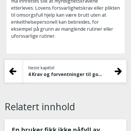
må innrettes slik at myndighetskravene
etterleves. Lovens forsvarlighetskrav eller plikten
til omsorgsfull hjelp kan være brutt uten at
enkelthelsepersonell kan bebreides, for
eksempel på grunn av manglende rutiner eller
uforsvarlige rutiner.
Neste kapittel
4 Krav og forventninger til god praksis for kommunikasjon og informasjonsflyt
Relatert innhold
En bruker fikk ikke påfyll av