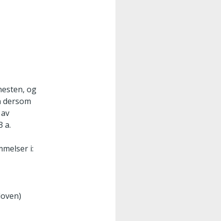
enesten, og
yn dersom
 av
3 a.
melser i:
loven)