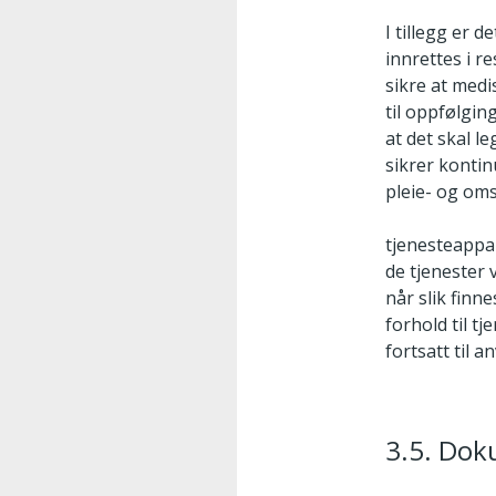
I tillegg er 
innrettes i r
sikre at medis
til oppfølgi
at det skal l
sikrer kontin
pleie- og om
tjenesteappar
de tjenester 
når slik finn
forhold til t
fortsatt til a
3.5. Dok