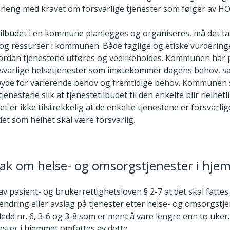
heng med kravet om forsvarlige tjenester som følger av HOL
tilbudet i en kommune planlegges og organiseres, må det tas
g ressurser i kommunen. Både faglige og etiske vurderinger
ordan tjenestene utføres og vedlikeholdes. Kommunen har pli
rsvarlige helsetjenester som imøtekommer dagens behov, s
øyde for varierende behov og fremtidige behov. Kommunen 
tjenestene slik at tjenestetilbudet til den enkelte blir helhetl
et er ikke tilstrekkelig at de enkelte tjenestene er forsvarli
det som helhet skal være forsvarlig.
tak om helse- og omsorgstjenester i hj
v pasient- og brukerrettighetsloven § 2-7 at det skal fatte
, endring eller avslag på tjenester etter helse- og omsorgstj
 ledd nr. 6, 3-6 og 3-8 som er ment å vare lengre enn to uker
ster i hjemmet omfattes av dette.