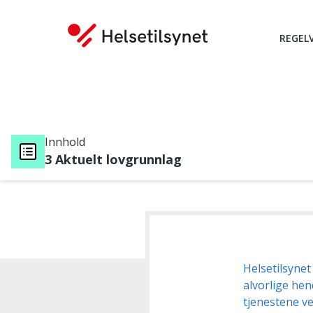
REGEL
Innhold
3 Aktuelt lovgrunnlag
Du er her:
Helsetilsynet
alvorlige hen
tjenestene ve