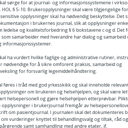
l sørge for at journal- og informasjonssystemene i virks
jf. HOL § 5-10. Brukeropplysninger skal være tilgjengelige fo
 og sensitive opplysninger skal ha nødvendig beskyttelse. Det 
okumentasjon i brukernes journal, slik at opplysninger enkel
 om ledelse og kvalitetsforbedring § 6 bokstavene c og d. Det 
 som samarbeider med hverandre har dialog og samarbeid 
og informasjonssystemer.
 ha vurdert hvilke faglige og administrative rutiner, inst
er nødvendige for å sikre omforent praksis, samarbeid og
veksling for forsvarlig legemiddelhåndtering.
l føres i tråd med god yrkesskikk og skal inneholde relevan
pplysninger om brukeren og helsehjelpen, og skal være lett
sert helsepersonell og gjøre helsehjelpen etterprøvbar. Plikte
opplysninger i brukerjournal fremgår av helsepersonellov
rift om pasientjournal. I journalen skal det dokumenteres 
om vurderinger knyttet til behandlingsvalg og tiltak, råd o
 pårørende samt samhandling med andre etater, jf.