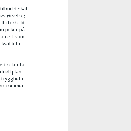
tilbudet skal
ivsførsel og
lt i forhold
om peker på
rsonell, som
kvalitet i
te bruker får
iduell plan
 trygghet i
ften kommer