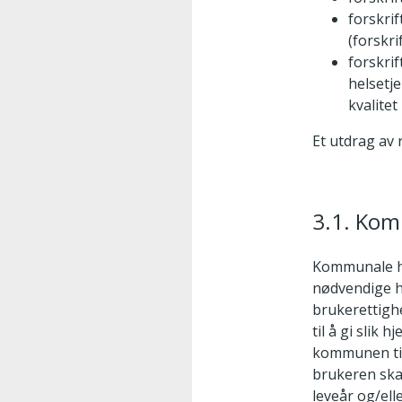
forskri
(forskri
forskrif
helsetj
kvalitet
Et utdrag av 
3.1. Kom
Kommunale hel
nødvendige h
brukerettigh
til å gi slik
kommunen til
brukeren ska
leveår og/ell