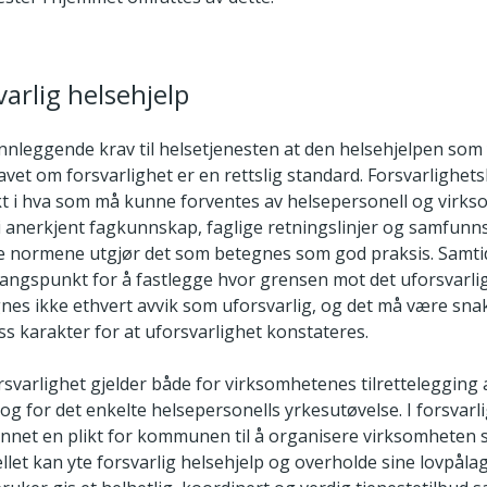
varlig helsehjelp
nnleggende krav til helsetjenesten at den helsehjelpen som 
ravet om forsvarlighet er en rettslig standard. Forsvarlighets
 i hva som må kunne forventes av helsepersonell og virks
 i anerkjent fagkunnskap, faglige retningslinjer og samfun
e normene utgjør det som betegnes som god praksis. Samti
ngspunkt for å fastlegge hvor grensen mot det uforsvarlig
gnes ikke ethvert avvik som uforsvarlig, og det må være sna
iss karakter for at uforsvarlighet konstateres.
svarlighet gjelder både for virksomhetenes tilrettelegging 
og for det enkelte helsepersonells yrkesutøvelse. I forsvarl
annet en plikt for kommunen til å organisere virksomheten s
let kan yte forsvarlig helsehjelp og overholde sine lovpålagt