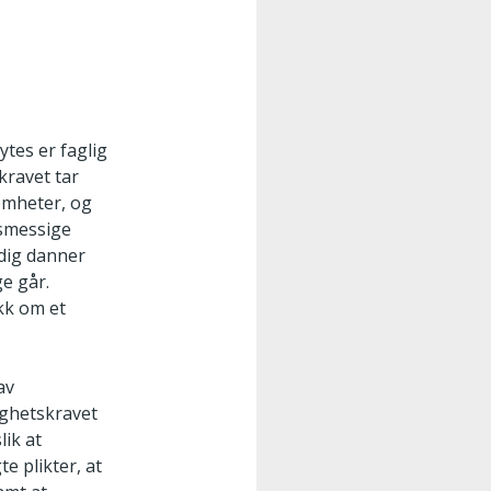
ytes er faglig
kravet tar
omheter, og
nsmessige
dig danner
e går.
kk om et
av
ighetskravet
lik at
e plikter, at