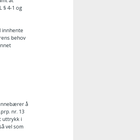
amt at
L § 4-1 og
al innhente
erens behov
annet
n innebærer å
prp. nr. 13
 uttrykk i
så vel som