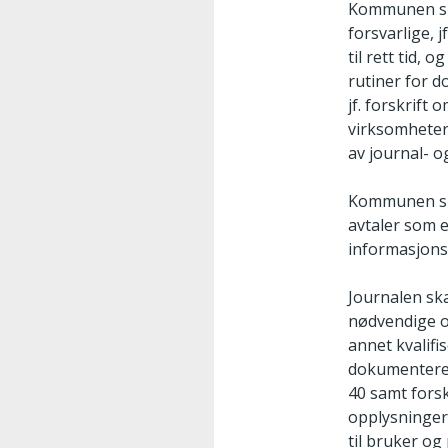
Kommunen ska
forsvarlige, 
til rett tid,
rutiner for d
jf. forskrift
virksomheter
av journal- 
Kommunen skal
avtaler som 
informasjons
Journalen ska
nødvendige o
annet kvalifi
dokumentere 
40 samt forsk
opplysninger 
til bruker og