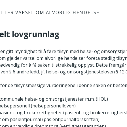
TTER VARSEL OM ALVORLIG HENDELSE
elt lovgrunnlag
 er gitt myndighet til å føre tilsyn med helse- og omsorgstj
som gjelder varsel om alvorlige hendelser foreta stedlig tils
ød­vendig for å få saken tilstrekkelig opplyst. Dette fremgår
oven § 6 andre ledd, jf. helse- og omsorgstjenesteloven § 12-
for de tilsynsmessige vurderingene i denne saken er bestem
kommunale helse- og omsorgstjenester m.m. (HOL)
helsepersonell (helsepersonelloven)
pasient- og brukerrettigheter (pasient- og brukerrettighets
ft om pasientjournal (pasientjournalforskriften)
ft om en verdig eldreomsorg (verdighetsgarantien)