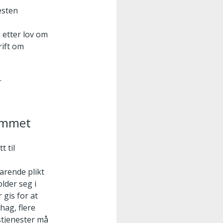
esten
g etter lov om
rift om
.
jemmet
t til
arende plikt
older seg i
gis for at
ag, flere
stjenester må