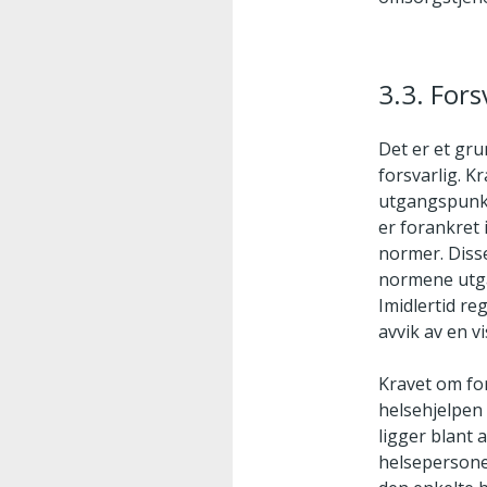
3.3. Fors
Det er et gru
forsvarlig. K
utgangspunkt
er forankret
normer. Diss
normene utga
Imidlertid re
avvik av en v
Kravet om for
helsehjelpen 
ligger blant 
helsepersonel