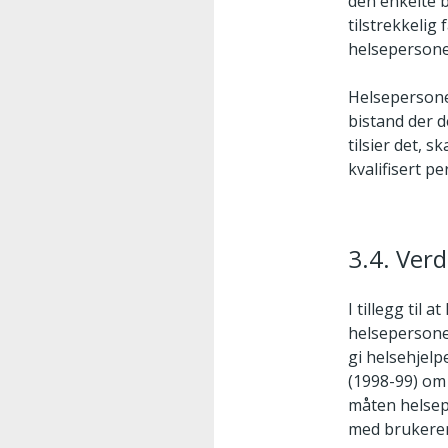
den enkelte b
tilstrekkelig
helsepersone
Helsepersonel
bistand der 
tilsier det,
kvalifisert pe
3.4. Ver
I tillegg til 
helsepersonel
gi helsehjelp
(1998-99) om 
måten helsep
med brukere