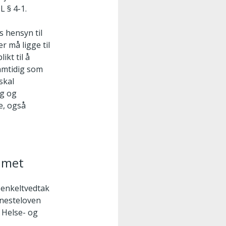
 § 4-1.
 hensyn til
 må ligge til
kt til å
amtidig som
skal
ig og
ge, også
emmet
s enkeltvedtak
enesteloven
. Helse- og