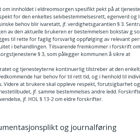
det om innholdet i eldreomsorgen spesifikt pekt på at tjeneste
espekt for den enkeltes selvbestemmelsesrett, egenverd og l
inske behov blir ivaretatt, jf. verdighetsgarantien § 3. Sentra
ngen av den aktuelle brukeren er bestemmelsen bokstav g s
egges til rette for faglig forsvarlig oppfølging av relevant pe
uitet i behandlingen. Tilsvarende fremkommer i forskrift om 
sorgstjenestene § 3, som pålegger kommunen å sikre at
atet og tjenesteyterne kontinuerlig tilstreber at den enkel
vedkommende har behov for til rett tid, og i henhold til indiv
es. Videre at brukere skal oppleve respekt, forutsigbarhet og
jenestetilbudet, jf. samme bestemmelses andre ledd. Forskri
nvendelse, jf. HOL § 13-2 om eldre forskrifter.
umentasjonsplikt og journalføring