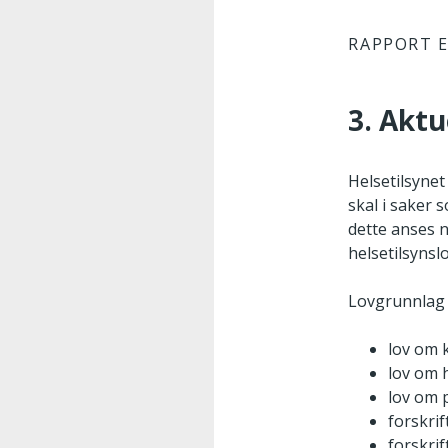
RAPPORT E
3. Aktu
Helsetilsynet
skal i saker 
dette anses n
helsetilsynsl
Lovgrunnlag 
lov om 
lov om 
lov om 
forskri
forskri