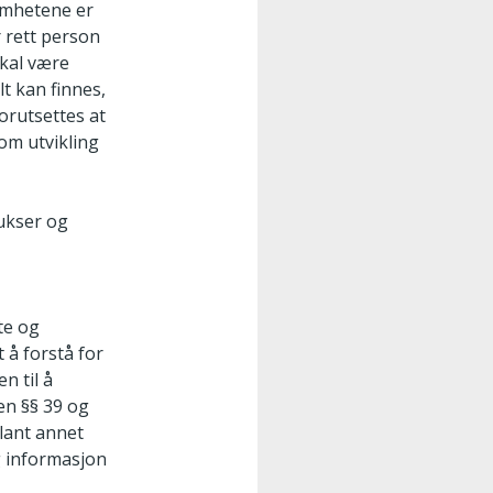
omhetene er
r rett person
skal være
t kan finnes,
forutsettes at
om utvikling
rukser og
te og
 å forstå for
n til å
en §§ 39 og
blant annet
g informasjon