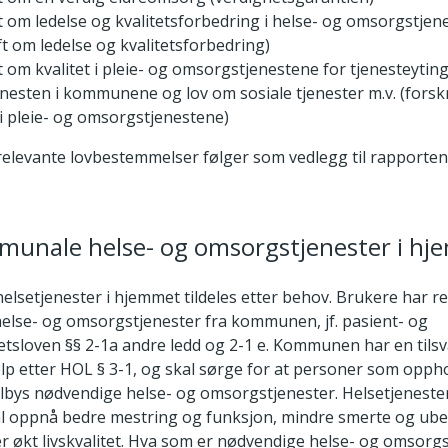
ft om ledelse og kvalitetsforbedring i helse- og omsorgstjen
ft om ledelse og kvalitetsforbedring)
t om kvalitet i pleie- og omsorgstjenestene for tjenesteytin
enesten i kommunene og lov om sosiale tjenester m.v. (forsk
 i pleie- og omsorgstjenestene)
relevante lovbestemmelser følger som vedlegg til rapporten
munale helse- og omsorgstjenester i h
setjenester i hjemmet tildeles etter behov. Brukere har ret
else- og omsorgstjenester fra kommunen, jf. pasient- og
etsloven §§ 2-1a andre ledd og 2-1 e. Kommunen har en tilsv
 hjelp etter HOL § 3-1, og skal sørge for at personer som opph
bys nødvendige helse- og omsorgstjenester. Helsetjenester 
l oppnå bedre mestring og funksjon, mindre smerte og ubeh
er økt livskvalitet. Hva som er nødvendige helse- og omsorg