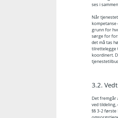
ses i sammen
Når tjeneste
kompetanse o
grunn for hv
sørge for fo
det må tas h
tilrettelegge 
koordinert. D
tjenestetilbu
3.2. Ved
Det fremgår a
ved tildeling
§§ 3-2 første
omsorgstjene