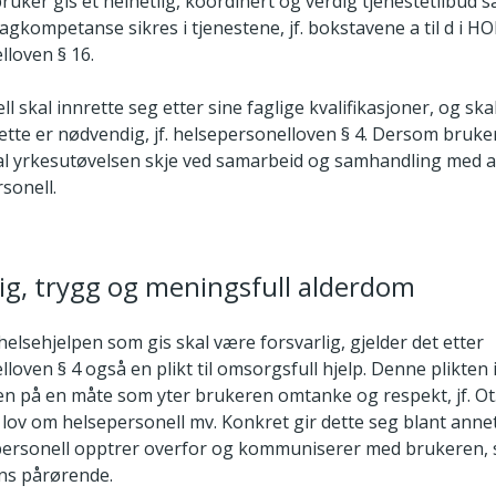
ruker gis et helhetlig, koordinert og verdig tjenestetilbud s
 fagkompetanse sikres i tjenestene, jf. bokstavene a til d i HO
lloven § 16.
l skal innrette seg etter sine faglige kvalifikasjoner, og sk
dette er nødvendig, jf. helsepersonelloven § 4. Dersom bruk
 skal yrkesutøvelsen skje ved samarbeid og samhandling med 
rsonell.
dig, trygg og meningsfull alderdom
at helsehjelpen som gis skal være forsvarlig, gjelder det etter
loven § 4 også en plikt til omsorgsfull hjelp. Denne plikte
en på en måte som yter brukeren omtanke og respekt, jf. Ot.
lov om helsepersonell mv. Konkret gir dette seg blant annet
ersonell opptrer overfor og kommuniserer med brukeren, 
ns pårørende.