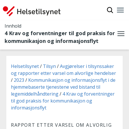
Vis søkef
Nav
Luk
Innhold
4 Krav og forventninger til god praksis for
Me
kommunikasjon og informasjonsflyt
Du er her:
Helsetilsynet
Tilsyn
Avgjørelser i tilsynssaker
og rapporter etter varsel om alvorlige hendelser
2023
Kommunikasjon og informasjonsflyt i de
hjemmebaserte tjenestene ved bistand til
legemiddelhåndtering
4 Krav og forventninger
til god praksis for kommunikasjon og
informasjonsflyt
RAPPORT ETTER VARSEL OM ALVORLIG