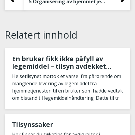
5 Organisering av hjemmetjenesten i den aktuelle kommunen
Relatert innhold
En bruker fikk ikke påfyll av
legemiddel – tilsyn avdekket
mangelfull kommunikasjon og
Helsetilsynet mottok et varsel fra pårørende om
informasjonsflyt i
manglende levering av legemiddel fra
hjemmetjenesten
hjemmetjenesten til en bruker som hadde vedtak
om bistand til legemiddelhåndtering. Dette til tr
Tilsynssaker
Her finner du søketips for avgjørelser i