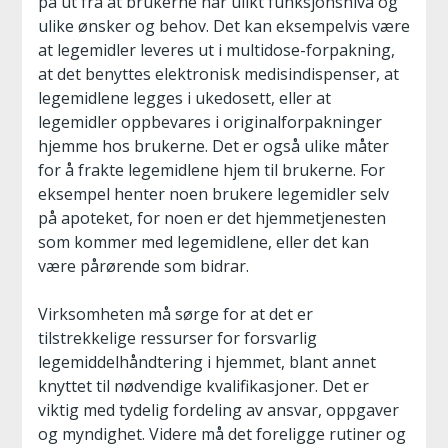
på ut fra at brukerne har ulikt funksjonsnivå og
ulike ønsker og behov. Det kan eksempelvis være
at legemidler leveres ut i multidose-forpakning,
at det benyttes elektronisk medisindispenser, at
legemidlene legges i ukedosett, eller at
legemidler oppbevares i originalforpakninger
hjemme hos brukerne. Det er også ulike måter
for å frakte legemidlene hjem til brukerne. For
eksempel henter noen brukere legemidler selv
på apoteket, for noen er det hjemmetjenesten
som kommer med legemidlene, eller det kan
være pårørende som bidrar.
Virksomheten må sørge for at det er
tilstrekkelige ressurser for forsvarlig
legemiddelhåndtering i hjemmet, blant annet
knyttet til nødvendige kvalifikasjoner. Det er
viktig med tydelig fordeling av ansvar, oppgaver
og myndighet. Videre må det foreligge rutiner og