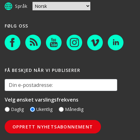
Språk
FØLG OSS
FÅ BESKJED NÅR VI PUBLISERER
Din e-postadresse:
Velg ønsket varslingsfrekvens
Daglig
Ukentlig
Månedlig