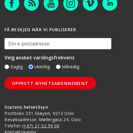
FÅ BESKJED NÅR VI PUBLISERER
Din e-postadresse:
Velg ønsket varslingsfrekvens
Daglig
Ukentlig
Månedlig
Statens helsetilsyn
Postboks 231 Skøyen, 0213 Oslo
Besøksadresse: Møllergata 24, Oslo
Telefon
(+47) 21 52 99 00
Kontaktskjema