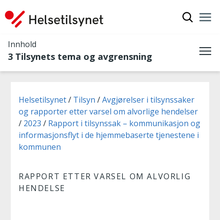
Vis søkef
Nav
Luk
Innhold
3 Tilsynets tema og avgrensning
Me
Du er her:
Helsetilsynet
Tilsyn
Avgjørelser i tilsynssaker
og rapporter etter varsel om alvorlige hendelser
2023
Rapport i tilsynssak – kommunikasjon og
informasjonsflyt i de hjemmebaserte tjenestene i
kommunen
RAPPORT ETTER VARSEL OM ALVORLIG
HENDELSE