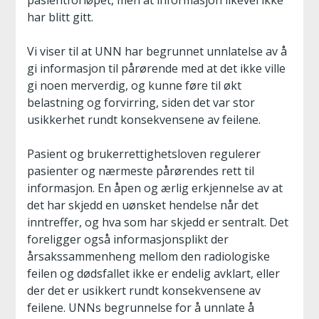
pasientforløpet, men at informasjon likevel ikke
har blitt gitt.
Vi viser til at UNN har begrunnet unnlatelse av å
gi informasjon til pårørende med at det ikke ville
gi noen merverdig, og kunne føre til økt
belastning og forvirring, siden det var stor
usikkerhet rundt konsekvensene av feilene.
Pasient og brukerrettighetsloven regulerer
pasienter og nærmeste pårørendes rett til
informasjon. En åpen og ærlig erkjennelse av at
det har skjedd en uønsket hendelse når det
inntreffer, og hva som har skjedd er sentralt. Det
foreligger også informasjonsplikt der
årsakssammenheng mellom den radiologiske
feilen og dødsfallet ikke er endelig avklart, eller
der det er usikkert rundt konsekvensene av
feilene. UNNs begrunnelse for å unnlate å