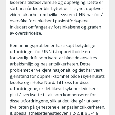
lederens tilstedeværelse og oppfølging. Dette er
sårbart når leder blir byttet ut. Tilsynet opplever
videre uklarhet om hvilket system UNN har for å
overvåke forsinkelser i pasientforløpene,
inkludert omfanget av forsinkelsene og graden
av overskridelse.
Bemanningsproblemer har skapt betydelige
utfordringer for UNN i å opprettholde en
forsvarlig drift som ivaretar både de ansattes
arbeidsmiljø og pasientsikkerheten. Dette
problemet er velkjent nasjonalt, og det har vært
gjenstand for oppmerksomhet både i sykehusets
ledelse og i Helse Nord. Til tross for disse
utfordringene, er det likevel sykehusledelsens
plikt å iverksette tiltak som kompenserer for
disse utfordringene, slik at det ikke går ut over
kvaliteten på tjenestene eller pasientsikkerheten,
jf. spesialisthelsetjenesteloven § 2-2, jf. § 3-4 a.