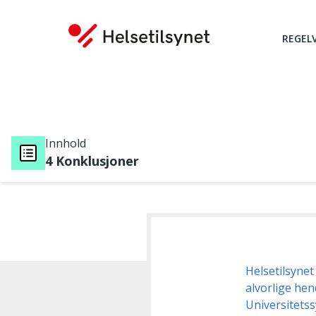
REGEL
Innhold
4 Konklusjoner
Du er her:
Helsetilsynet
alvorlige hen
Universitets