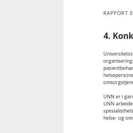
RAPPORT E
4. Kon
Universitets
organisering 
pasientbehandl
helsepersonel
omsorgstjene
UNN er i gan
UNN arbeider
spesialisthels
helse- og om