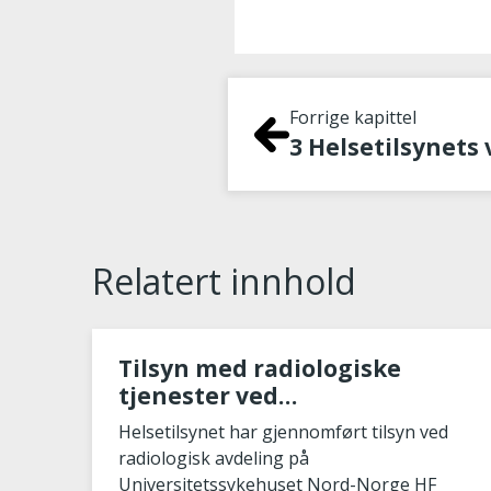
Forrige kapittel
3 Helsetilsynets
Relatert innhold
Tilsyn med radiologiske
tjenester ved
Universitetssykehuset Nord-
Helsetilsynet har gjennomført tilsyn ved
Norge
radiologisk avdeling på
Universitetssykehuset Nord-Norge HF