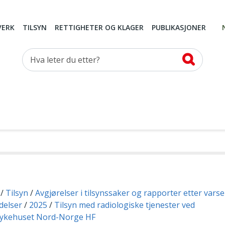
VERK
TILSYN
RETTIGHETER OG KLAGER
PUBLIKASJONER
Hva leter du etter?
Tilsyn
Avgjørelser i tilsynssaker og rapporter etter vars
delser
2025
Tilsyn med radiologiske tjenester ved
sykehuset Nord-Norge HF