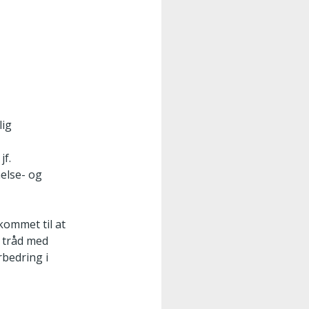
lig
jf.
helse- og
kommet til at
 tråd med
rbedring i