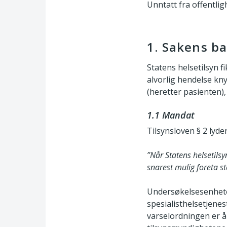
Unntatt fra offentligh
1. Sakens b
Statens helsetilsyn f
alvorlig hendelse kny
(heretter pasienten),
1.1 Mandat
Tilsynsloven § 2 lyde
”Når Statens helsetilsy
snarest mulig foreta ste
Undersøkelsesenheten
spesialisthelsetjenes
varselordningen er å 