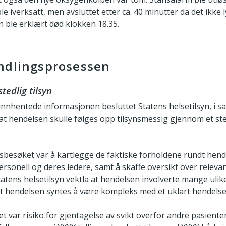
e iverksatt, men avsluttet etter ca. 40 minutter da det ikke 
n ble erklært død klokken 18.35.
ndlingsprosessen
tedlig tilsyn
nnhentede informasjonen besluttet Statens helsetilsyn, i 
 hendelsen skulle følges opp tilsynsmessig gjennom et stedl
sbesøket var å kartlegge de faktiske forholdene rundt hen
ersonell og deres ledere, samt å skaffe oversikt over releva
tatens helsetilsyn vektla at hendelsen involverte mange ulik
 at hendelsen syntes å være kompleks med et uklart hendelse
et var risiko for gjentagelse av svikt overfor andre pasiente