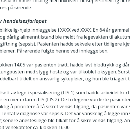
raskt kommer i dialog med involvert helsepersonell og der
eres pårørende.
 hendelsesforløpet
likkelig-hjelp innleggelse i XXXX ved XXXX. En 64 år gammel
g dårlig allmenntilstand ble meldt fra legevakten til akutt
iftning (sepsis). Pasienten hadde sekvele etter tidligere k
lemer. Pårørende fulgte henne ved innleggelsen.
kken 14.05 var pasienten trøtt, hadde lavt blodtrykk og dårl
 tungpusten med stygg hoste og var tilkoblet oksygen. Surs
ddelbart tildelt en ansvarlig sykepleier, og hun ble triagert t
ilsett av lege i spesialisering (LIS 1) som hadde arbeidet kort
or en mer erfaren LIS (LIS 2). De to legene vurderte pasien
iktig å prioritere å få sikret venøs tilgang, da pasienten va
 Tentativ diagnose var sepsis. Det var vanskelig å legge inn
 senere anestesilege ble tilkalt for å sikre venøs tilgang. A
lt venekateter ca. klokken 16.00.