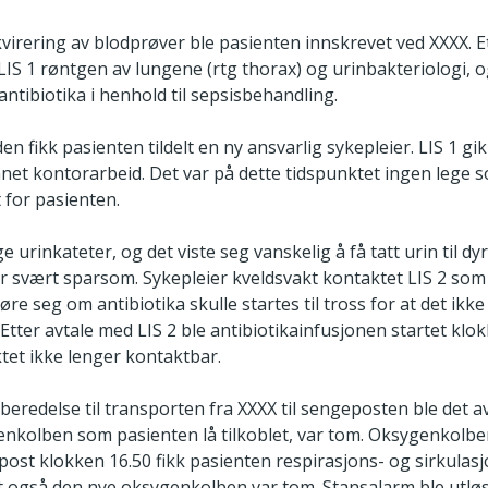
kvirering av blodprøver ble pasienten innskrevet ved XXXX. E
LIS 1 røntgen av lungene (rtg thorax) og urinbakteriologi, 
antibiotika i henhold til sepsisbehandling.
den fikk pasienten tildelt en ny ansvarlig sykepleier. LIS 1 gi
annet kontorarbeid. Det var på dette tidspunktet ingen lege 
for pasienten.
e urinkateter, og det viste seg vanskelig å få tatt urin til dy
 svært sparsom. Sykepleier kveldsvakt kontaktet LIS 2 som 
re seg om antibiotika skulle startes til tross for at det ikke 
g. Etter avtale med LIS 2 ble antibiotikainfusjonen startet klo
tet ikke lenger kontaktbar.
beredelse til transporten fra XXXX til sengeposten ble det 
nkolben som pasienten lå tilkoblet, var tom. Oksygenkolben
st klokken 16.50 fikk pasienten respirasjons- og sirkulasj
t også den nye oksygenkolben var tom. Stansalarm ble utløs