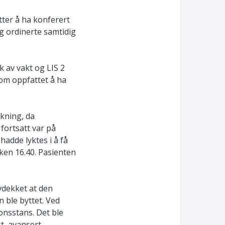
tter å ha konferert
og ordinerte samtidig
kk av vakt og LIS 2
som oppfattet å ha
rkning, da
fortsatt var på
hadde lyktes i å få
kken 16.40. Pasienten
avdekket at den
 ble byttet. Ved
onsstans. Det ble
t, avansert