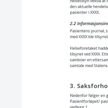
helsetilsyn vektla at
den aktuelle hendels
pasienter i XXXX.
2.2 Informasjonsin
Pasientens journal, s
med XXXX ble tilsyns
Helseforetaket hadde
tilsynet ved XXXX. E
samboer en ettersamt
samtale med Statens 
3. Saksforho
Nedenfor følger en g
Pasientforløpet/ pasi
vedlegg 1.