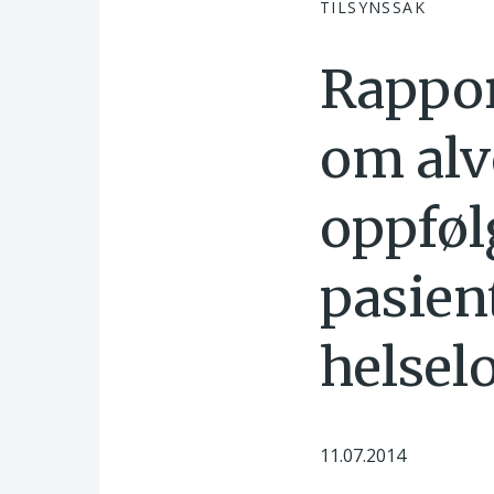
TILSYNSSAK
Rapport
om alvo
oppføl
pasien
helsel
11.07.2014