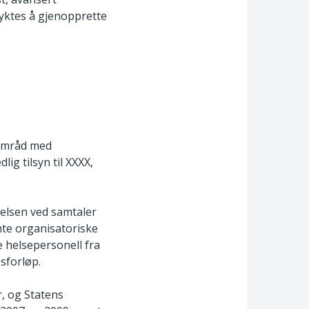
lyktes å gjenopprette
samråd med
ig tilsyn til XXXX,
delsen ved samtaler
nte organisatoriske
e helsepersonell fra
sforløp.
r, og Statens