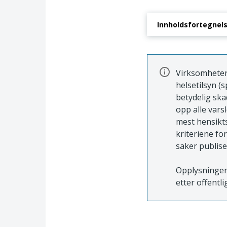
Innholdsfortegnel
1. Sakens bakgrunn
Virksomheter 
helsetilsyn (s
betydelig skad
opp alle vars
mest hensikts
kriteriene fo
saker publise
Opplysninger 
etter offentli