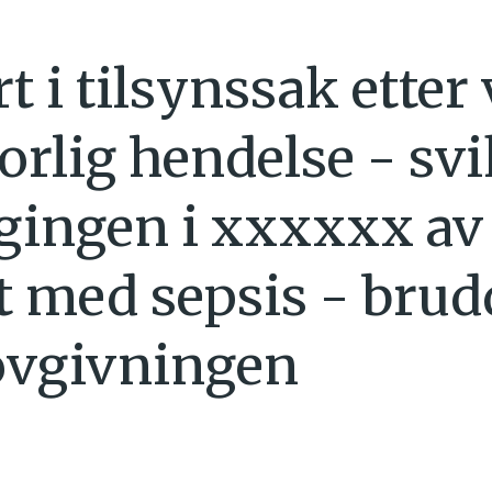
 i tilsynssak etter 
rlig hendelse - svi
gingen i xxxxxx av
t med sepsis - brud
ovgivningen