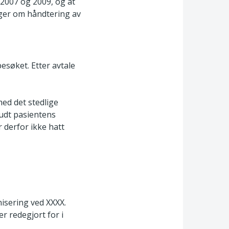
i 2007 og 2009, og at
nger om håndtering av
esøket. Etter avtale
ed det stedlige
budt pasientens
 derfor ikke hatt
isering ved XXXX.
r redegjort for i