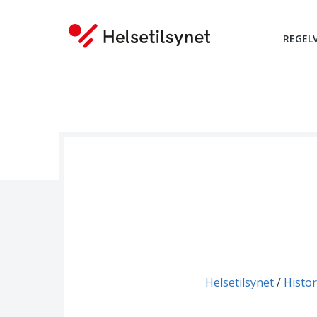
REGEL
Du er her:
Helsetilsynet
Histor