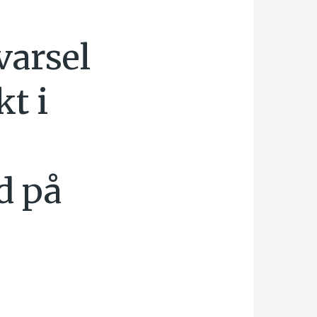
varsel
kt i
d på