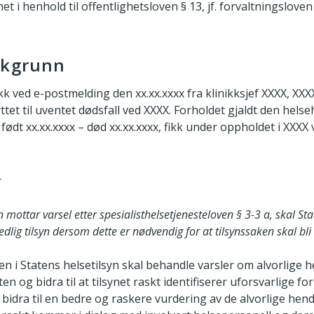
et i henhold til offentlighetsloven § 13, jf. forvaltningsloven 
akgrunn
ikk ved e-postmelding den xx.xx.xxxx fra klinikksjef XXXX, XXX
ttet til uventet dødsfall ved XXXX. Forholdet gjaldt den hels
 født xx.xx.xxxx – død xx.xx.xxxx, fikk under oppholdet i XXXX
r
n mottar varsel etter spesialisthelsetjenesteloven § 3-3 a, skal Sta
dlig tilsyn dersom dette er nødvendig for at tilsynssaken skal bli t
 i Statens helsetilsyn skal behandle varsler om alvorlige h
ten og bidra til at tilsynet raskt identifiserer uforsvarlige f
bidra til en bedre og raskere vurdering av de alvorlige hen