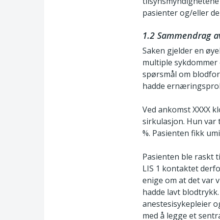
tilsynsmyndighetene 
pasienter og/eller d
1.2 Sammendrag av
Saken gjelder en øyeb
multiple sykdommer o
spørsmål om blodforg
hadde ernæringsprob
Ved ankomst XXXX klo
sirkulasjon. Hun var
%. Pasienten fikk umi
Pasienten ble raskt t
LIS 1 kontaktet derf
enige om at det var v
hadde lavt blodtrykk.
anestesisykepleier og
med å legge et sentra