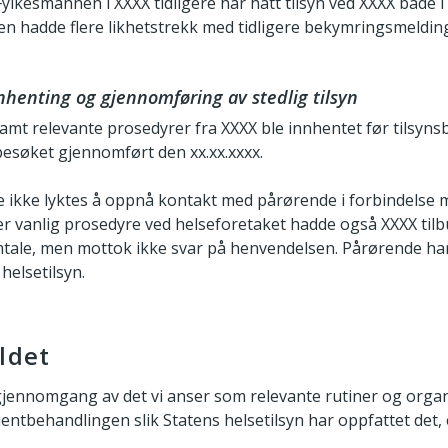
 Fylkesmannen i XXXX tidligere har hatt tilsyn ved XXXX både 
en hadde flere likhetstrekk med tidligere bekymringsmeldi
nhenting og gjennomføring av stedlig tilsyn
amt relevante prosedyrer fra XXXX ble innhentet før tilsynsb
besøket gjennomført den xx.xx.xxxx.
 ikke lyktes å oppnå kontakt med pårørende i forbindelse m
tter vanlig prosedyre ved helseforetaket hadde også XXXX til
ale, men mottok ikke svar på henvendelsen. Pårørende har
helsetilsyn.
ldet
jennomgang av det vi anser som relevante rutiner og organ
entbehandlingen slik Statens helsetilsyn har oppfattet det, e