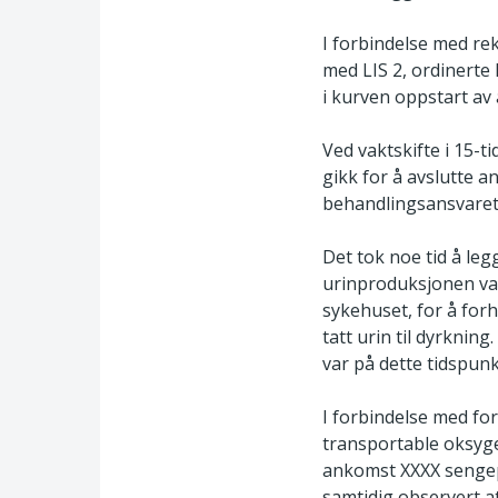
I forbindelse med re
med LIS 2, ordinerte 
i kurven oppstart av 
Ved vaktskifte i 15-ti
gikk for å avslutte 
behandlingsansvaret 
Det tok noe tid å legg
urinproduksjonen var
sykehuset, for å forhø
tatt urin til dyrknin
var på dette tidspunk
I forbindelse med for
transportable oksyge
ankomst XXXX sengepo
samtidig observert a