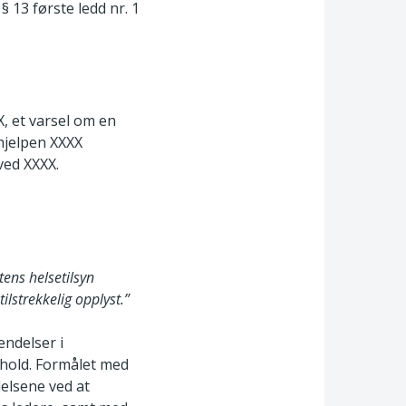
§ 13 første ledd nr. 1
X, et varsel om en
ehjelpen XXXX
 ved XXXX.
tens helsetilsyn
ilstrekkelig opplyst.”
endelser i
orhold. Formålet med
delsene ved at