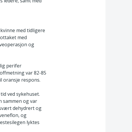
es ledere, samt med
 kvinne med tidligere
mottaket med
jeveoperasjon og
ig perifer
toffmetning var 82-85
il oransje respons.
 tid ved sykehuset.
ten sammen og var
r svært dehydrert og
 veneflon, og
nestesilegen lyktes