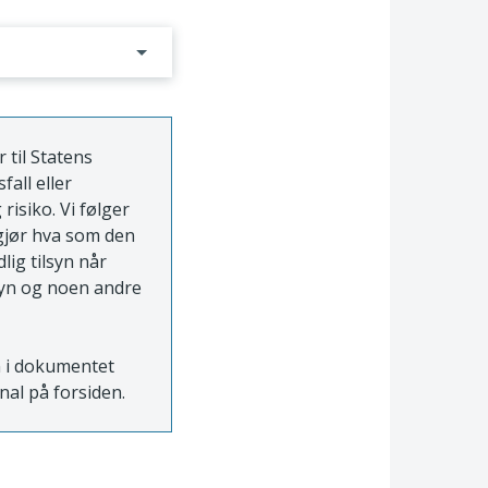
 til Statens
fall eller
risiko. Vi følger
vgjør hva som den
ig tilsyn når
lsyn og noen andre
n i dokumentet
rnal på forsiden.