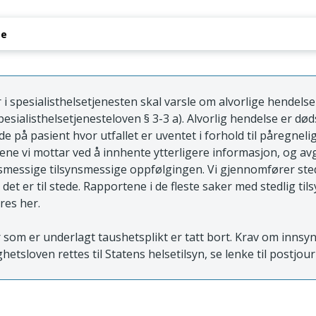
se
i spesialisthelsetjenesten skal varsle om alvorlige hendelser
pesialisthelsetjenesteloven § 3-3 a). Alvorlig hendelse er døds
e på pasient hvor utfallet er uventet i forhold til påregnelig 
lene vi mottar ved å innhente ytterligere informasjon, og a
messige tilsynsmessige oppfølgingen. Vi gjennomfører stedl
r det er til stede. Rapportene i de fleste saker med stedlig ti
res her.
som er underlagt taushetsplikt er tatt bort. Krav om innsy
ghetsloven rettes til Statens helsetilsyn, se lenke til postjou