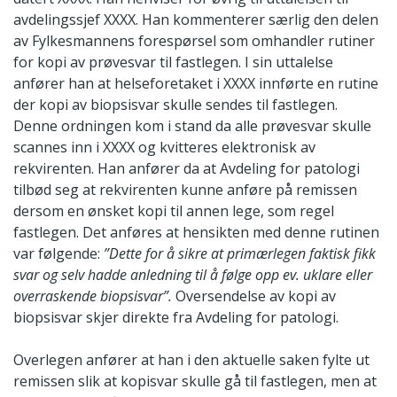
avdelingssjef XXXX. Han kommenterer særlig den delen
av Fylkesmannens forespørsel som omhandler rutiner
for kopi av prøvesvar til fastlegen. I sin uttalelse
anfører han at helseforetaket i XXXX innførte en rutine
der kopi av biopsisvar skulle sendes til fastlegen.
Denne ordningen kom i stand da alle prøvesvar skulle
scannes inn i XXXX og kvitteres elektronisk av
rekvirenten. Han anfører da at Avdeling for patologi
tilbød seg at rekvirenten kunne anføre på remissen
dersom en ønsket kopi til annen lege, som regel
fastlegen. Det anføres at hensikten med denne rutinen
var følgende:
”Dette for å sikre at primærlegen faktisk fikk
svar og selv hadde anledning til å følge opp ev. uklare eller
overraskende biopsisvar”.
Oversendelse av kopi av
biopsisvar skjer direkte fra Avdeling for patologi.
Overlegen anfører at han i den aktuelle saken fylte ut
remissen slik at kopisvar skulle gå til fastlegen, men at