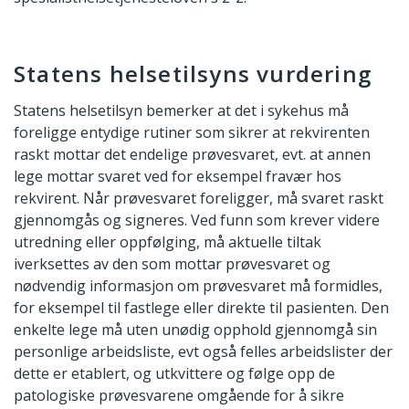
Statens helsetilsyns vurdering
Statens helsetilsyn bemerker at det i sykehus må
foreligge entydige rutiner som sikrer at rekvirenten
raskt mottar det endelige prøvesvaret, evt. at annen
lege mottar svaret ved for eksempel fravær hos
rekvirent. Når prøvesvaret foreligger, må svaret raskt
gjennomgås og signeres. Ved funn som krever videre
utredning eller oppfølging, må aktuelle tiltak
iverksettes av den som mottar prøvesvaret og
nødvendig informasjon om prøvesvaret må formidles,
for eksempel til fastlege eller direkte til pasienten. Den
enkelte lege må uten unødig opphold gjennomgå sin
personlige arbeidsliste, evt også felles arbeidslister der
dette er etablert, og utkvittere og følge opp de
patologiske prøvesvarene omgående for å sikre