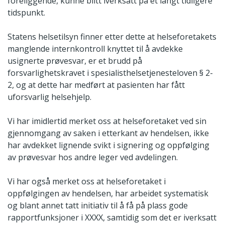
foreliggende, kunne blitt iverksatt på et langt tidligere
tidspunkt.
Statens helsetilsyn finner etter dette at helseforetakets
manglende internkontroll knyttet til å avdekke
usignerte prøvesvar, er et brudd på
forsvarlighetskravet i spesialisthelsetjenesteloven § 2-
2, og at dette har medført at pasienten har fått
uforsvarlig helsehjelp.
Vi har imidlertid merket oss at helseforetaket ved sin
gjennomgang av saken i etterkant av hendelsen, ikke
har avdekket lignende svikt i signering og oppfølging
av prøvesvar hos andre leger ved avdelingen.
Vi har også merket oss at helseforetaket i
oppfølgingen av hendelsen, har arbeidet systematisk
og blant annet tatt initiativ til å få på plass gode
rapportfunksjoner i XXXX, samtidig som det er iverksatt