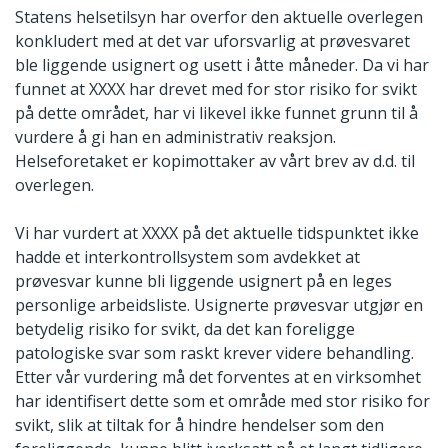
Statens helsetilsyn har overfor den aktuelle overlegen
konkludert med at det var uforsvarlig at prøvesvaret
ble liggende usignert og usett i åtte måneder. Da vi har
funnet at XXXX har drevet med for stor risiko for svikt
på dette området, har vi likevel ikke funnet grunn til å
vurdere å gi han en administrativ reaksjon.
Helseforetaket er kopimottaker av vårt brev av d.d. til
overlegen.
Vi har vurdert at XXXX på det aktuelle tidspunktet ikke
hadde et interkontrollsystem som avdekket at
prøvesvar kunne bli liggende usignert på en leges
personlige arbeidsliste. Usignerte prøvesvar utgjør en
betydelig risiko for svikt, da det kan foreligge
patologiske svar som raskt krever videre behandling.
Etter vår vurdering må det forventes at en virksomhet
har identifisert dette som et område med stor risiko for
svikt, slik at tiltak for å hindre hendelser som den