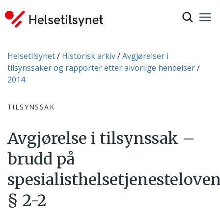
Vis søkef
Nav
Luk
Du er her:
Helsetilsynet
Historisk arkiv
Avgjørelser i
tilsynssaker og rapporter etter alvorlige hendelser
2014
TILSYNSSAK
Avgjørelse i tilsynssak –
brudd på
spesialisthelsetjenestelove
§ 2-2