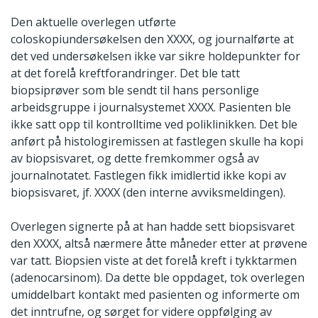
Den aktuelle overlegen utførte
coloskopiundersøkelsen den XXXX, og journalførte at
det ved undersøkelsen ikke var sikre holdepunkter for
at det forelå kreftforandringer. Det ble tatt
biopsiprøver som ble sendt til hans personlige
arbeidsgruppe i journalsystemet XXXX. Pasienten ble
ikke satt opp til kontrolltime ved poliklinikken. Det ble
anført på histologiremissen at fastlegen skulle ha kopi
av biopsisvaret, og dette fremkommer også av
journalnotatet. Fastlegen fikk imidlertid ikke kopi av
biopsisvaret, jf. XXXX (den interne avviksmeldingen).
Overlegen signerte på at han hadde sett biopsisvaret
den XXXX, altså nærmere åtte måneder etter at prøvene
var tatt. Biopsien viste at det forelå kreft i tykktarmen
(adenocarsinom). Da dette ble oppdaget, tok overlegen
umiddelbart kontakt med pasienten og informerte om
det inntrufne, og sørget for videre oppfølging av