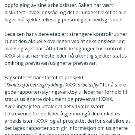
oppfølging av sine arbeidslister. Saken har vært
diskutert i avdelingsråd, og det er understreket at alle
leger må sjekke felles og personlige arbeidsgrupper.
Ledelsen har videre etablert strengere kontrollrutiner
rundt den aktuelle overlegen ved at seksjonsleder og
avdelingssjef har fått utvidede tilganger for kontroll i
XXXX slik at nærmeste leder nå ukentlig sjekker status
omkring prøvesvar/usignerte prøvesvar.
Fagsenteret har startet et prosjekt
”Kvalitetsforbetring/rydding i
XXXX
arbeidsflyt”
for å sikre
gode rapporter/styringsverktøy til lederne i forhold til
status usignerte dokument og prøvesvar i XXXX.
Avdelingssjefen uttaler at det vil være svært
tidkrevende for en leder å gjennomgå den enkeltes
arbeidslister i XXXX, og at prosjektet derfor skal sikre at
det lages rapporter som gir informasjon om usignerte