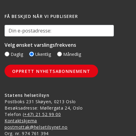
FÅ BESKJED NÅR VI PUBLISERER
Din e-postadresse:
Velg ønsket varslingsfrekvens
Daglig
Ukentlig
Månedlig
Statens helsetilsyn
Postboks 231 Skøyen, 0213 Oslo
Besøksadresse: Møllergata 24, Oslo
Telefon
(+47) 21 52 99 00
Kontaktskjema
postmottak@helsetilsynet.no
Org. nr. 974 761 394