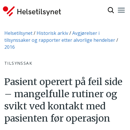
Vis søkef
Nav
Luk
Du er her:
Helsetilsynet
Historisk arkiv
Avgjørelser i
tilsynssaker og rapporter etter alvorlige hendelser
2016
TILSYNSSAK
Pasient operert på feil side
– mangelfulle rutiner og
svikt ved kontakt med
pasienten før operasjon