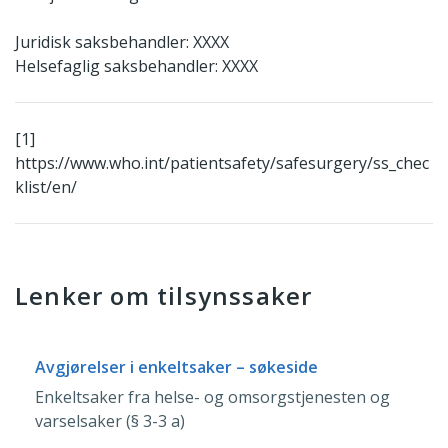
Juridisk saksbehandler: XXXX
Helsefaglig saksbehandler: XXXX
[1]
https://www.who.int/patientsafety/safesurgery/ss_chec
klist/en/
Lenker om tilsynssaker
Avgjørelser i enkeltsaker – søkeside
Enkeltsaker fra helse- og omsorgstjenesten og
varselsaker (§ 3-3 a)