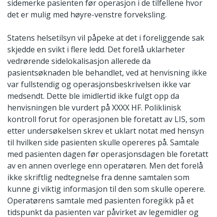
sidemerke pasienten før operasjon i de tilfellene hvor
det er mulig med høyre-venstre forveksling.
Statens helsetilsyn vil påpeke at det i foreliggende sak
skjedde en svikt i flere ledd. Det forelå uklarheter
vedrørende sidelokalisasjon allerede da
pasientsøknaden ble behandlet, ved at henvisning ikke
var fullstendig og operasjonsbeskrivelsen ikke var
medsendt. Dette ble imidlertid ikke fulgt opp da
henvisningen ble vurdert på XXXX HF. Poliklinisk
kontroll forut for operasjonen ble foretatt av LIS, som
etter undersøkelsen skrev et uklart notat med hensyn
til hvilken side pasienten skulle opereres på. Samtale
med pasienten dagen før operasjonsdagen ble foretatt
av en annen overlege enn operatøren. Men det forelå
ikke skriftlig nedtegnelse fra denne samtalen som
kunne gi viktig informasjon til den som skulle operere.
Operatørens samtale med pasienten foregikk på et
tidspunkt da pasienten var påvirket av legemidler og