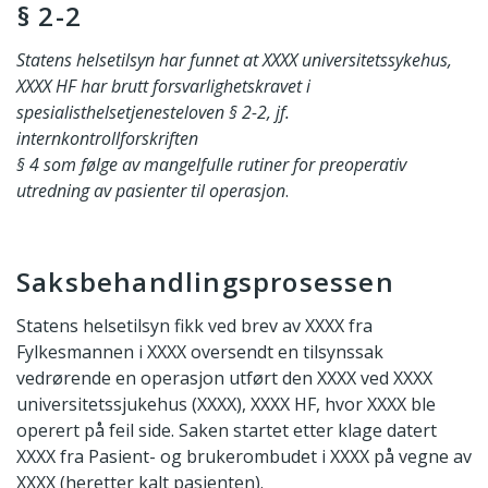
§ 2-2
Statens helsetilsyn har funnet at XXXX universitetssykehus,
XXXX HF har brutt forsvarlighetskravet i
spesialisthelsetjenesteloven § 2-2, jf.
internkontrollforskriften
§ 4 som følge av mangelfulle rutiner for preoperativ
utredning av pasienter til operasjon
.
Saksbehandlingsprosessen
Statens helsetilsyn fikk ved brev av XXXX fra
Fylkesmannen i XXXX oversendt en tilsynssak
vedrørende en operasjon utført den XXXX ved XXXX
universitetssjukehus (XXXX), XXXX HF, hvor XXXX ble
operert på feil side. Saken startet etter klage datert
XXXX fra Pasient- og brukerombudet i XXXX på vegne av
XXXX (heretter kalt pasienten).