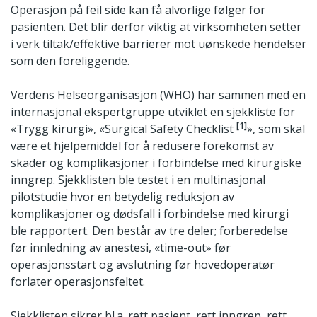
Operasjon på feil side kan få alvorlige følger for
pasienten. Det blir derfor viktig at virksomheten setter
i verk tiltak/effektive barrierer mot uønskede hendelser
som den foreliggende.
Verdens Helseorganisasjon (WHO) har sammen med en
internasjonal ekspertgruppe utviklet en sjekkliste for
[1]
«Trygg kirurgi», «Surgical Safety Checklist
», som skal
være et hjelpemiddel for å redusere forekomst av
skader og komplikasjoner i forbindelse med kirurgiske
inngrep. Sjekklisten ble testet i en multinasjonal
pilotstudie hvor en betydelig reduksjon av
komplikasjoner og dødsfall i forbindelse med kirurgi
ble rapportert. Den består av tre deler; forberedelse
før innledning av anestesi, «time-out» før
operasjonsstart og avslutning før hovedoperatør
forlater operasjonsfeltet.
Sjekklisten sikrer bl.a. rett pasient, rett inngrep, rett