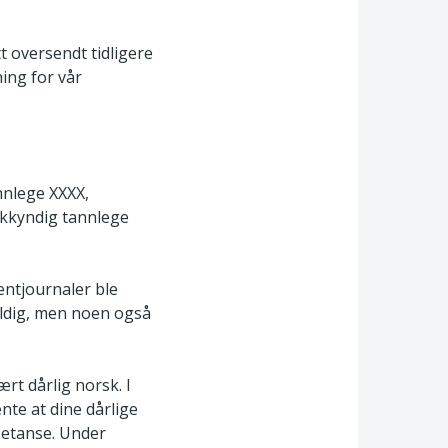
 oversendt tidligere
ing for vår
nnlege XXXX,
akkyndig tannlege
entjournaler ble
feldig, men noen også
rt dårlig norsk. I
nte at dine dårlige
petanse. Under