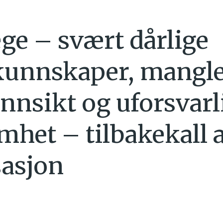
ge – svært dårlige
kunnskaper, mangl
innsikt og uforsvarl
mhet – tilbakekall 
sasjon