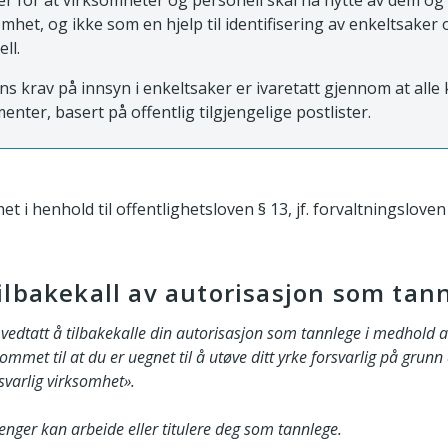
 for at virksomheter og personell skal ha nytte av dem og
mhet, og ikke som en hjelp til identifisering av enkeltsaker 
ell.
ns krav på innsyn i enkeltsaker er ivaretatt gjennom at all
enter, basert på offentlig tilgjengelige postlister.
et i henhold til offentlighetsloven § 13, jf. forvaltningsloven 
ilbakekall av autorisasjon som tan
r vedtatt å tilbakekalle din autorisasjon som tannlege i medhold 
kommet til at du er uegnet til å utøve ditt yrke forsvarlig på grun
rsvarlig virksomhet».
lenger kan arbeide eller titulere deg som tannlege.