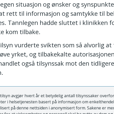
v egen situasjon og ønsker og synspunkte
t rett til informasjon og samtykke til b
s. Tannlegen hadde sluttet i klinikken f
ke kom tilbake.
ilsyn vurderte svikten som så alvorlig at
tøve yrket, og tilbakekalte autorisasjone
handlet også tilsynssak mot den tidliger
n.
tilsyn avgjør hvert år et betydelig antall tilsynssaker overfo
ter i helsetjenesten basert på informasjon om enkelthende
blisert på denne nettsiden i anonymisert form. Sakene er m