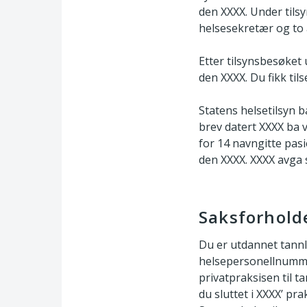
den XXXX. Under til
helsesekretær og to 
Etter tilsynsbesøket
den XXXX. Du fikk til
Statens helsetilsyn b
brev datert XXXX ba 
for 14 navngitte pas
den XXXX. XXXX avga 
Saksforhold
Du er utdannet tannl
helsepersonellnummer
privatpraksisen til 
du sluttet i XXXX’ pr