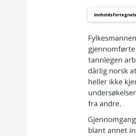
Innholdsfortegnel
Vedtak om tilbakeka
Fylkesmannen 
gjennomførte 
tannlegen arb
dårlig norsk a
heller ikke k
undersøkelser,
fra andre.
Gjennomgang av
blant annet in