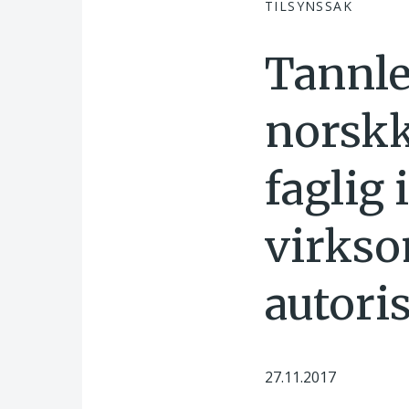
TILSYNSSAK
Tannle
norsk
faglig 
virkso
autori
27.11.2017