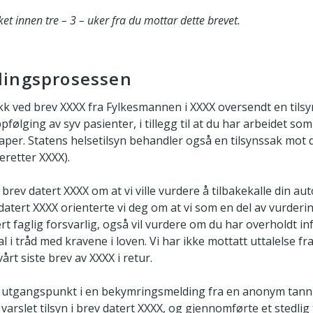
et innen tre – 3 – uker fra du mottar dette brevet.
lingsprosessen
fikk ved brev XXXX fra Fylkesmannen i XXXX oversendt en tils
følging av syv pasienter, i tillegg til at du har arbeidet s
per. Statens helsetilsyn behandler også en tilsynssak mot di
eretter XXXX).
 brev datert XXXX om at vi ville vurdere å tilbakekalle din a
 datert XXXX orienterte vi deg om at vi som en del av vurder
t faglig forsvarlig, også vil vurdere om du har overholdt i
l i tråd med kravene i loven. Vi har ikke mottatt uttalelse fr
vårt siste brev av XXXX i retur.
t utgangspunkt i en bekymringsmelding fra en anonym tann
arslet tilsyn i brev datert XXXX, og gjennomførte et stedlig 