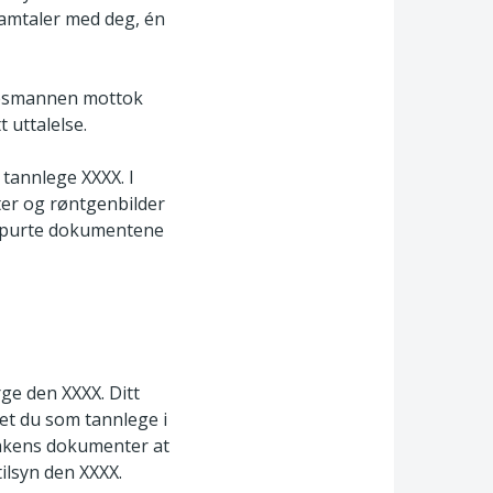
amtaler med deg, én
lkesmannen mottok
 uttalelse.
 tannlege XXXX. I
ter og røntgenbilder
erspurte dokumentene
ge den XXXX. Ditt
et du som tannlege i
 sakens dokumenter at
tilsyn den XXXX.