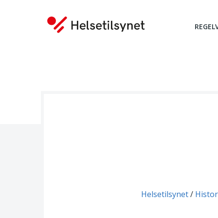
REGEL
Du er her:
Helsetilsynet
Histor