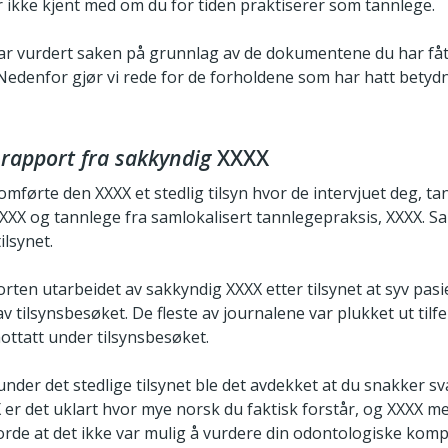
r ikke kjent med om du for tiden praktiserer som tannlege.
har vurdert saken på grunnlag av de dokumentene du har fått
Nedenfor gjør vi rede for de forholdene som har hatt betydn
g rapport fra sakkyndig
XXXX
førte den XXXX et stedlig tilsyn hvor de intervjuet deg, ta
XX og tannlege fra samlokalisert tannlegepraksis, XXXX. S
ilsynet.
rten utarbeidet av sakkyndig XXXX etter tilsynet at syv pasi
v tilsynsbesøket. De fleste av journalene var plukket ut til
ottatt under tilsynsbesøket.
under det stedlige tilsynet ble det avdekket at du snakker svæ
er det uklart hvor mye norsk du faktisk forstår, og XXXX me
rde at det ikke var mulig å vurdere din odontologiske kom