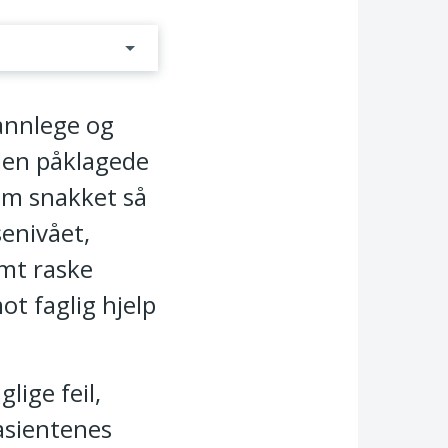
annlege og
 den påklagede
om snakket så
senivået,
emt raske
ot faglig hjelp
lige feil,
pasientenes