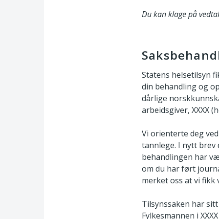
Du kan klage på vedtak
Saksbehand
Statens helsetilsyn 
din behandling og opp
dårlige norskkunnska
arbeidsgiver, XXXX (h
Vi orienterte deg ved
tannlege. I nytt brev
behandlingen har vær
om du har ført journa
merket oss at vi fikk 
Tilsynssaken har sit
Fylkesmannen i XXXX v