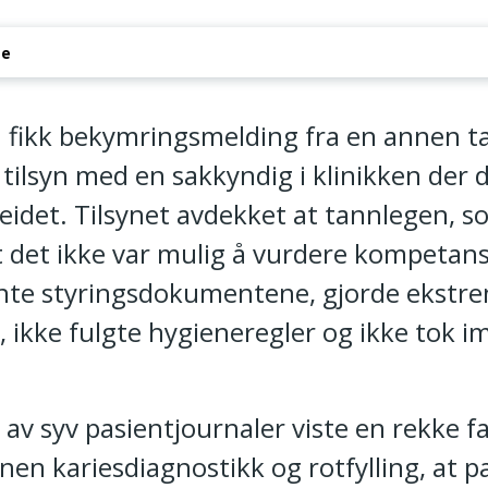
se
ll av autorisasjon som tannlege
fikk bekymringsmelding fra en annen t
tilsyn med en sakkyndig i klinikken der
eidet. Tilsynet avdekket at tannlegen, s
t det ikke var mulig å vurdere kompetan
jente styringsdokumentene, gjorde ekstr
 ikke fulgte hygieneregler og ikke tok im
 syv pasientjournaler viste en rekke fag
nen kariesdiagnostikk og rotfylling, at 