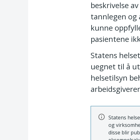
beskrivelse a
tannlegen og a
kunne oppfylle
pasientene ik
Statens helset
uegnet til å u
helsetilsyn be
arbeidsgivere
Statens helse
og virksomhe
disse blir pu