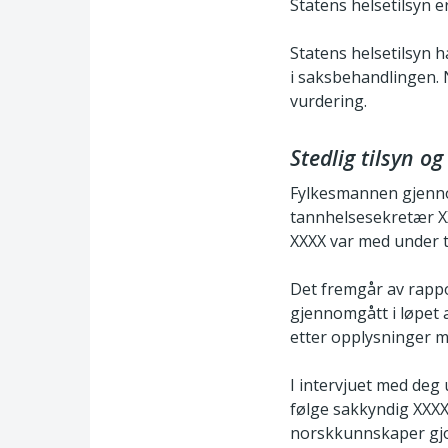
Statens helsetilsyn e
Statens helsetilsyn 
i saksbehandlingen. 
vurdering.
Stedlig tilsyn o
Fylkesmannen gjennom
tannhelsesekretær XX
XXXX var med under t
Det fremgår av rappo
gjennomgått i løpet a
etter opplysninger m
I intervjuet med deg 
følge sakkyndig XXXX 
norskkunnskaper gjo