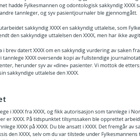
synet hadde Fylkesmannen og odontologisk sakkyndig XXXX s
andre tannleger, og syv pasientjournaler ble gjennomgått.
 utarbeidet sakkyndig XXXX en sakkyndig uttalelse, som Fy
sendt den sakkyndige uttalelsen den XXXX, men har ikke avgitt
a i brev datert XXXX om en sakkyndig vurdering av saken fra
vi tannlege XXXX oversende kopi av fullstendige journalnota
ienter, herunder syv av «dine» pasienter. Vi mottok de ett
sin sakkyndige uttalelse den XXXX.
et
ege i XXXX fra XXXX, og fikk autorisasjon som tannlege i Nor
 er XXXX. På tidspunktet tilsynssaken ble opprettet arbeid
tannlege XXXX på XXXX. Du ble ansatt i XXXX. Det fremgår av
aksis den XXXX, selv om du var tilstede under Fylkesmannens 