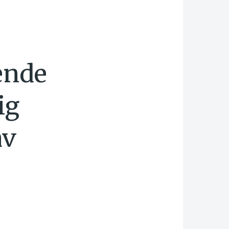
ende
ig
av