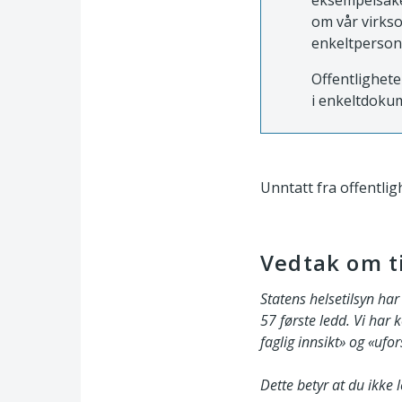
eksempelsaker
om vår virkso
enkeltperson
Offentlighete
i enkeltdokum
Unntatt fra offentligh
Vedtak om t
Statens helsetilsyn ha
57 første ledd. Vi har 
faglig innsikt» og «ufo
Dette betyr at du ikke 