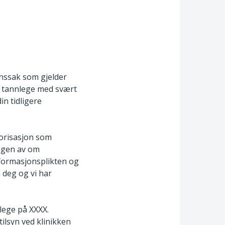
ynssak som gjelder
om tannlege med svært
n tidligere
utorisasjon som
ingen av om
nformasjonsplikten og
a deg og vi har
lege på XXXX.
tilsyn ved klinikken