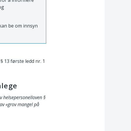
 for å informere
og
e kan be om innsyn
§ 13 første ledd nr. 1
nlege
av helsepersonelloven §
n av «grov mangel på