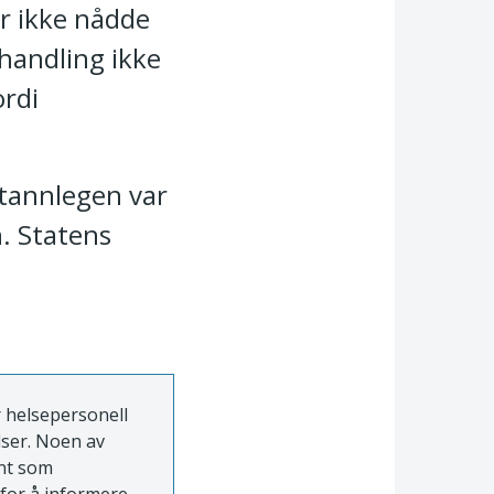
r ikke nådde
ehandling ikke
ordi
 tannlegen var
n. Statens
e
r helsepersonell
lser. Noen av
ent som