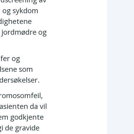
i og sykdom
ndighetene
v jordmødre og
afer og
elsene som
ndersøkelser.
kromosomfeil,
asienten da vil
 fem godkjente
i de gravide