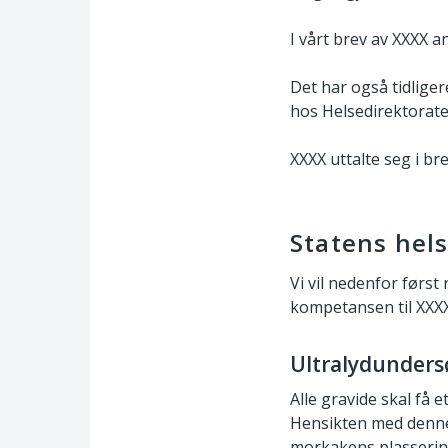
I vårt brev av XXXX a
Det har også tidliger
hos Helsedirektoratet
XXXX uttalte seg i br
Statens hels
Vi vil nedenfor først
kompetansen til XXXX 
Ultralydunders
Alle gravide skal få 
Hensikten med denne 
morkakens plassering