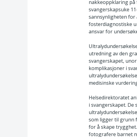
nakkeoppklaring på 
svangerskapsuke 11-1
sannsynligheten for 
fosterdiagnostiske 
ansvar for undersøke
Ultralydundersøkelse
utredning av den gra
svangerskapet, unorma
komplikasjoner i sv
ultralydundersøkelse
medisinske vurderin
Helsedirektoratet an
i svangerskapet. De 
ultralydundersøkelser
som ligger til grunn
for å skape trygghet.
fotografere barnet n