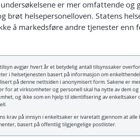
t undersøkelsene er mer omfattende og 
 og brøt helsepersonelloven. Statens hels
ikke å markedsføre andre tjenester enn 
tilsyn avgjør hvert år et betydelig antall tilsynssaker overfo
ter i helsetjenesten basert på informasjon om enkelthende
blisert på denne nettsiden i anonymisert form. Sakene er m
 for at virksomheter og personell skal ha nytte av dem og
mhet, og ikke som en hjelp til identifisering av enkeltsaker 
ell.
ns krav på innsyn i enkeltsaker er ivaretatt gjennom at all
enter, basert på offentlig tilgjengelige postlister.