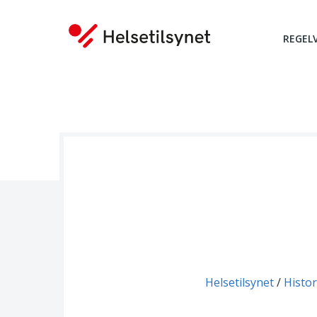
REGEL
Du er her:
Helsetilsynet
Histor