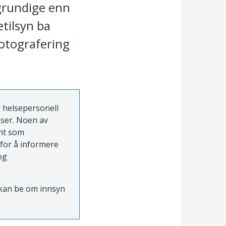
grundige enn
etilsyn ba
fotografering
r helsepersonell
lser. Noen av
ent som
 for å informere
og
e kan be om innsyn