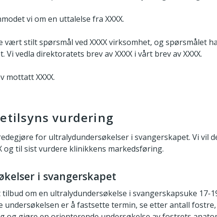
nmodet vi om en uttalelse fra XXXX.
e vært stilt spørsmål ved XXXX virksomhet, og spørsmålet ha
. Vi vedla direktoratets brev av XXXX i vårt brev av XXXX.
ev mottatt XXXX.
etilsyns vurdering
 redegjøre for ultralydundersøkelser i svangerskapet. Vi vil 
og til sist vurdere klinikkens markedsføring.
økelser i svangerskapet
et tilbud om en ultralydundersøkelse i svangerskapsuke 17-19
undersøkelsen er å fastsette termin, se etter antall fostr
 og gjøre en orienterende undersøkelse av fostrets anato