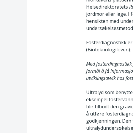
Helsedirektoratets
R
jordmor eller lege. I
hensikten med under
undersøkelsesmetod
Fosterdiagnostikk er 
(Bioteknologiloven):
Med fosterdiagnostikk f
formål å få informasjo
utviklingsavvik hos fos
Ultralyd som benyttes
eksempel fostervannsp
blir tilbudt den gra
å utføre fosterdiagn
godkjenningen. Den 
ultralydundersøkelse