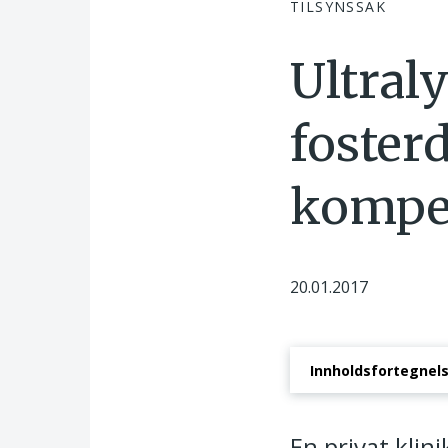
TILSYNSSAK
Ultral
foster
kompe
20.01.2017
Innholdsfortegnel
Avgjørelse i tilsyn
En privat kli