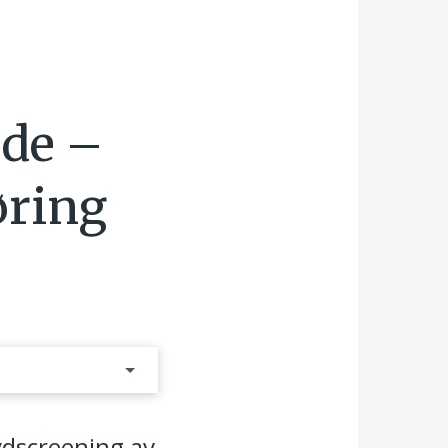
ide –
øring
ydscreening av