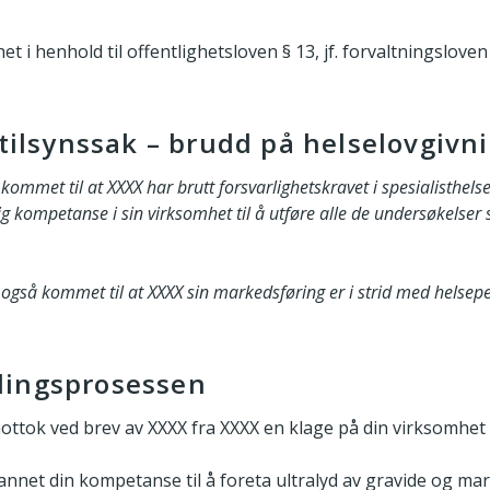
et i henhold til offentlighetsloven § 13, jf. forvaltningsloven 
 tilsynssak – brudd på helselovgivn
 kommet til at XXXX har brutt forsvarlighetskravet i spesialisthels
g kompetanse i sin virksomhet til å utføre alle de undersøkelser 
r også kommet til at XXXX sin markedsføring er i strid med helsep
lingsprosessen
mottok ved brev av XXXX fra XXXX en klage på din virksomhet
annet din kompetanse til å foreta ultralyd av gravide og ma