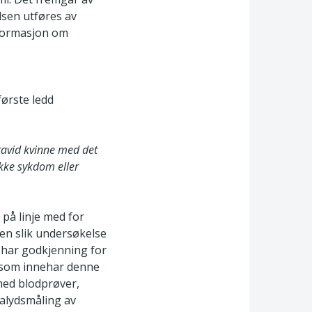
lsen utføres av
informasjon om
første ledd
gravid kvinne med det
ukke sykdom eller
 på linje med for
 en slik undersøkelse
m har godkjenning for
k som innehar denne
med blodprøver,
ralydsmåling av