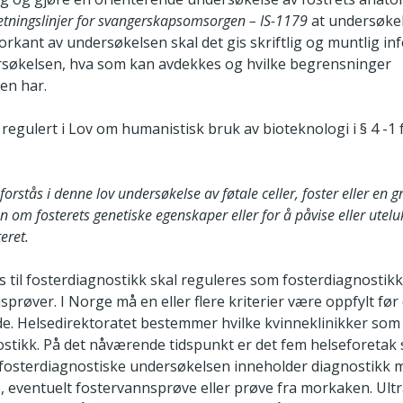
etningslinjer for svangerskapsomsorgen – IS-1179
at undersøke
 forkant av undersøkelsen skal det gis skriftlig og muntlig 
søkelsen, hva som kan avdekkes og hvilke begrensninger
en har.
regulert i Lov om humanistisk bruk av bioteknologi i § 4 -1 
orstås i denne lov undersøkelse av føtale celler, foster eller en 
n om fosterets genetiske egenskaper eller for å påvise eller utel
teret.
 til fosterdiagnostikk skal reguleres som fosterdiagnostikk
røver. I Norge må en eller flere kriterier være oppfylt før
vide. Helsedirektoratet bestemmer hvilke kvinneklinikker so
ostikk. På det nåværende tidspunkt er det fem helseforeta
fosterdiagnostiske undersøkelsen inneholder diagnostikk 
, eventuelt fostervannsprøve eller prøve fra morkaken. Ult