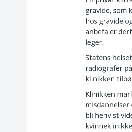
gravide, som 
hos gravide o
anbefaler derf
leger.
Statens helset
radiografer p
klinikken tilb
Klinikken mar
misdannelser e
bli henvist vi
kvinneklinikk