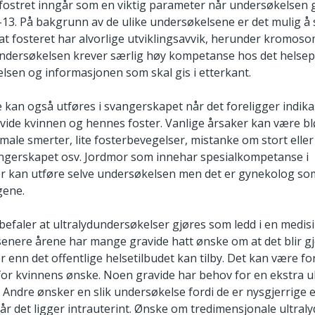
fostret inngår som en viktig parameter når undersøkelsen 
3. På bakgrunn av de ulike undersøkelsene er det mulig å 
at fosteret har alvorlige utviklingsavvik, herunder kromoso
undersøkelsen krever særlig høy kompetanse hos det helsep
lsen og informasjonen som skal gis i etterkant.
 kan også utføres i svangerskapet når det foreligger indik
vide kvinnen og hennes foster. Vanlige årsaker kan være bl
le smerter, lite fosterbevegelser, mistanke om stort eller l
angerskapet osv. Jordmor som innehar spesialkompetanse i
r kan utføre selve undersøkelsen men det er gynekolog som
gene.
befaler at ultralydundersøkelser gjøres som ledd i en medis
senere årene har mange gravide hatt ønske om at det blir gjo
 enn det offentlige helsetilbudet kan tilby. Det kan være fo
 for kvinnens ønske. Noen gravide har behov for en ekstra 
 Andre ønsker en slik undersøkelse fordi de er nysgjerrige ell
år det ligger intrauterint. Ønske om tredimensjonale ultral