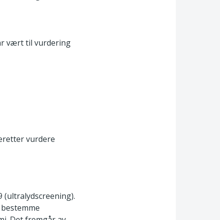
r vært til vurdering
deretter vurdere
 (ultralydscreening).
e, bestemme
mi. Det fremgår av