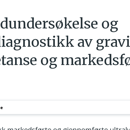
ydundersøkelse og
diagnostikk av grav
tanse og markedsf
se
ssak – brudd på helselovgivningen
nikk markedsførte og gjennomførte ultral