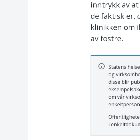
inntrykk av a
de faktisk er,
klinikken om 
av fostre.
Statens helse
og virksomhe
disse blir pu
eksempelsaker
om vår virkso
enkeltperson
Offentlighete
i enkeltdokum