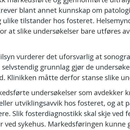
krever blant annet kunnskap om patolog
g ulike tilstander hos fosteret. Helsemy
or at slike undersøkelser bare utføres a
ilsyn vurderer det uforsvarlig at sonogr
å selvstendig grunnlag gjør de undersøk
ød. Klinikken måtte derfor stanse slike u
kedsførte undersøkelser som avdekker 
ller utviklingsavvik hos fosteret, og at p
dere. Slik fosterdiagnostikk skal skje ved
er ved sykehus. Markedsføringen kunne g