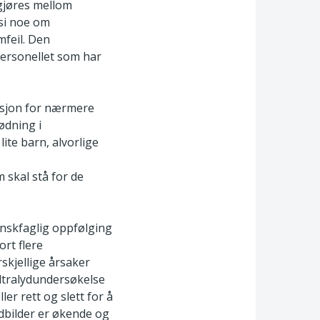
gjøres mellom
si noe om
mfeil. Den
ersonellet som har
asjon for nærmere
ødning i
ite barn, alvorlige
 skal stå for de
inskfaglig oppfølging
rt flere
rskjellige årsaker
ultralydundersøkelse
er rett og slett for å
ydbilder er økende og