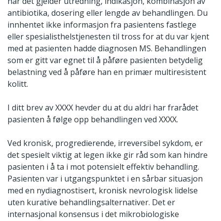
når det gjelder utredning, indikasjon, kombinasjon av
antibiotika, dosering eller lengde av behandlingen. Du
innhentet ikke informasjon fra pasientens fastlege
eller spesialisthelstjenesten til tross for at du var kjent
med at pasienten hadde diagnosen MS. Behandlingen
som er gitt var egnet til å påføre pasienten betydelig
belastning ved å påføre han en primær multiresistent
kolitt.
I ditt brev av XXXX hevder du at du aldri har frarådet
pasienten å følge opp behandlingen ved XXXX.
Ved kronisk, progredierende, irreversibel sykdom, er
det spesielt viktig at legen ikke gir råd som kan hindre
pasienten i å ta i mot potensielt effektiv behandling.
Pasienten var i utgangspunktet i en sårbar situasjon
med en nydiagnostisert, kronisk nevrologisk lidelse
uten kurative behandlingsalternativer. Det er
internasjonal konsensus i det mikrobiologiske