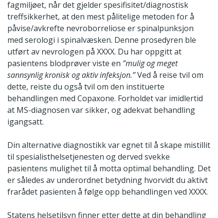
fagmiljøet, når det gjelder spesifisitet/diagnostisk
treffsikkerhet, at den mest pålitelige metoden for å
påvise/avkrefte nevroborreliose er spinalpunksjon
med serologi i spinalvæsken. Denne prosedyren ble
utført av nevrologen på XXXX. Du har oppgitt at
pasientens blodprøver viste en
”mulig og meget
sannsynlig kronisk og aktiv infeksjon.”
Ved å reise tvil om
dette, reiste du også tvil om den instituerte
behandlingen med Copaxone. Forholdet var imidlertid
at MS-diagnosen var sikker, og adekvat behandling
igangsatt.
Din alternative diagnostikk var egnet til å skape mistillit
til spesialisthelsetjenesten og derved svekke
pasientens mulighet til å motta optimal behandling. Det
er således av underordnet betydning hvorvidt du aktivt
frarådet pasienten å følge opp behandlingen ved XXXX.
Statens helsetilsyn finner etter dette at din behandling