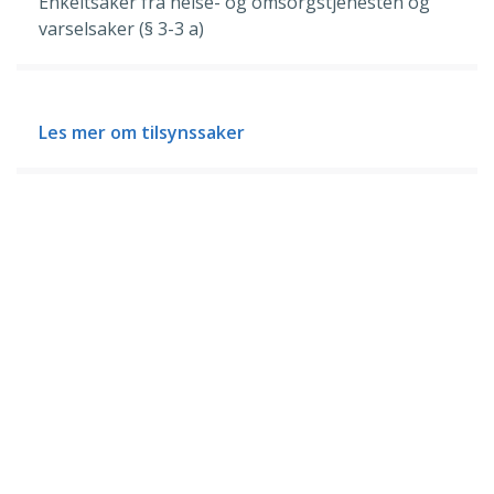
Enkeltsaker fra helse- og omsorgstjenesten og
varselsaker (§ 3-3 a)
Les mer om tilsynssaker