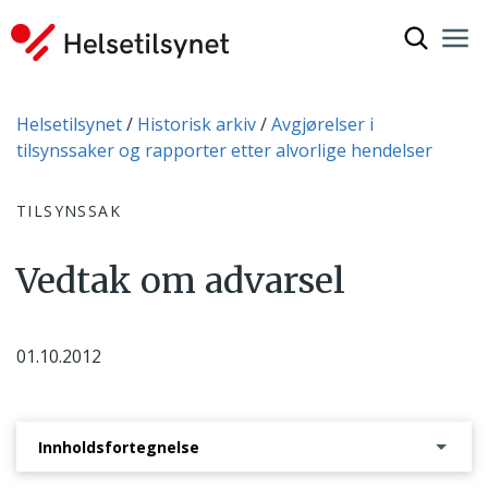
Vis søkef
Nav
Luk
Du er her:
Helsetilsynet
Historisk arkiv
Avgjørelser i
tilsynssaker og rapporter etter alvorlige hendelser
TILSYNSSAK
Vedtak om advarsel
01.10.2012
Innholdsfortegnelse
Saksbehandlingsprosessen