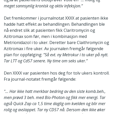
meget sannsynlig kronisk og aktiv infeksjon.”
Det fremkommer i journalnotat XXXX at pasienten ikke
hadde hatt effekt av behandlingen. Behandlingen ble
nå endret slik at pasienten fikk Claritromycin og
Azitromax som før, men i kombinasjon med
Metrionidazol i to uker. Deretter bare Claithromycin og
Azitromax i fire uker. Av journalen fremgår følgende
plan for oppfølging:
”Så evt. ny Metrokur i to uker på nytt.
Tar LTT og Cd57 senere. Ny time om seks uker.”
Den XXXX var pasienten hos deg for tolv ukers kontroll.
Fra journal-notatet fremgår følgende:
"… Har ikke hatt merkbar bedring av den siste komb.beh.,
men prøvd 3 beh. med Bio-Photon og fikk mer energi. Tar
også Quick Zap ca 1,5 time daglig om kvelden og blir mer
rolig og avslappet. Tar ny CD57 nå. Dersom den ikke øker