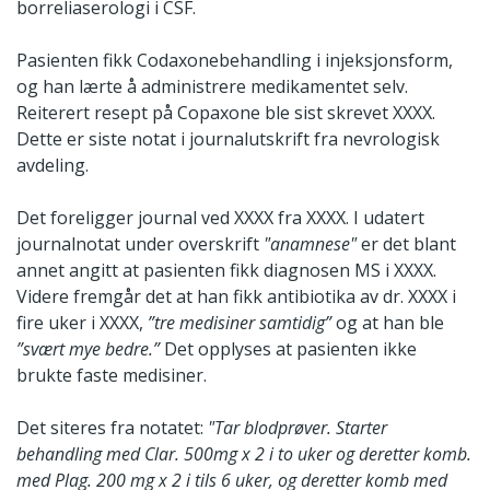
borreliaserologi i CSF.
Pasienten fikk Codaxonebehandling i injeksjonsform,
og han lærte å administrere medikamentet selv.
Reiterert resept på Copaxone ble sist skrevet XXXX.
Dette er siste notat i journalutskrift fra nevrologisk
avdeling.
Det foreligger journal ved XXXX fra XXXX. I udatert
journalnotat under overskrift
"anamnese"
er det blant
annet angitt at pasienten fikk diagnosen MS i XXXX.
Videre fremgår det at han fikk antibiotika av dr. XXXX i
fire uker i XXXX,
”tre medisiner samtidig”
og at han ble
”svært mye bedre.”
Det opplyses at pasienten ikke
brukte faste medisiner.
Det siteres fra notatet:
"Tar blodprøver. Starter
behandling med Clar. 500mg x 2 i to uker og deretter komb.
med Plag. 200 mg x 2 i tils 6 uker, og deretter komb med