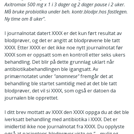
Axitromax 500 mg x 1 i 3 dager og 2 dager pause i 2 uker.
Må bruke probiotika under beh. kontr.blodpr.hos fastlegen.
Ny time om 8 uker".
I journalnotat datert XXXX er det kun ført resultat av
blodprøver, og det er angitt at blodprøvene ble tatt
XXXX. Etter XXXX er det ikke noe nytt journalnotat før
XXXX som er oppsatt som en kontroll etter seks ukers
behandling. Det blir på dette grunnlag uklart når
antibiotikabehandlingen ble igangsatt. Av
primærnotatet under
"anamnese"
fremgår det at
behandling ble startet samtidig med at det ble tatt
blodprøver, det vil si XXXX, som også er datoen da
journalen ble opprettet.
I ditt brev mottatt av XXXX den XXXX oppga du at det ble
iverksatt behandling med antibiotika i XXXX. Det er
imidlertid ikke noe journalnotat fra XXXX. Du opplyste
også at pasientens blodprøver viste en
”… mulig og