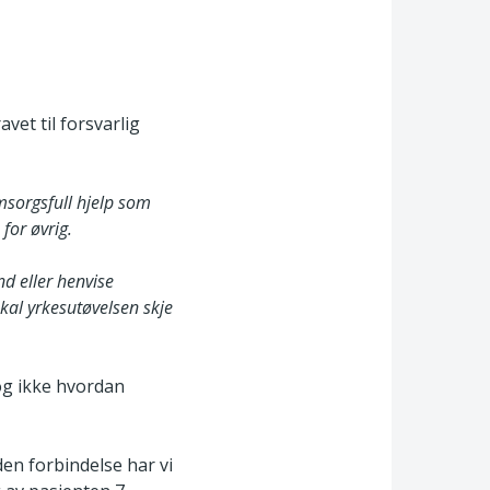
vet til forsvarlig
omsorgsfull hjelp som
for øvrig.
nd eller henvise
kal yrkesutøvelsen skje
 og ikke hvordan
den forbindelse har vi