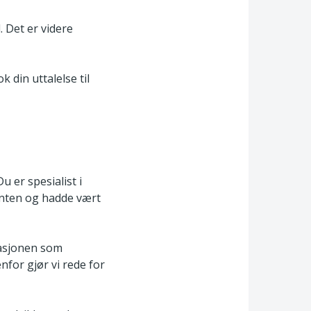
. Det er videre
k din uttalelse til
 er spesialist i
enten og hadde vært
tasjonen som
for gjør vi rede for