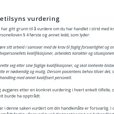
etilsyns vurdering
ar gitt grunn til å vurdere om du har handlet i strid med kra
sonelloven § 4 første og annet ledd, som lyder:
øre sitt arbeid i samsvar med de krav til faglig forsvarlighet og 
lsepersonellets kvalifikasjoner, arbeidets karakter og situasjonen 
rette seg etter sine faglige kvalifikasjoner, og skal innhente bista
ette er nødvendig og mulig. Dersom pasientens behov tilsier det, s
andling med annet kvalifisert personell.
 avgjøres etter en konkret vurdering i hvert enkelt tilfelle,
elt burde ha opptrådt.
ar i denne saken vurdert om din handlemåte er forsvarlig. I 