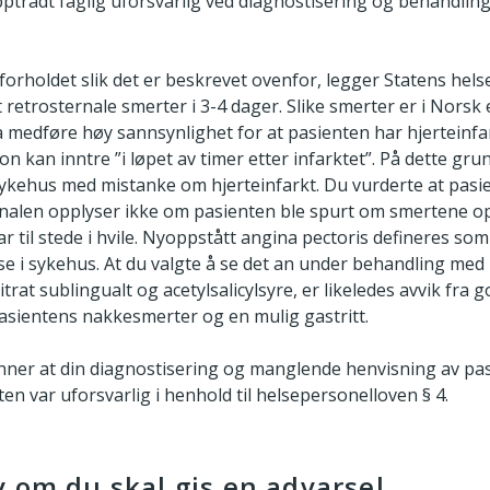
ptrådt faglig uforsvarlig ved diagnostisering og behandling
rholdet slik det er beskrevet ovenfor, legger Statens helset
retrosternale smerter i 3-4 dager. Slike smerter er i Norsk 
 medføre høy sannsynlighet for at pasienten har hjerteinfar
on kan inntre ”i løpet av timer etter infarktet”. På dette gr
 sykehus med mistanke om hjerteinfarkt. Du vurderte at pas
rnalen opplyser ikke om pasienten ble spurt om smertene o
ar til stede i hvile. Nyoppstått angina pectoris defineres so
else i sykehus. At du valgte å se det an under behandling me
nitrat sublingualt og acetylsalicylsyre, er likeledes avvik fra 
pasientens nakkesmerter og en mulig gastritt.
inner at din diagnostisering og manglende henvisning av pas
ten var uforsvarlig i henhold til helsepersonelloven § 4.
 om du skal gis en advarsel