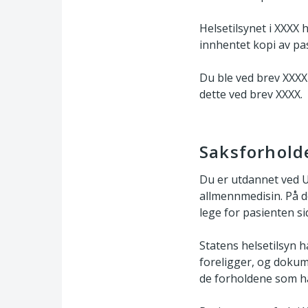
Helsetilsynet i XXXX 
innhentet kopi av pa
Du ble ved brev XXXX o
dette ved brev XXXX.
Saksforhold
Du er utdannet ved Un
allmennmedisin. På d
lege for pasienten si
Statens helsetilsyn
foreligger, og dokum
de forholdene som ha