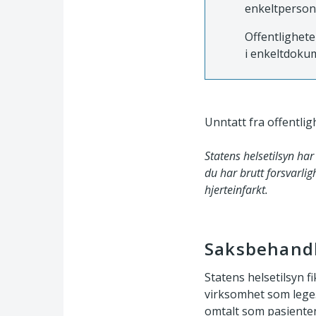
enkeltperson
Offentlighete
i enkeltdokum
Unntatt fra offentligh
Statens helsetilsyn har
du har brutt forsvarli
hjerteinfarkt.
Saksbehand
Statens helsetilsyn f
virksomhet som lege.
omtalt som pasienten