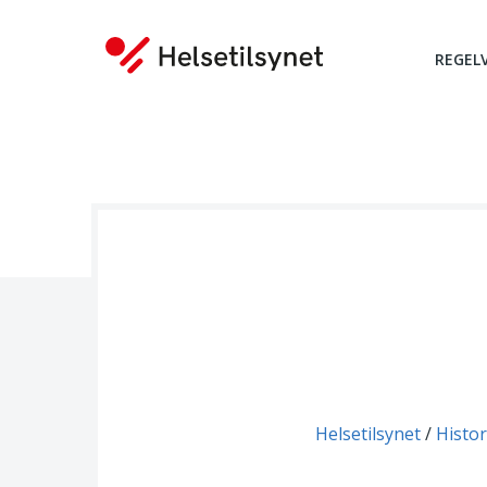
REGEL
Du er her:
Helsetilsynet
Histor