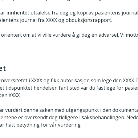
har innhentet uttalelse fra deg og kopi av pasientens journal
sientens journal fra XXXX og obduksjonsrapport.
rientert om at vi ville vurdere å gi deg en advarsel. Vi motto
et
iversitetet i XXXX og fikk autorisasjon som lege den XXXX. Du
et tidspunktet hendelsen fant sted var du fastlege for pasi
den XXXX.
 har vurdert denne saken med utgangspunkt i den dokumen
entene er oversendt deg tidligere i saksbehandlingen. Neden
r hatt betydning for vår vurdering.