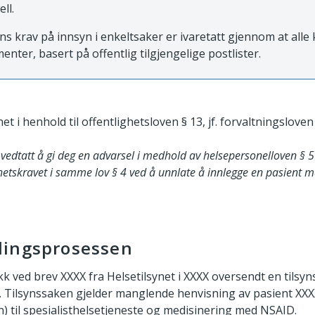
ell.
ns krav på innsyn i enkeltsaker er ivaretatt gjennom at all
enter, basert på offentlig tilgjengelige postlister.
et i henhold til offentlighetsloven § 13, jf. forvaltningsloven 
 vedtatt å gi deg en advarsel i medhold av helsepersonelloven § 5
ghetskravet i samme lov § 4 ved å unnlate å innlegge en pasient
lingsprosessen
ikk ved brev XXXX fra Helsetilsynet i XXXX oversendt en tils
 Tilsynssaken gjelder manglende henvisning av pasient XXXX
) til spesialisthelsetjeneste og medisinering med NSAID.