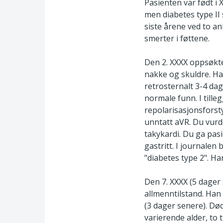
Pasienten var født i
men diabetes type I
siste årene ved to a
smerter i føttene.
Den 2. XXXX oppsøkte 
nakke og skuldre. Ha
retrosternalt 3-4 da
normale funn. I tille
repolarisasjonsforst
unntatt aVR. Du vurd
takykardi. Du ga pas
gastritt. I journalen
"diabetes type 2". Ha
Den 7. XXXX (5 dager
allmenntilstand. Han 
(3 dager senere). Dø
varierende alder, to 