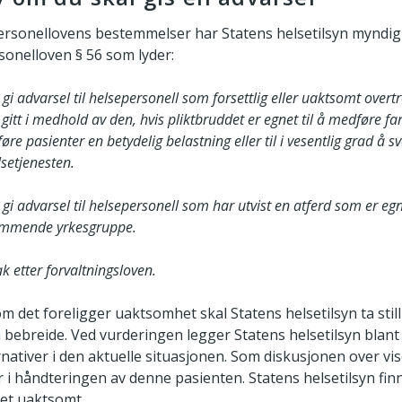
rsonellovens bestemmelser har Statens helsetilsyn myndighet
onelloven § 56 som lyder:
 gi advarsel til helsepersonell som forsettlig eller uaktsomt overtr
gitt i medhold av den, hvis pliktbruddet er egnet til å medføre far
øre pasienter en betydelig belastning eller til i vesentlig grad å sve
lsetjenesten.
 gi advarsel til helsepersonell som har utvist en atferd som er egne
dkommende yrkesgruppe.
k etter forvaltningsloven.
 det foreligger uaktsomhet skal Statens helsetilsyn ta still
å bebreide. Ved vurderingen legger Statens helsetilsyn blan
nativer i den aktuelle situasjonen. Som diskusjonen over vi
 i håndteringen av denne pasienten. Statens helsetilsyn fin
et uaktsomt.