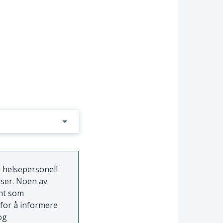
r helsepersonell
lser. Noen av
ent som
 for å informere
og