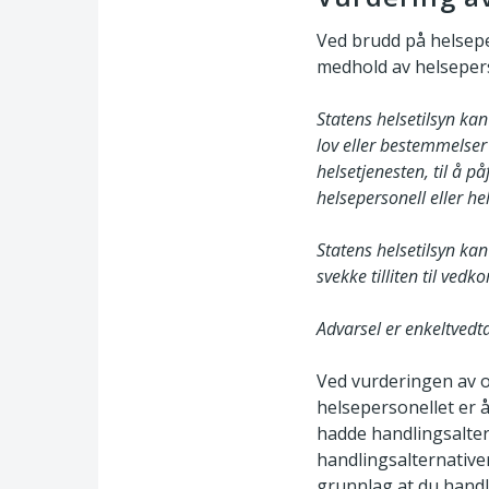
Ved brudd på helsepe
medhold av helsepers
Statens helsetilsyn kan
lov eller bestemmelser 
helsetjenesten, til å påf
helsepersonell eller he
Statens helsetilsyn kan
svekke tilliten til ve
Advarsel er enkeltvedta
Ved vurderingen av om
helsepersonellet er 
hadde handlingsalter
handlingsalternativer
grunnlag at du handl