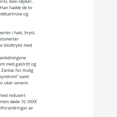
rol, ikke-røyker,
 Han hadde de to
leddsartrose og
rter i hals, bryst,
ystsmerter
te blodtrykk med
edavledningene
lem med gastritt og
 Zantac for mulig
ke syndrom" samt
to uker senere.
 med redusert
ienten døde 10. XXXX
ktforandringer av