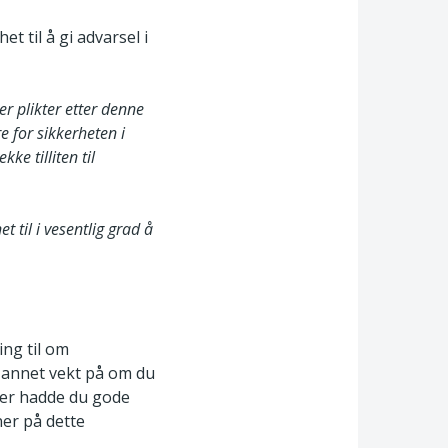
 til å gi advarsel i
er plikter etter denne
e for sikkerheten i
kke tilliten til
t til i vesentlig grad å
ing til om
t annet vekt på om du
ser hadde du gode
ner på dette