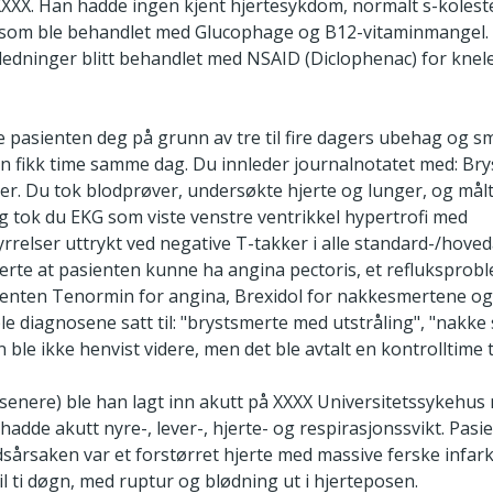
 XXXX. Han hadde ingen kjent hjertesykdom, normalt s-koleste
I som ble behandlet med Glucophage og B12-vitaminmangel.
nledninger blitt behandlet med NSAID (Diclophenac) for kne
pasienten deg på grunn av tre til fire dagers ubehag og sme
n fikk time samme dag. Du innleder journalnotatet med: Br
ger. Du tok blodprøver, undersøkte hjerte og lunger, og mål
gg tok du EKG som viste venstre ventrikkel hypertrofi med
yrrelser uttrykt ved negative T-takker i alle standard-/hov
erte at pasienten kunne ha angina pectoris, et refluksprob
ienten Tenormin for angina, Brexidol for nakkesmertene og
 ble diagnosene satt til: "brystsmerte med utstråling", "nak
n ble ikke henvist videre, men det ble avtalt en kontrolltime 
 senere) ble han lagt inn akutt på XXXX Universitetssykehus
hadde akutt nyre-, lever-, hjerte- og respirasjonssvikt. Pas
dsårsaken var et forstørret hjerte med massive ferske infar
til ti døgn, med ruptur og blødning ut i hjerteposen.