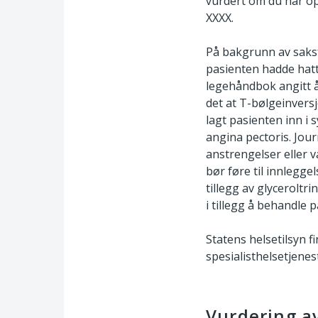
vurdert om du har op
XXXX.
På bakgrunn av saksfo
pasienten hadde hatt 
legehåndbok angitt å
det at T-bølgeinversj
lagt pasienten inn i
angina pectoris. Jou
anstrengelser eller v
bør føre til innlegg
tillegg av glyceroltri
i tillegg å behandle 
Statens helsetilsyn f
spesialisthelsetjenes
Vurdering av