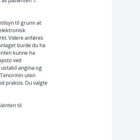
 av pasienten 7.
ilsyn til grunn at
elektronisk
kt. Videre anføres
unnlaget burde du ha
ienten kunne ha
ppsto ved
m ustabil angina og
d Tenormin uten
god praksis. Du valgte
ienten til