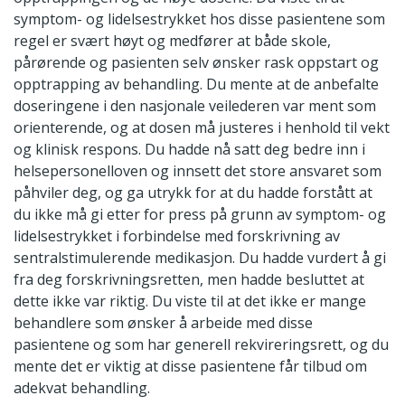
symptom- og lidelsestrykket hos disse pasientene som
regel er svært høyt og medfører at både skole,
pårørende og pasienten selv ønsker rask oppstart og
opptrapping av behandling. Du mente at de anbefalte
doseringene i den nasjonale veilederen var ment som
orienterende, og at dosen må justeres i henhold til vekt
og klinisk respons. Du hadde nå satt deg bedre inn i
helsepersonelloven og innsett det store ansvaret som
påhviler deg, og ga utrykk for at du hadde forstått at
du ikke må gi etter for press på grunn av symptom- og
lidelsestrykket i forbindelse med forskrivning av
sentralstimulerende medikasjon. Du hadde vurdert å gi
fra deg forskrivningsretten, men hadde besluttet at
dette ikke var riktig. Du viste til at det ikke er mange
behandlere som ønsker å arbeide med disse
pasientene og som har generell rekvireringsrett, og du
mente det er viktig at disse pasientene får tilbud om
adekvat behandling.