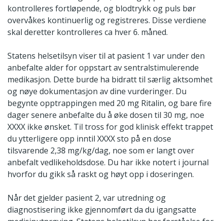
kontrolleres fortløpende, og blodtrykk og puls bør
overvåkes kontinuerlig og registreres. Disse verdiene
skal deretter kontrolleres ca hver 6. måned.
Statens helsetilsyn viser til at pasient 1 var under den
anbefalte alder for oppstart av sentralstimulerende
medikasjon. Dette burde ha bidratt til særlig aktsomhet
og nøye dokumentasjon av dine vurderinger. Du
begynte opptrappingen med 20 mg Ritalin, og bare fire
dager senere anbefalte du å øke dosen til 30 mg, noe
XXXX ikke ønsket. Til tross for god klinisk effekt trappet
du ytterligere opp inntil XXXX sto på en dose
tilsvarende 2,38 mg/kg/dag, noe som er langt over
anbefalt vedlikeholdsdose. Du har ikke notert i journal
hvorfor du gikk så raskt og høyt opp i doseringen.
Når det gjelder pasient 2, var utredning og
diagnostisering ikke gjennomført da du igangsatte