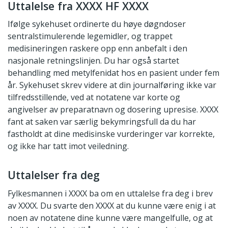
Uttalelse fra XXXX HF XXXX
Ifølge sykehuset ordinerte du høye døgndoser
sentralstimulerende legemidler, og trappet
medisineringen raskere opp enn anbefalt i den
nasjonale retningslinjen. Du har også startet
behandling med metylfenidat hos en pasient under fem
år. Sykehuset skrev videre at din journalføring ikke var
tilfredsstillende, ved at notatene var korte og
angivelser av preparatnavn og dosering upresise. XXXX
fant at saken var særlig bekymringsfull da du har
fastholdt at dine medisinske vurderinger var korrekte,
og ikke har tatt imot veiledning.
Uttalelser fra deg
Fylkesmannen i XXXX ba om en uttalelse fra deg i brev
av XXXX. Du svarte den XXXX at du kunne være enig i at
noen av notatene dine kunne være mangelfulle, og at