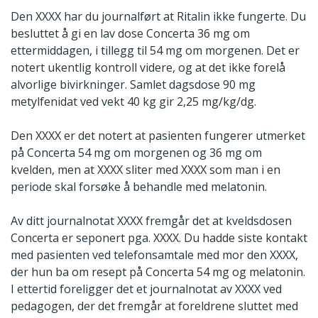
Den XXXX har du journalført at Ritalin ikke fungerte. Du
besluttet å gi en lav dose Concerta 36 mg om
ettermiddagen, i tillegg til 54 mg om morgenen. Det er
notert ukentlig kontroll videre, og at det ikke forelå
alvorlige bivirkninger. Samlet dagsdose 90 mg
metylfenidat ved vekt 40 kg gir 2,25 mg/kg/dg.
Den XXXX er det notert at pasienten fungerer utmerket
på Concerta 54 mg om morgenen og 36 mg om
kvelden, men at XXXX sliter med XXXX som man i en
periode skal forsøke å behandle med melatonin.
Av ditt journalnotat XXXX fremgår det at kveldsdosen
Concerta er seponert pga. XXXX. Du hadde siste kontakt
med pasienten ved telefonsamtale med mor den XXXX,
der hun ba om resept på Concerta 54 mg og melatonin.
I ettertid foreligger det et journalnotat av XXXX ved
pedagogen, der det fremgår at foreldrene sluttet med