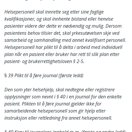
Helsepersonell skal innrette seg etter sine faglige
kvalifikasjoner, og skal innhente bistand eller henvise
pasienter videre der dette er nødvendig og mulig. Dersom
pasientens behov tilsier det, skal yrkesutøvelsen skje ved
samarbeid og samhandling med annet kvalifisert personell.
Helsepersonell har plikt til å delta i arbeid med individuell
plan når en pasient eller bruker har rett til slik plan etter
pasient- og brukerrettighetsloven § 2-5.
§
39 Plikt til å føre journal (første ledd)
Den som yter helsehjelp, skal nedtegne eller registrere
opplysninger som nevnt
i § 40 i en journal for den enkelte
pasient. Plikten til å føre journal gjelder ikke for
samarbeidende helsepersonell som gir hjelp etter
instruksjon eller rettledning fra
annet helsepersonell.
§ 40 Krav til journalens innhold m.m. (første og andre ledd)