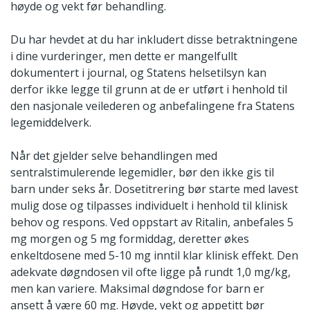
høyde og vekt før behandling.
Du har hevdet at du har inkludert disse betraktningene
i dine vurderinger, men dette er mangelfullt
dokumentert i journal, og Statens helsetilsyn kan
derfor ikke legge til grunn at de er utført i henhold til
den nasjonale veilederen og anbefalingene fra Statens
legemiddelverk.
Når det gjelder selve behandlingen med
sentralstimulerende legemidler, bør den ikke gis til
barn under seks år. Dosetitrering bør starte med lavest
mulig dose og tilpasses individuelt i henhold til klinisk
behov og respons. Ved oppstart av Ritalin, anbefales 5
mg morgen og 5 mg formiddag, deretter økes
enkeltdosene med 5-10 mg inntil klar klinisk effekt. Den
adekvate døgndosen vil ofte ligge på rundt 1,0 mg/kg,
men kan variere. Maksimal døgndose for barn er
ansett å være 60 mg. Høyde, vekt og appetitt bør