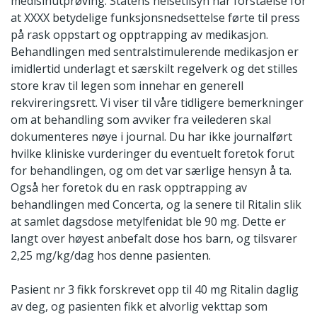
medisinutprøving. Statens helsetilsyn har forståelse for
at XXXX betydelige funksjonsnedsettelse førte til press
på rask oppstart og opptrapping av medikasjon.
Behandlingen med sentralstimulerende medikasjon er
imidlertid underlagt et særskilt regelverk og det stilles
store krav til legen som innehar en generell
rekvireringsrett. Vi viser til våre tidligere bemerkninger
om at behandling som avviker fra veilederen skal
dokumenteres nøye i journal. Du har ikke journalført
hvilke kliniske vurderinger du eventuelt foretok forut
for behandlingen, og om det var særlige hensyn å ta.
Også her foretok du en rask opptrapping av
behandlingen med Concerta, og la senere til Ritalin slik
at samlet dagsdose metylfenidat ble 90 mg. Dette er
langt over høyest anbefalt dose hos barn, og tilsvarer
2,25 mg/kg/dag hos denne pasienten.
Pasient nr 3 fikk forskrevet opp til 40 mg Ritalin daglig
av deg, og pasienten fikk et alvorlig vekttap som