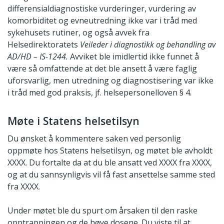
differensialdiagnostiske vurderinger, vurdering av
komorbiditet og evneutredning ikke var i tråd med
sykehusets rutiner, og også avvek fra
Helsedirektoratets
Veileder i diagnostikk og behandling av
AD/HD – IS-1244.
Avviket ble imidlertid ikke funnet å
være så omfattende at det ble ansett å være faglig
uforsvarlig, men utredning og diagnostisering var ikke
i tråd med god praksis, jf. helsepersonelloven § 4.
Møte i Statens helsetilsyn
Du ønsket å kommentere saken ved personlig
oppmøte hos Statens helsetilsyn, og møtet ble avholdt
XXXX. Du fortalte da at du ble ansatt ved XXXX fra XXXX,
og at du sannsynligvis vil få fast ansettelse samme sted
fra XXXX.
Under møtet ble du spurt om årsaken til den raske
opptrappingen og de høye dosene. Du viste til at