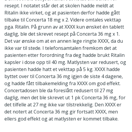
resept. I notatet står det at skolen hadde meldt at
Ritalin ikke virket, og at pasienten derfor hadde gått
tilbake til Concerta 18 mg x 2. Videre omtales vekttap
pga. Ritalin. På grunn av at XXXX kun ønsket én tablett
daglig, ble det skrevet resept på Concerta 36 mg x 1.
Det var ønske om at en annen lege ringte XXXX, da du
ikke var til stede. I telefonsamtalen fremkom det at
pasienten etter forordning fra deg hadde brukt Ritalin
kapsler i dose opp til 40 mg. Matlysten var redusert, og
pasienten hadde hatt et vekttap på 5 kg. XXXX hadde
byttet over til Concerta 36 mg igjen de siste 4 dagene,
og hadde fått tilbakemelding fra XXXX om god effekt.
Concertadosen ble da foreslått redusert til 27 mg
daglig, men det ble skrevet ut 1 pk Concerta 36 mg, for
det tilfelle at 27 mg ikke var tilstrekkelig. Den XXXX er
det notert at Concerta 36 mg gir fortsatt XXXX, men
ellers god effekt og at matlysten er kommet tilbake.