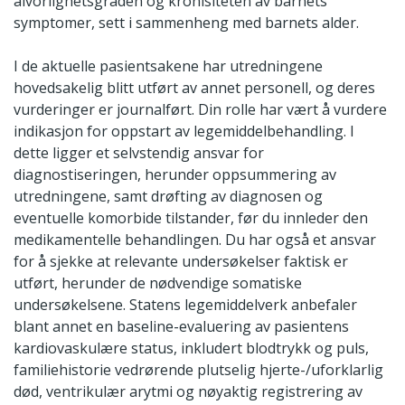
alvorlighetsgraden og kronisiteten av barnets
symptomer, sett i sammenheng med barnets alder.
I de aktuelle pasientsakene har utredningene
hovedsakelig blitt utført av annet personell, og deres
vurderinger er journalført. Din rolle har vært å vurdere
indikasjon for oppstart av legemiddelbehandling. I
dette ligger et selvstendig ansvar for
diagnostiseringen, herunder oppsummering av
utredningene, samt drøfting av diagnosen og
eventuelle komorbide tilstander, før du innleder den
medikamentelle behandlingen. Du har også et ansvar
for å sjekke at relevante undersøkelser faktisk er
utført, herunder de nødvendige somatiske
undersøkelsene. Statens legemiddelverk anbefaler
blant annet en baseline-evaluering av pasientens
kardiovaskulære status, inkludert blodtrykk og puls,
familiehistorie vedrørende plutselig hjerte-/uforklarlig
død, ventrikulær arytmi og nøyaktig registrering av