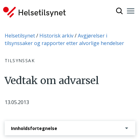
Vis søkef
Nav
Luk
Du er her:
Helsetilsynet
Historisk arkiv
Avgjørelser i
tilsynssaker og rapporter etter alvorlige hendelser
TILSYNSSAK
Vedtak om advarsel
13.05.2013
Innholdsfortegnelse
Saksbehandlingsprosessen