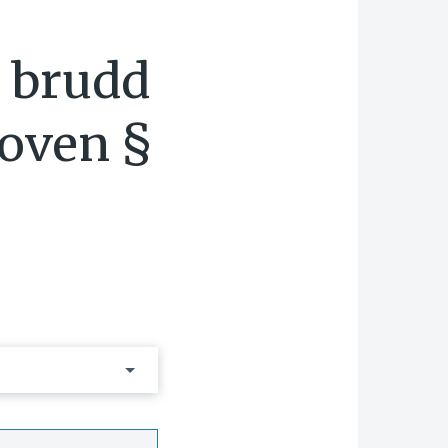
- brudd
loven §