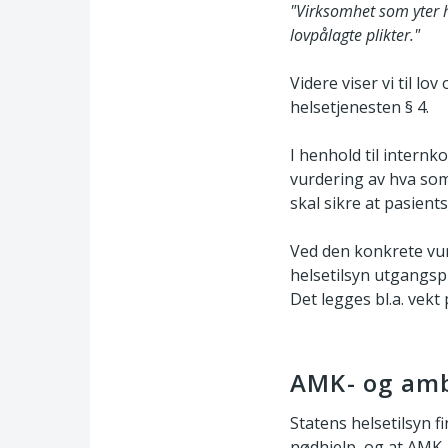
"Virksomhet som yter he
lovpålagte plikter."
Videre viser vi til lo
helsetjenesten § 4.
I henhold til internk
vurdering av hva som
skal sikre at pasient
Ved den konkrete vur
helsetilsyn utgangsp
Det legges bl.a. vekt 
AMK- og am
Statens helsetilsyn 
nødhjelp, og at AMK-