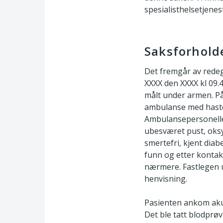
spesialisthelsetjenes
Saksforhold
Det fremgår av redeg
XXXX den XXXX kl 09.
målt under armen. P
ambulanse med hasteg
Ambulansepersonellet
ubesværet pust, oksy
smertefri, kjent dia
funn og etter kontak
nærmere. Fastlegen 
henvisning.
Pasienten ankom akut
Det ble tatt blodprøv