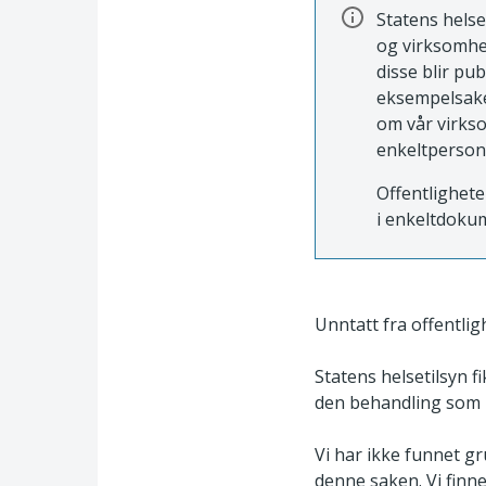
Statens helse
og virksomhe
disse blir pu
eksempelsaker
om vår virkso
enkeltperson
Offentlighete
i enkeltdokum
Unntatt fra offentligh
Statens helsetilsyn f
den behandling som b
Vi har ikke funnet gr
denne saken. Vi finne