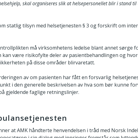
lsehjelp, skal organiseres slik at helsepersonellet blir i stand til
v om statlig tilsyn med helsetjenesten § 3 og forskrift om inter
ontrollplikten må virksomhetens ledelse blant annet sørge fo
 kan være risikofylte deler av pasientbehandlingen og hv
sikkerheten på disse områder blirvaretatt.
deringen av om pasienten har fått en forsvarlig helsetjenes
unkt i den generelle beskrivelsen av hva som bør kunne for
på gjeldende faglige retningslinjer.
bulansetjenesten
finner at AMK håndterte henvendelsen i tråd med Norsk Inde
operatøren i sin dialog med innringer fremstår som lyttend