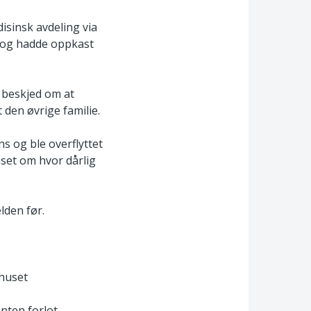
isinsk avdeling via
d og hadde oppkast
r beskjed om at
 den øvrige familie.
ns og ble overflyttet
uset om hvor dårlig
lden før.
ehuset
nten forlot