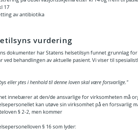
l 17
tting av antibiotika
etilsyns vurdering
ns dokumenter har Statens helsetilsyn funnet grunnlag for
ved behandlingen av aktuelle pasient. Vi viser til spesialis
bys eller ytes i henhold til denne loven skal være forsvarlige."
het innebærer at den/de ansvarlige for virksomheten må o
helsepersonellet kan utøve sin virksomhet på en forsvarlig m
steloven § 2-2, men kommer
 helsepersonelloven § 16 som lyder: