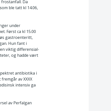
frostanfall. Da
om ble tatt kl 14.06,
anger under
t. Først ca kl 15.00
øs gastroenteritt,
an. Hun fant i
 viktig differensial-
ateter, og hadde vært
ektret antibiotika i
t fremgår av XXXX
disinsk intensiv ga
ørsel av Perfalgan