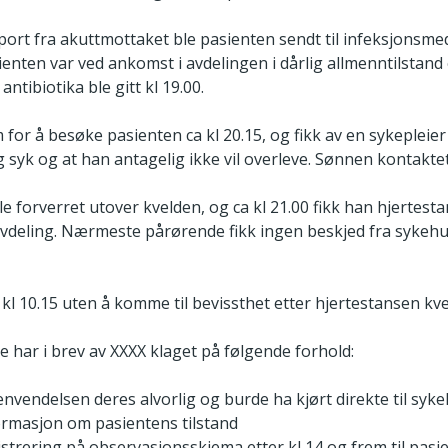
port fra akuttmottaket ble pasienten sendt til infeksjonsmed
sienten var ved ankomst i avdelingen i dårlig allmenntilstan
antibiotika ble gitt kl 19.00.
for å besøke pasienten ca kl 20.15, og fikk av en sykepleie
g syk og at han antagelig ikke vil overleve. Sønnen kontaktet
le forverret utover kvelden, og ca kl 21.00 fikk han hjertesta
ivavdeling. Nærmeste pårørende fikk ingen beskjed fra sykeh
kl 10.15 uten å komme til bevissthet etter hjertestansen kve
 har i brev av XXXX klaget på følgende forhold:
nvendelsen deres alvorlig og burde ha kjørt direkte til syk
rmasjon om pasientens tilstand
trering på observasjonsskjema etter kl 14 og frem til pasie