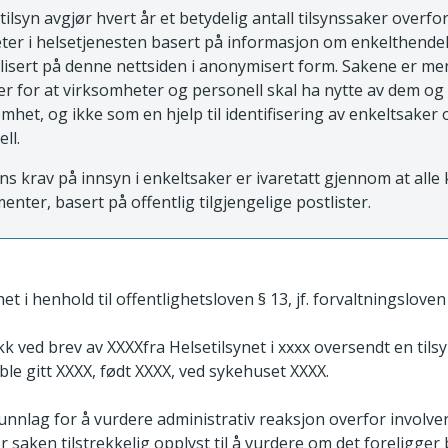
tilsyn avgjør hvert år et betydelig antall tilsynssaker overfo
ter i helsetjenesten basert på informasjon om enkelthende
blisert på denne nettsiden i anonymisert form. Sakene er m
 for at virksomheter og personell skal ha nytte av dem og
mhet, og ikke som en hjelp til identifisering av enkeltsaker 
ell.
ns krav på innsyn i enkeltsaker er ivaretatt gjennom at all
enter, basert på offentlig tilgjengelige postlister.
et i henhold til offentlighetsloven § 13, jf. forvaltningsloven 
ikk ved brev av XXXXfra Helsetilsynet i xxxx oversendt en ti
le gitt XXXX, født XXXX, ved sykehuset XXXX.
unnlag for å vurdere administrativ reaksjon overfor involver
r saken tilstrekkelig opplyst til å vurdere om det foreligger