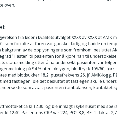
teloven.
et
jørelsen fra leder i kvalitetsutvalget XXXX av XXXX at AMK 
40, som fortalte at faren var ganske dårlig og hadde en tem
å bakgrunn av de opplysningene som fremkom, besluttet A
rad ”Haster” til pasienten for å kjøre han til undersøkelse
s statusmelding etter å ha undersøkt pasienten var følgend
genmetning på 94 % uten oksygen, blodtrykk 105/60, tørr 
betes med blodsukker 18,2, pustefrekvens 26, jf. AMK-logg. 
t med fastlegen, ble det besluttet at fastlegen skulle under
undersøkte som avtalt pasienten i ambulansen, kontaktet s
tmottaket ca kl 12.30, og ble innlagt i sykehuset med spø
er kl 12.40. Pasientens CRP var 224, PO2 8,8, BE -2, laktat 2,7