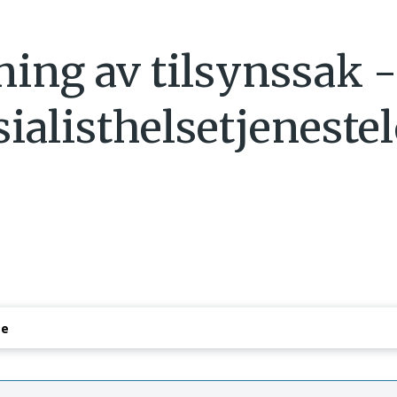
ning av tilsynssak 
sialisthelsetjeneste
se