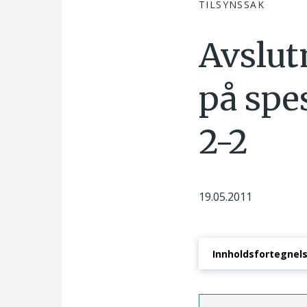
TILSYNSSAK
Avslut
på spe
2-2
19.05.2011
Innholdsfortegnel
Saksforholdet