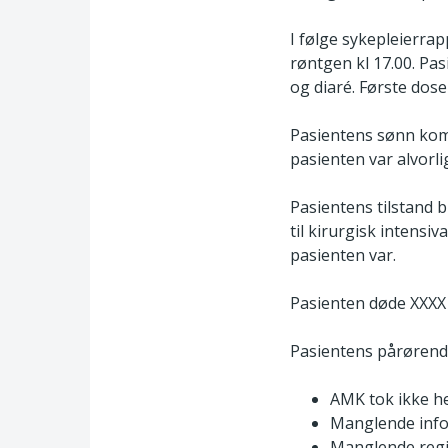
I følge sykepleierrap
røntgen kl 17.00. Pa
og diaré. Første dose 
Pasientens sønn kom 
pasienten var alvorli
Pasientens tilstand b
til kirurgisk intens
pasienten var.
Pasienten døde XXXX 
Pasientens pårørende
AMK tok ikke he
Manglende info
Manglende regis