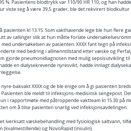
 %. Pasientens blodtrykk var 110/90 HR 110, og han hadde 
 viste seg å være 39,5 grader, ble det rekvirert blodkultur s
lså pasienten kl 13.15. Som vakthavende lege ble hun flere g
t av callinger slik at hun måtte forlate undersøkelsesromme
g med undersøkelsen av pasienten. XXXX fant tegn på infeksi
derte med bedring i allmenntilstand etter væske og Perfalg
m gjorde pneumonidiagnosen med mulig sepsisutvikling til en
hadde en dialysekrevende nyresvikt, hadde innlagt dialysek
nnleggelse.
nyre-bakvakt XXXX og de ble enige om å gi pasienten bredsp
 Pasienten ble meldt til infeksjons-medisinsk sengepost. De
 hun i rapportmøte med påtroppende vaktteam kl 15.30 på me
ten om å tilse pasienten snarlig ved infeksjonsavdelingen.
et iverksatt væskebehandling med fysiologisk saltvann, tilf
n (kvalmestillende) og NovoRapid (insulin).