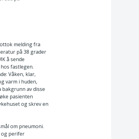
mottok melding fra
peratur på 38 grader
MK å sende
 hos fastlegen.
e: Våken, klar,
og varm i huden,
På bakgrunn av disse
søke pasienten
ykehuset og skrev en
rsmål om pneumoni.
 og perifer