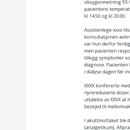
oksygenmetning 93-95
pasientens temperatur
kl 14.50 og kl 20.00.
Assistenlege xxxx ti
konsultasjonen avbrut
var hun derfor ferdi
men pasienten respon
tillegg symptomer so
diagnose. Pasienten 
i dialyse dagen før i
XXXX konfererte med 
nyrereduserte doser.
uttalelse av XXXX at
beskjed til mellomvak
I akuttmottaket ble d
(analgetikum), Afipra