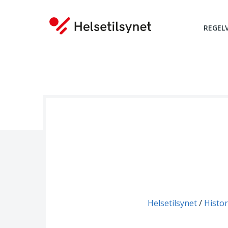
REGEL
Du er her:
Helsetilsynet
Histor