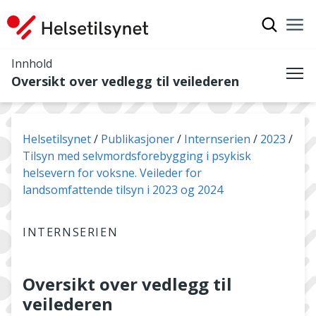
Vis søkef
Nav
Luk
Innhold
Oversikt over vedlegg til veilederen
Me
Du er her:
Helsetilsynet
Publikasjoner
Internserien
2023
Tilsyn med selvmordsforebygging i psykisk
helsevern for voksne. Veileder for
landsomfattende tilsyn i 2023 og 2024
INTERNSERIEN
Oversikt over vedlegg til
veilederen