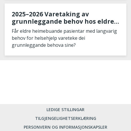
2025–2026 Varetaking av
grunnleggande behov hos eldre
som bur heime
Får eldre heimebuande pasientar med langvarig
behov for helsehjelp vareteke dei
grunnleggande behova sine?
LEDIGE STILLINGAR
TILGJENGELIGHETSERKLÆRING
PERSONVERN OG INFORMASJONSKAPSLER