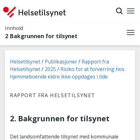
Vis søkef
Nav
Luk
Innhold
2 Bakgrunnen for tilsynet
Me
Du er her:
Helsetilsynet
Publikasjoner
Rapport fra
Helsetilsynet
2025
Risiko for at forverring hos
hjemmeboende eldre ikke oppdages i tide
RAPPORT FRA HELSETILSYNET
2. Bakgrunnen for tilsynet
Det landsomfattende tilsynet med kommunale