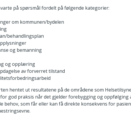
rte på spørsmål fordelt på følgende kategorier:
inger om kommunen/bydelen
ing
lan/behandlingsplan
opplysninger
nse og bemanning
ng og opplæring
ppdagelse av forverret tilstand
litetsforbedringsarbeid
orten hentet ut resultatene på de områdene som Helsetilsyn
 for god praksis når det gjelder forebygging og oppfølging 
 behov, som får eller kan få direkte konsekvens for pasien
estringsevne.