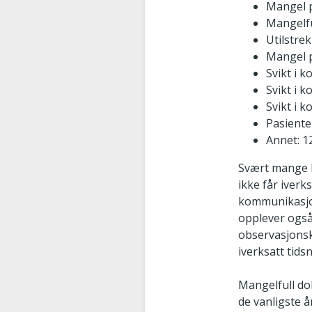
Mangel 
Mangelfu
Utilstrek
Mangel p
Svikt i 
Svikt i 
Svikt i 
Pasiente
Annet: 
Svært mange k
ikke får iverks
kommunikasjon
opplever også
observasjonsk
iverksatt tids
Mangelfull do
de vanligste å