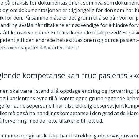
 på praksis for dokumentasjonen, som hva som dokumente
og om dokumentasjonen er tilgjengelig for den som har br
uk for den. På samme måte er det grunn til å se på hvorfor 
ndling avslås når tiltakene er nødvendige for å hindre forv
tått konsekvensene? Er tillitsskapende tiltak prøvd? Er pas
tent gitt den endrede helsesituasjonen og burde pasient
tsloven kapittel 4 A vært vurdert?
glende kompetanse kan true pasientsikk
en skal være i stand til å oppdage endring og forverring i 
, og i pasientens evne til å ivareta egne grunnleggende beho
ge for at helsepersonell har tilstrekkelig observasjonskomp
let må også ha handlingskompetanse i den grad at de klare
forverring med de rette tiltakene til rett tid.
mmune oppgir at de ikke har tilstrekkelig observasjonsko