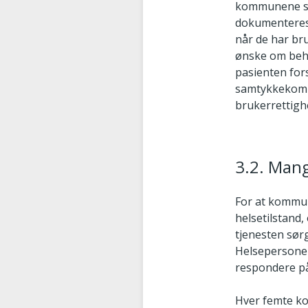
kommunene se
dokumenteres 
når de har br
ønske om beha
pasienten fors
samtykkekompe
brukerrettighe
3.2. Man
For at kommun
helsetilstand
tjenesten sør
Helsepersonel
respondere på 
Hver femte ko