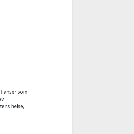
et anser som
av
tens helse,