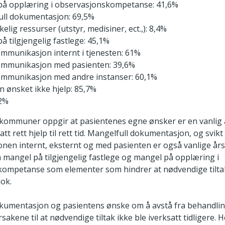
på opplæring i observasjonskompetanse: 41,6%
ll dokumentasjon: 69,5%
kelig ressurser (utstyr, medisiner, ect.,): 8,4%
å tilgjengelig fastlege: 45,1%
kommunikasjon internt i tjenesten: 61%
kommunikasjon med pasienten: 39,6%
kommunikasjon med andre instanser: 60,1%
n ønsket ikke hjelp: 85,7%
12%
ommuner oppgir at pasientenes egne ønsker er en vanlig år
att rett hjelp til rett tid. Mangelfull dokumentasjon, og svikt 
en internt, eksternt og med pasienten er også vanlige år
 mangel på tilgjengelig fastlege og mangel på opplæring i
ompetanse som elementer som hindrer at nødvendige tiltak
nok.
kumentasjon og pasientens ønske om å avstå fra behandli
rsakene til at nødvendige tiltak ikke ble iverksatt tidligere. 