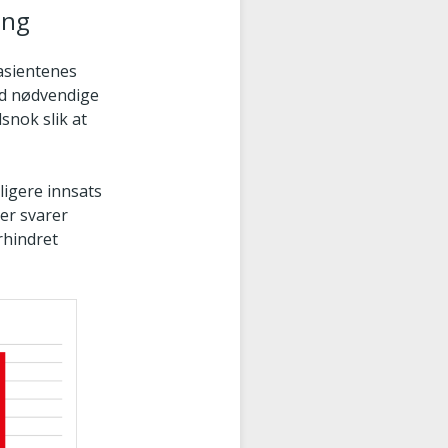
ing
asientenes
med nødvendige
snok slik at
ligere innsats
er svarer
rhindret