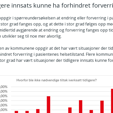
igere innsats kunne ha forhindret forverr
gir i spørreundersøkelsen at endring eller forverring i p
i stor grad fanges opp, og at dette i stor grad følges opp 
 imidlertid avgjørende at endring og forverring fanges opp tid
 utvikler seg til noe mer alvorlig.
en av kommunene oppgir at det har vært situasjoner der tid
indret forverring i pasientenes helsetilstand. Flere kommun
stor grad har vært situasjoner der tidligere innsats kunne fo