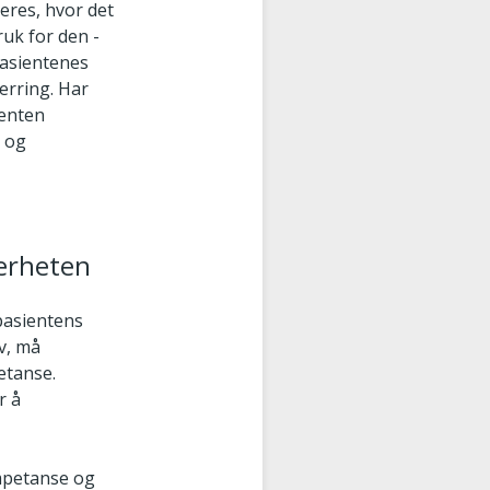
res, hvor det
uk for den -
pasientenes
erring. Har
ienten
- og
erheten
pasientens
v, må
etanse.
r å
mpetanse og