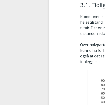
3.1. Tidl
Kommunene opp
helsetilstand 
tiltak. Det er
tilstanden ikke
Over halvpart
kunne ha forh
også at det i 
innleggelse.