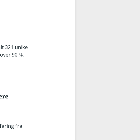
lt 321 unike
 over 90 %.
ere
aring fra