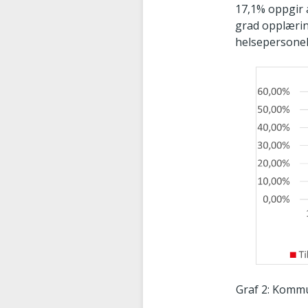
17,1% oppgir a
grad opplæring
helsepersonel
Graf 2: Kommu