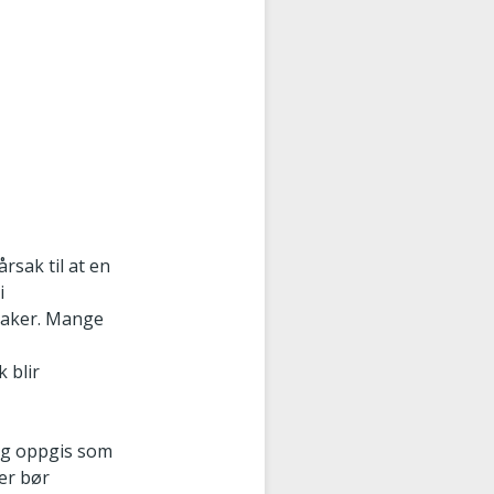
sak til at en
i
saker. Mange
 blir
ng oppgis som
Her bør