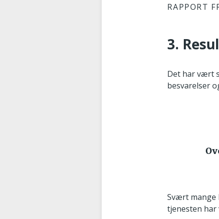
RAPPORT F
3. Resu
Det har vært 
besvarelser og
Ov
Svært mange k
tjenesten har 