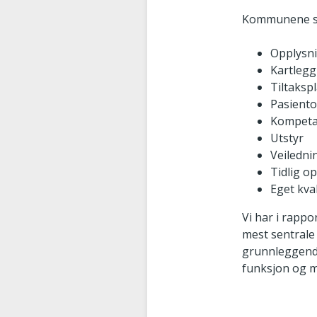
Kommunene sva
Opplysn
Kartlegg
Tiltaksp
Pasient
Kompeta
Utstyr
Veiledni
Tidlig o
Eget kva
Vi har i rapp
mest sentrale
grunnleggende
funksjon og m